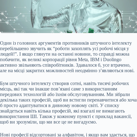
Один із головних аргументів противників штучного інтелекту
перебільшено звучить як “роботи захоплять усі робочі місця у
людей!”. І якщо глянути на останні новини, то справді можна
побачити, як великі корпорації рівня Meta, IBM і Duolingo
активно звільняють співробітників. Здавалося б, усе втрачено,
але на місці закритих можливостей неодмінно з’являються нові.
Бум штучного інтелекту створив сотні, навіть тисячі робочих
місць, які так чи інакше пов’язані саме з використанням
передових технологій або їхнім обслуговуванням. Ми зібрали
декілька таких професій, щоб ви встигли перенавчитися або хоча
б просто адаптуватися в дивному новому світі. У списку
знайдеться навіть кілька професій, які взагалі не вимагають
використання ШІ. Також у кожному пункті є приклад вакансії,
щоб ви зрозуміли, що ми все це не вигадуємо.
Нові професії відсортовані за алфавітом, і якщо вам здається, що