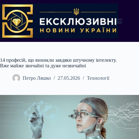
Перейти
до
вмісту
14 професій, що виникли завдяки штучному інтелекту.
Вже майже звичайні та дуже незвичайні
Петро Ляшко
27.05.2026
Технології