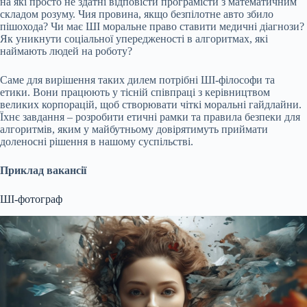
на які просто не здатні відповісти програмісти з математичним
складом розуму. Чия провина, якщо безпілотне авто збило
пішохода? Чи має ШІ моральне право ставити медичні діагнози?
Як уникнути соціальної упередженості в алгоритмах, які
наймають людей на роботу?
Саме для вирішення таких дилем потрібні ШІ-філософи та
етики. Вони працюють у тісній співпраці з керівництвом
великих корпорацій, щоб створювати чіткі моральні гайдлайни.
Їхнє завдання – розробити етичні рамки та правила безпеки для
алгоритмів, яким у майбутньому довірятимуть приймати
доленосні рішення в нашому суспільстві.
Приклад вакансії
ШІ-фотограф