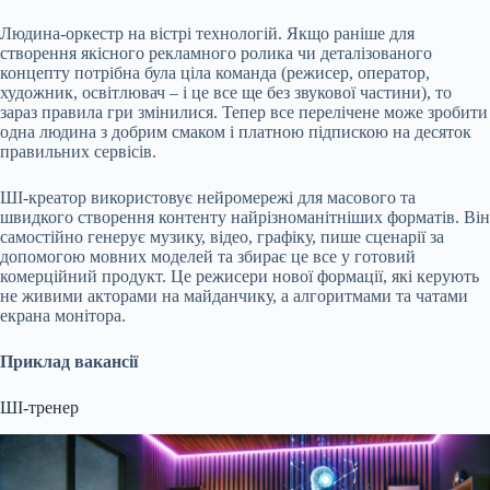
Людина-оркестр на вістрі технологій. Якщо раніше для
створення якісного рекламного ролика чи деталізованого
концепту потрібна була ціла команда (режисер, оператор,
художник, освітлювач – і це все ще без звукової частини), то
зараз правила гри змінилися. Тепер все перелічене може зробити
одна людина з добрим смаком і платною підпискою на десяток
правильних сервісів.
ШІ-креатор використовує нейромережі для масового та
швидкого створення контенту найрізноманітніших форматів. Він
самостійно генерує музику, відео, графіку, пише сценарії за
допомогою мовних моделей та збирає це все у готовий
комерційний продукт. Це режисери нової формації, які керують
не живими акторами на майданчику, а алгоритмами та чатами
екрана монітора.
Приклад вакансії
ШІ-тренер