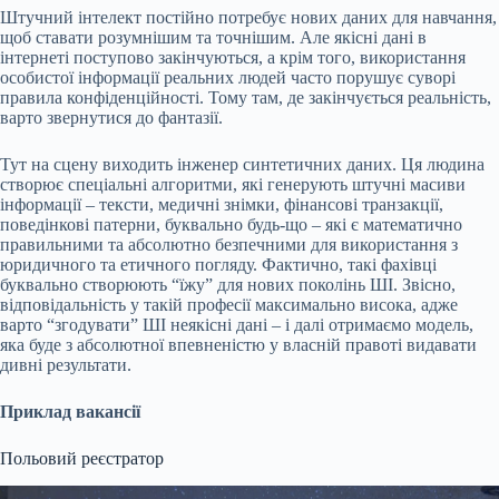
Штучний інтелект постійно потребує нових даних для навчання,
щоб ставати розумнішим та точнішим. Але якісні дані в
інтернеті поступово закінчуються, а крім того, використання
особистої інформації реальних людей часто порушує суворі
правила конфіденційності. Тому там, де закінчується реальність,
варто звернутися до фантазії.
Тут на сцену виходить інженер синтетичних даних. Ця людина
створює спеціальні алгоритми, які генерують штучні масиви
інформації – тексти, медичні знімки, фінансові транзакції,
поведінкові патерни, буквально будь-що – які є математично
правильними та абсолютно безпечними для використання з
юридичного та етичного погляду. Фактично, такі фахівці
буквально створюють “їжу” для нових поколінь ШІ. Звісно,
відповідальність у такій професії максимально висока, адже
варто “згодувати” ШІ неякісні дані – і далі отримаємо модель,
яка буде з абсолютної впевненістю у власній правоті видавати
дивні результати.
Приклад вакансії
Польовий реєстратор