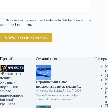
Save my name, email and website in this browser for the
next time I comment.
Опублікувати коментар
Про сайт
Останні новини
Інформ
К
С
«Ексклюзивні
П
новини
К
Європейський Союз
України» —
и
прискорить запуск власної
портал, що
Р
супутникової мережі Starlink
Килина Самійленко
Сер 7, 2026
збирає
й
у космос
найрезонансн
Європейська комісія та консорціум
п
SpaceRISE досягли фінальної
іші події
а
домовленості та уклали угоду щодо
країни та
П
реалізації проєкту IRIS², майбутньої