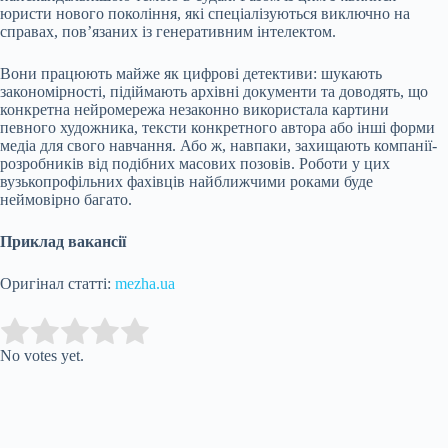
юристи нового покоління, які спеціалізуються виключно на
справах, пов’язаних із генеративним інтелектом.
Вони працюють майже як цифрові детективи: шукають
закономірності, підіймають архівні документи та доводять, що
конкретна нейромережа незаконно використала картини
певного художника, тексти конкретного автора або інші форми
медіа для свого навчання. Або ж, навпаки, захищають компанії-
розробників від подібних масових позовів. Роботи у цих
вузькопрофільних фахівців найближчими роками буде
неймовірно багато.
Приклад вакансії
Оригінал статті:
mezha.ua
Submit Rating
Rate this item:
No votes yet.