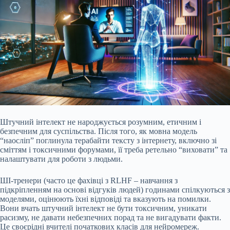
Штучний інтелект не народжується розумним, етичним і
безпечним для суспільства. Після того, як мовна модель
“наосліп” поглинула терабайти тексту з інтернету, включно зі
сміттям і токсичними форумами, її треба ретельно “виховати” та
налаштувати для роботи з людьми.
ШІ-тренери (часто це фахівці з RLHF – навчання з
підкріпленням на основі відгуків людей) годинами спілкуються з
моделями, оцінюють їхні відповіді та вказують на помилки.
Вони вчать штучний інтелект не бути токсичним, уникати
расизму, не давати небезпечних порад та не вигадувати факти.
Це своєрідні вчителі початкових класів для нейромереж.