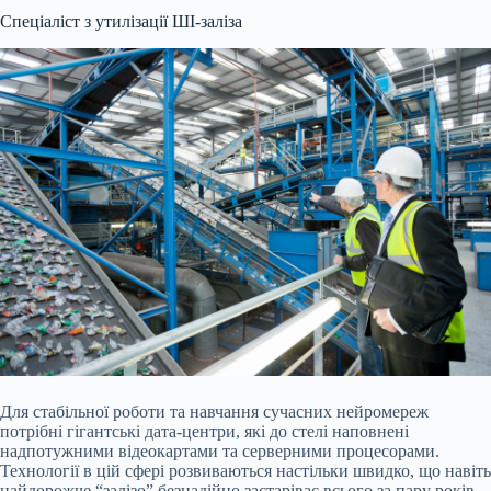
Спеціаліст з утилізації ШІ-заліза
Для стабільної роботи та навчання сучасних нейромереж
потрібні гігантські дата-центри, які до стелі наповнені
надпотужними відеокартами та серверними процесорами.
Технології в цій сфері розвиваються настільки швидко, що навіть
найдорожче “залізо” безнадійно застаріває всього за пару років.