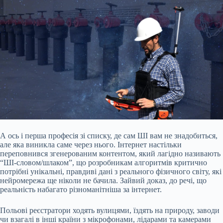
А ось і перша професія зі списку, де сам ШІ вам не знадобиться,
але яка виникла саме через нього. Інтернет настільки
переповнився згенерованим контентом, який лагідно називають
“ШІ-словом/шлаком”, що розробникам алгоритмів критично
потрібні унікальні, правдиві дані з реального фізичного світу, які
нейромережа ще ніколи не бачила. Зайвий доказ, до речі, що
реальність набагато різноманітніша за інтернет.
Польові реєстратори ходять вулицями, їздять на природу, заводи
чи взагалі в інші країни з мікрофонами, лідарами та камерами