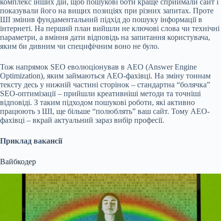
комплекс інших дій, щоб пошукові боти краще сприймали сайт і
показували його на вищих позиціях при різних запитах. Проте
ШІ змінив фундаментальний підхід до пошуку інформації в
інтернеті. На перший план вийшли не ключові слова чи технічні
параметри, а вміння дати відповідь на запитання користувача,
яким би дивним чи специфічним воно не було.
Тож напрямок SEO еволюціонував в AEO (Answer Engine
Optimization), яким займаються AEO-фахівці. На зміну тоннам
тексту десь у нижній частині сторінок – стандартна “болячка”
SEO-оптимізації – прийшли креативніші методи та точніші
відповіді. З таким підходом пошукові роботи, які активно
працюють з ШІ, ще більше “полюблять” ваш сайт. Тому AEO-
фахівці – вкрай актуальний зараз вибір професії.
Приклад вакансії
Вайбкодер