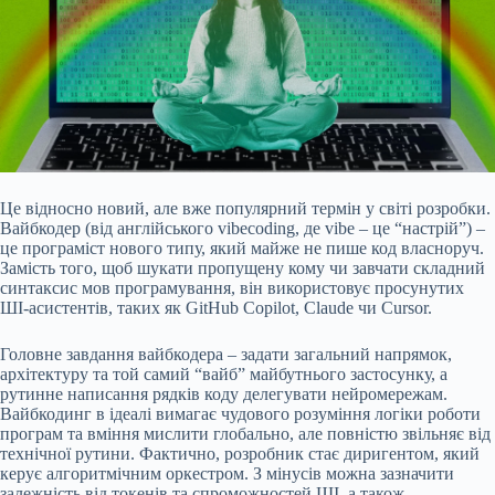
Це відносно новий, але вже популярний термін у світі розробки.
Вайбкодер (від англійського vibecoding, де vibe – це “настрій”) –
це програміст нового типу, який майже не пише код власноруч.
Замість того, щоб шукати пропущену кому чи завчати складний
синтаксис мов програмування, він використовує просунутих
ШІ-асистентів, таких як GitHub Copilot, Claude чи Cursor.
Головне завдання вайбкодера – задати загальний напрямок,
архітектуру та той самий “вайб” майбутнього застосунку, а
рутинне написання рядків коду делегувати нейромережам.
Вайбкодинг в ідеалі вимагає чудового розуміння логіки роботи
програм та вміння мислити глобально, але повністю звільняє від
технічної рутини. Фактично, розробник стає диригентом, який
керує алгоритмічним оркестром. З мінусів можна зазначити
залежність від токенів та спроможностей ШІ, а також