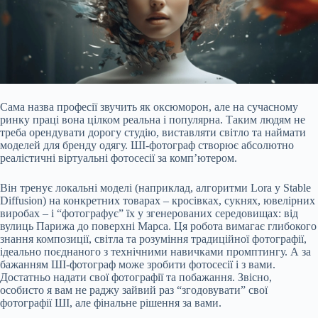
Сама назва професії звучить як оксюморон, але на сучасному
ринку праці вона цілком реальна і популярна. Таким людям не
треба орендувати дорогу студію, виставляти світло та наймати
моделей для бренду одягу. ШІ-фотограф створює абсолютно
реалістичні віртуальні фотосесії за комп’ютером.
Він тренує локальні моделі (наприклад, алгоритми Lora у Stable
Diffusion) на конкретних товарах – кросівках, сукнях, ювелірних
виробах – і “фотографує” їх у згенерованих середовищах: від
вулиць Парижа до поверхні Марса. Ця робота вимагає глибокого
знання композиції, світла та розуміння традиційної фотографії,
ідеально поєднаного з технічними навичками промптингу. А за
бажанням ШІ-фотограф може зробити фотосесії і з вами.
Достатньо надати свої фотографії та побажання. Звісно,
особисто я вам не раджу зайвий раз “згодовувати” свої
фотографії ШІ, але фінальне рішення за вами.