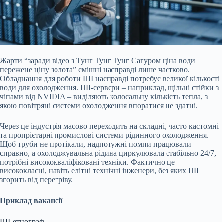
Жарти “заради відео з Тунг Тунг Тунг Сагуром ціна води
пережене ціну золота” смішні насправді лише частково.
Обладнання для роботи ШІ насправді потребує великої кількості
води для охолодження. ШІ-сервери – наприклад, щільні стійки з
чіпами від NVIDIA – виділяють колосальну кількість тепла, з
якою повітряні системи охолодження впоратися не здатні.
Через це індустрія масово переходить на складні, часто кастомні
та пропрієтарні промислові системи рідинного охолодження.
Щоб труби не протікали, надпотужні помпи працювали
справно, а охолоджувальна рідина циркулювала стабільно 24/7,
потрібні висококваліфіковані техніки. Фактично це
висококласні, навіть елітні технічні інженери, без яких ШІ
згорить від перегріву.
Приклад вакансії
ШІ-етнограф