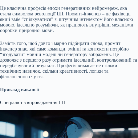
Це класична професія епохи генеративних нейромереж, яка
стала символом революції ШІ. Промпт-інженер – це фахівець,
який вміє “спілкуватися” зі штучним інтелектом його власною
мовою, ідеально розуміючи, як працюють внутрішні механізми
обробки природної мови.
Замість того, щоб довго і марно підбирати слова, промпт-
інженер знає, які саме команди, змінні та контексти потрібно
“згодувати” мовній моделі чи генератору зображень. Це
дозволяє з першого разу отримати ідеальний, контрольований та
передбачуваний результат. Професія вимагає не стільки
технічних навичок, скільки креативності, логіки та
філологічного чуття.
Приклад вакансії
Спеціаліст з впровадження ШІ