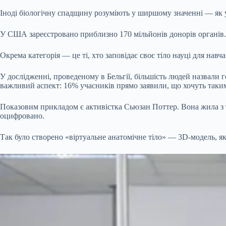
Іноді біологічну спадщину розуміють у ширшому значенні — як у
У США зареєстровано приблизно 170 мільйонів донорів органів.
Окрема категорія — це ті, хто заповідає своє тіло науці для нав
У дослідженні, проведеному в Бельгії, більшість людей назвали 
важливий аспект: 16% учасників прямо заявили, що хочуть таким
Показовим прикладом є активістка Сьюзан Поттер. Вона жила з т
оцифровано.
Так було створено «віртуальне анатомічне тіло» — 3D-модель, 