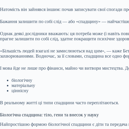
Натомість він зайнявся іншим: почав записувати свої спогади про
Бажання залишити по собі слід — або «спадщину» — найчастіше 
Однак деякі дослідники вважають: ця потреба може (і навіть пов
прагне залишити по собі слід, здатне покращити психічне здоров
«Більшість людей взагалі не замислюються над цим», — каже Бет
захворюваннями. Водночас, за її словами, спадщина все одно ф
І мова йде не лише про фінанси, майно чи витвори мистецтва. 
біологічну
матеріальну
ціннісну
В реальному житті ці типи спадщини часто переплітаються.
Біологічна спадщина: тіло, гени та внесок у науку
Найпростішою формою біологічної спадщини є діти та передача ген