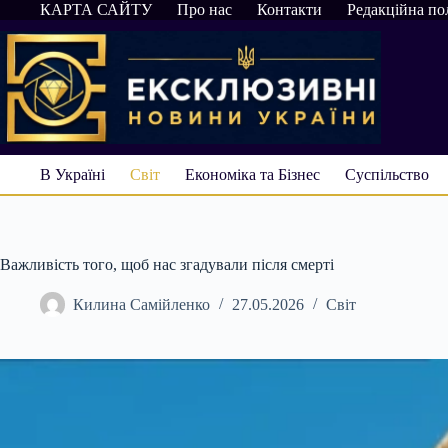
Перейти
КАРТА САЙТУ
Про нас
Контакти
Редакційна по
до
вмісту
В Україні
Світ
Економіка та Бізнес
Суспільство
Важливість того, щоб нас згадували після смерті
Килина Самійленко
27.05.2026
Світ