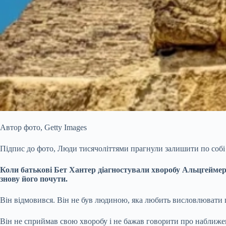
Автор фото,
Getty Images
Підпис до фото,
Люди тисячоліттями прагнули залишити по собі
Коли батькові Бет Хантер діагностували хворобу Альцгейме
знову його почути.
Він відмовився. Він не був людиною, яка любить висловлювати п
Він не сприймав свою хворобу і не бажав говорити про наближе