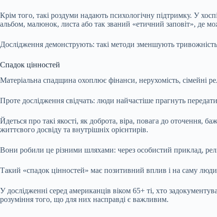
Крім того, такі роздуми надають психологічну підтримку. У хос
альбом, малюнок, листа або так званий «етичний заповіт», де мо
Дослідження демонструють: такі методи зменшують тривожність,
Спадок цінностей
Матеріальна спадщина охоплює фінанси, нерухомість, сімейні релі
Проте дослідження свідчать: люди найчастіше прагнуть передати н
Йдеться про такі якості, як доброта, віра, повага до оточення, б
життєвого досвіду та внутрішніх орієнтирів.
Вони робили це різними шляхами: через особистий приклад, реліг
Такий «спадок цінностей» має позитивний вплив і на саму люди
У дослідженні серед американців віком 65+ ті, хто задокументу
розуміння того, що для них насправді є важливим.