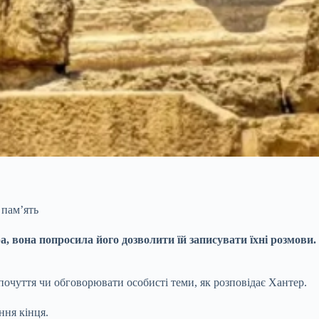
 пам’ять
ра, вона попросила
його дозволити їй записувати їхні розмови.
очуття чи обговорювати особисті теми, як розповідає Хантер.
ння кінця.