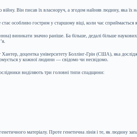
 війну. Він писав їх власноруч, а згодом найняв людину, яка їх н
стає особливо гострим у старшому віці, коли час сприймається 
инна) виникати значно раніше. Ба більше, дедалі більше наукових
’я.
 Хантер, доцентка університету Боллінг-Грін (США), яка дослід
ормується у кожної людини — свідомо чи несвідомо.
Дослідники виділяють три головні типи спадщини:
етичного матеріалу. Проте генетична лінія і те, як людину запам