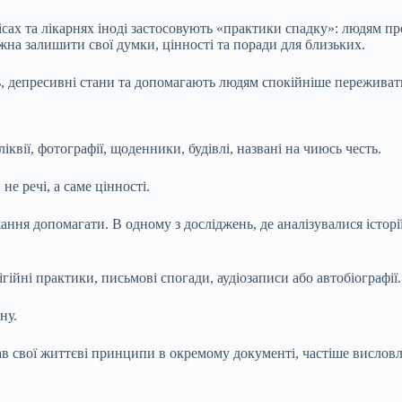
пісах та лікарнях іноді застосовують «практики спадку»: людям
жна залишити свої думки, цінності та поради для близьких.
 депресивні стани та допомагають людям спокійніше переживати
квії, фотографії, щоденники, будівлі, названі на чиюсь честь.
е речі, а саме цінності.
ажання допомагати. В одному з досліджень, де аналізувалися істор
ійні практики, письмові спогади, аудіозаписи або автобіографії.
ну.
вав свої життєві принципи в окремому документі, частіше вислов