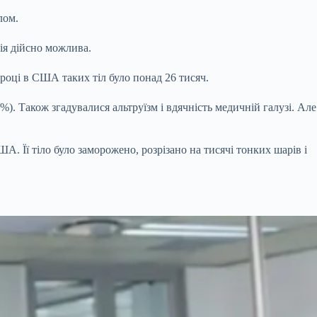
лом.
ія дійсно можлива.
 році в США таких тіл було понад 26 тисяч.
. Також згадувалися альтруїзм і вдячність медичній галузі. Але
. Її тіло було заморожено, розрізано на тисячі тонких шарів і