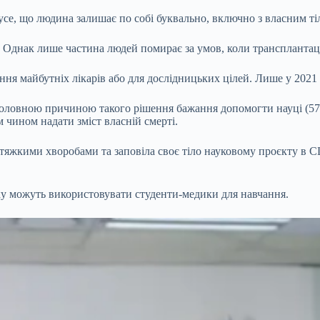
се, що людина залишає по собі буквально, включно з власним ті
 Однак лише частина людей помирає за умов, коли трансплантац
чання майбутніх лікарів або для дослідницьких цілей. Лише у 2021
головною причиною такого рішення бажання допомогти науці (57%)
 чином надати зміст власній смерті.
яжкими хворобами та заповіла своє тіло науковому проєкту в США
яку можуть використовувати студенти-медики для навчання.