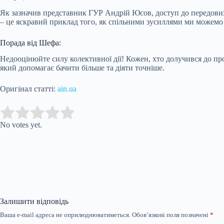
Як зазначив представник ГУР Андрій Юсов, доступ до передових
– це яскравий приклад того, як спільними зусиллями ми можемо
Порада від Шефа:
Недооцінюйте силу колективної дії! Кожен, хто долучився до пр
який допомагає бачити більше та діяти точніше.
Оригінал статті:
ain.ua
Submit Rating
Rate this item:
No votes yet.
Залишити відповідь
Ваша e-mail адреса не оприлюднюватиметься.
Обов’язкові поля позначені
*