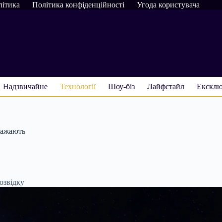
літика
Політика конфіденційності
Угода користувача
Надзвичайне
Технології
Шоу-біз
Лайфстайл
Ексклю
ражають
озвідку