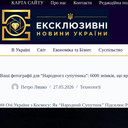
Перейти
КАРТА САЙТУ
Про нас
Контакти
Редакційна по
до
вмісту
В Україні
Світ
Економіка та Бізнес
Суспільство
Ваші фотографії для “Народного супутника”: 6000 знімків, що в
Петро Ляшко
27.05.2026
Технології
## Очі України з Космосу: Як “Народний Супутник” Підсилює Р