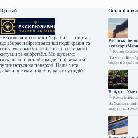
Про сайт
Останні нови
«Ексклюзивні новини України» — портал,
Російські без
що збирає найрезонансніші події країни та
акваторії Чор
світу: економіку, шоу-бізнес, надзвичайні
Килина Самійл
ситуації та лайфстайл. Ми шукаємо
Під час російсько
ексклюзивні деталі там, де інші видання
тоді як в Україні
зупиняються на поверхні. Наша мета —
давати читачам повнішу картину подій.
Вибух на Хмел
Ксенія Бойченк
На Хмельниччині о
межує з полігоном
Більше ніж пі