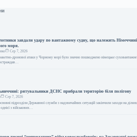
ни
пілотники завдали удару по вантажному судну, що належить Німеччині
ного моря.
енко
Сер 7, 2026
ї ракетно-дронової атаки у Чорному морі було значно пошкоджено німецьке суховантажне 
 постраждав…
ьниччині: рятувальники ДСНС прибрали територію біля полігону
о
Сер 7, 2026
сновні підрозділи Державної служби з надзвичайних ситуацій закінчили заходи на ділянц
 однієї з військових…
втори тисячі “непридатних” військовослужбовців: на Закарпатті роз