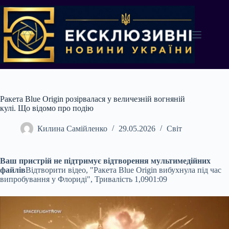
Перейти
до
вмісту
Ракета Blue Origin розірвалася у величезній вогняній
кулі. Що відомо про подію
Килина Самійленко
29.05.2026
Світ
Ваш пристрій не підтримує відтворення мультимедійних
файлів
Відтворити відео, "Ракета Blue Origin вибухнула під час
випробування у Флориді", Тривалість 1,09
01:09