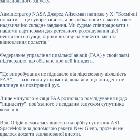
запланованого запуску.
Адміністратор NASA Джаред Айзекман написав у X: "Космічні
польоти — це суворе заняття, а розробка нових важких ракет
надзвичайно складне завдання. Ми будемо співпрацювати з
нашими партнерами для ретельного розслідування цієї
нештатної ситуації, оцінки впливу на майбутні місії та
відновлення польотів."
Федеральне управління цивільної авіації (FAA) у своїй заяві
підтвердило, що обізнане про цей інцидент.
"Це випробування не підпадало під ліцензовану діяльність
FAA", — зазначили у відомстві, додавши, що інцидент не
вплинув на повітряний рух.
Лише минулого місяця FAA розпочало розслідування щодо
"інциденту", пов’язаного з невдалим запуском супутника
компанії.
Blue Origin намагалася вивести на орбіту супутник AST
SpaceMobile за допомогою ракети New Glenn, проте їй не
вдалося досягти запланованої висоти.