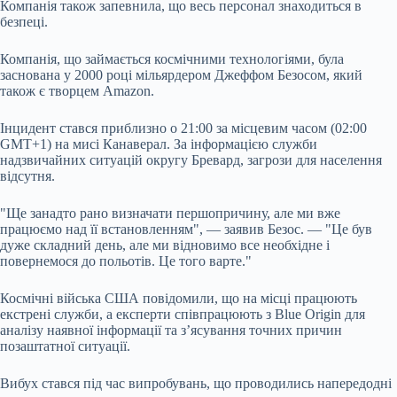
Компанія також запевнила, що весь персонал знаходиться в
безпеці.
Компанія, що займається космічними технологіями, була
заснована у 2000 році мільярдером Джеффом Безосом, який
також є творцем Amazon.
Інцидент стався приблизно о 21:00 за місцевим часом (02:00
GMT+1) на мисі Канаверал. За інформацією служби
надзвичайних ситуацій округу Бревард, загрози для населення
відсутня.
"Ще занадто рано визначати першопричину, але ми вже
працюємо над її встановленням", — заявив Безос. — "Це був
дуже складний день, але ми відновимо все необхідне і
повернемося до польотів. Це того варте."
Космічні війська США повідомили, що на місці працюють
екстрені служби, а експерти співпрацюють з Blue Origin для
аналізу наявної інформації та з’ясування точних причин
позаштатної ситуації.
Вибух стався під час випробувань, що проводились напередодні