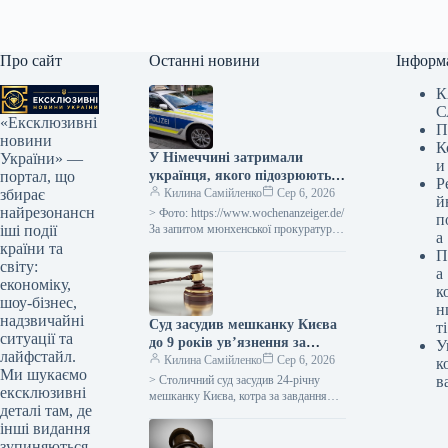
Про сайт
Останні новини
Інформ
К
С
«Ексклюзивні
П
новини
К
У Німеччині затримали
України» —
и
українця, якого підозрюють у
портал, що
Р
шпигунстві за компанією, що
Килина Самійленко
Сер 6, 2026
збирає
й
виробляє зброю.
найрезонансн
> Фото: https://www.wochenanzeiger.de/
п
За запитом мюнхенської прокуратури
іші події
а
було затримано 33-річного українця,
країни та
П
якого підозрюють у шпигунстві на
світу:
а
користь компанії-виробника
економіку,
к
шоу-бізнес,
н
надзвичайні
Суд засудив мешканку Києва
ті
ситуації та
до 9 років ув’язнення за
У
лайфстайл.
підрив автомобіля
Килина Самійленко
Сер 6, 2026
к
Ми шукаємо
військового.
> Столичний суд засудив 24-річну
в
ексклюзивні
мешканку Києва, котра за завданням
деталі там, де
російських кураторів заклала
інші видання
вибухівку під транспортний засіб
військовослужбовця. Інформацію
зупиняються