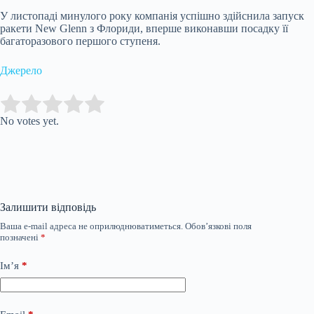
У листопаді минулого року компанія успішно здійснила запуск
ракети New Glenn з Флориди, вперше виконавши посадку її
багаторазового першого ступеня.
Джерело
Submit Rating
Rate this item:
No votes yet.
Залишити відповідь
Ваша e-mail адреса не оприлюднюватиметься.
Обов’язкові поля
позначені
*
Ім’я
*