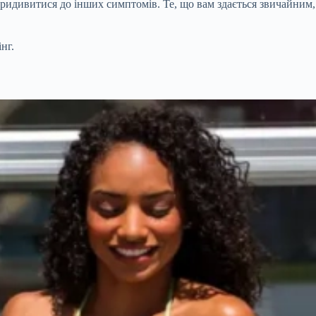
придивитися до інших симптомів. Те, що вам здається звичайним,
нг.
.