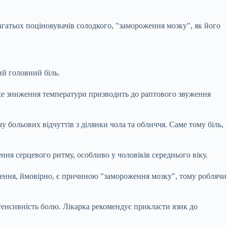
гатьох поціновувачів солодкого, "замороження мозку", як його
ий головний біль.
идке зниження температури призводить до раптового звуження
у больових відчуттів з ділянки чола та обличчя. Саме тому біль,
ня серцевого ритму, особливо у чоловіків середнього віку.
ження, ймовірно, є причиною "замороження мозку", тому роблячи
тенсивність болю. Лікарка рекомендує прикласти язик до