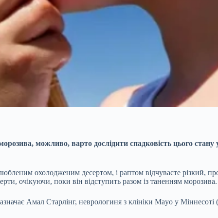
морозива, можливо, варто дослідити спадковість цього стану 
любленим охолодженим десертом, і раптом відчуваєте різкий, про
ерти, очікуючи, поки він відступить разом із таненням морозива.
 зазначає Амал Старлінг, неврологиня з клініки Mayo у Міннесо