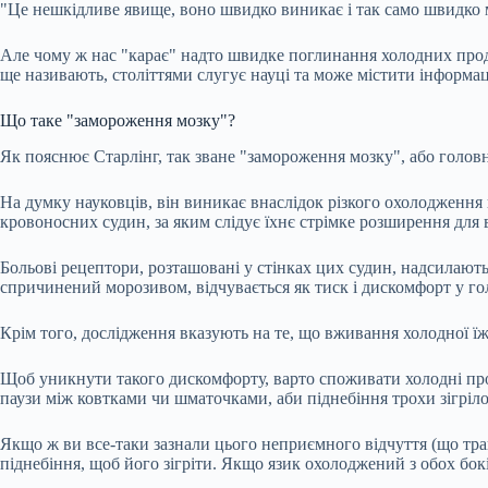
"Це нешкідливе явище, воно швидко виникає і так само швидко м
Але чому ж нас "карає" надто швидке поглинання холодних проду
ще називають, століттями слугує науці та може містити інформац
Що таке "замороження мозку"?
Як пояснює Старлінг, так зване "замороження мозку", або головн
На думку науковців, він виникає внаслідок різкого охолодження
кровоносних судин, за яким слідує їхнє стрімке розширення для 
Больoві рецептори, розташовані у стінках цих судин, надсилають 
спричинений морозивом, відчувається як тиск і дискомфорт у гол
Крім того, дослідження вказують на те, що вживання холодної їж
Щоб уникнути такого дискомфорту, варто споживати холодні про
паузи між ковтками чи шматочками, аби піднебіння трохи зігріл
Якщо ж ви все-таки зазнали цього неприємного відчуття (що трап
піднебіння, щоб його зігріти. Якщо язик охолоджений з обох бо