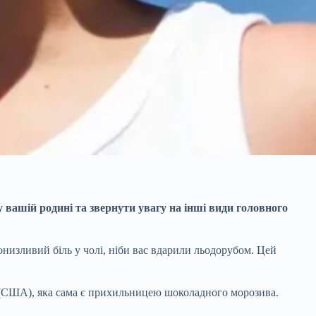
у вашій родині та звернути
увагу на інші види головного
низливий біль у чолі, ніби вас вдарили льодорубом. Цей
ті (США), яка сама є прихильницею шоколадного морозива.