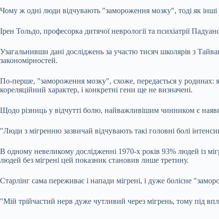
Чому ж одні люди відчувають "замороження мозку", тоді як інші
Ірен Тольдо, професорка дитячої неврології та психіатрії Падуан
Узагальнивши дані досліджень за участю тисяч школярів з Тайван
закономірностей.
По-перше, "замороження мозку", схоже, передається у родинах: я
кореляційний характер, і конкретні гени ще не визначені.
Щодо різниць у відчутті болю, найважливішим чинником є наявні
"Люди з мігренню зазвичай відчувають такі головні болі інтенси
В одному невеликому дослідженні 1970-х років 93% людей із міг
людей без мігрені цей показник становив лише третину.
Старлінг сама переживає і напади мігрені, і дуже болісне "замо
"Мій трійчастий нерв дуже чутливий через мігрень, тому під впл