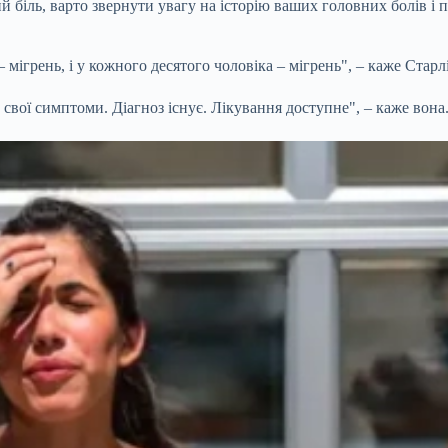
 біль, варто звернути увагу на історію ваших головних болів і 
мігрень, і у кожного десятого чоловіка – мігрень", – каже Старлі
свої симптоми. Діагноз існує. Лікування доступне", – каже вона