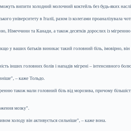
 можуть випити холодний молочний коктейль без будь-яких наслі
ського університету в Італії, разом із колегами проаналізувала ч
ю, Німеччини та Канади, а також десятків дорослих із мігренню у
кщо у ваших батьків виникає такий головний біль, імовірно, він
сть інших головних болів і нападів мігрені – інтенсивного бол
вніше", – каже Тольдо.
ренню також мали головний біль від морозива, причому більшіст
роження мозку".
ивом холоду він активується сильніше", – каже вона.