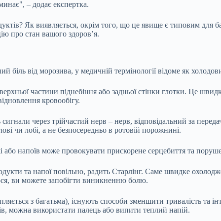
инає", – додає експертка.
ктів? Як виявляється, окрім того, що це явище є типовим для ба
ію про стан вашого здоров’я.
ий біль від морозива, у медичній термінології відоме як холодов
 верхньої частини піднебіння або задньої стінки глотки. Це шв
відновлення кровообігу.
сигнали через трійчастий нерв – нерв, відповідальний за передач
ові чи лобі, а не безпосередньо в ротовій порожнині.
і або напоїв може провокувати прискорене серцебиття та порушен
дукти та напої повільно, радить Старлінг. Саме швидке охолод
ося, ви можете запобігти виникненню болю.
ляється з багатьма), існують способи зменшити тривалість та ін
ків, можна використати палець або випити теплий напій.