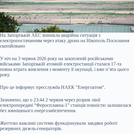
На Запорізькій АЕС виникла аварійна ситуація з
електропостачанням через атаку дрона на Нікополь
Посилання
скопійовано
У ніч на 3 червня 2026 року на захопленій російськими
військами Запорізькій атомній електростанції сталася 17-та
повна втрата живлення з моменту її окупації, і вже п’ята цього
року.
Про це
інформує
пресслужба НАЕК “Енергоатом”.
Зазначено, що о 23:44 2 червня через розрив лінії
електропередачі “Феросплавна-1” станція повністю залишилася
без зовнішнього енергозабезпечення.
Життєво важливі системи функціонували завдяки роботі
резервних дизель-генераторів.