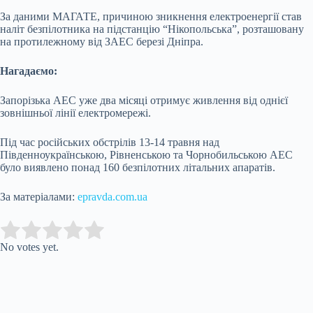
За даними МАГАТЕ, причиною зникнення електроенергії став
наліт безпілотника на підстанцію “Нікопольська”, розташовану
на протилежному від ЗАЕС березі Дніпра.
Нагадаємо:
Запорізька АЕС уже два місяці отримує живлення від однієї
зовнішньої лінії електромережі.
Під час російських обстрілів 13-14 травня над
Південноукраїнською, Рівненською та Чорнобильською АЕС
було виявлено понад 160 безпілотних літальних апаратів.
За матеріалами:
epravda.com.ua
Submit Rating
Rate this item:
No votes yet.