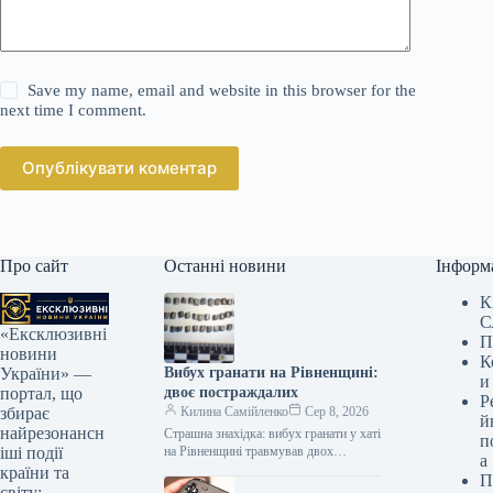
Save my name, email and website in this browser for the
next time I comment.
Опублікувати коментар
Про сайт
Останні новини
Інформ
К
С
«Ексклюзивні
П
новини
К
Вибух гранати на Рівненщині:
України» —
и
двоє постраждалих
портал, що
Р
Килина Самійленко
Сер 8, 2026
збирає
й
найрезонансн
Страшна знахідка: вибух гранати у хаті
п
на Рівненщині травмував двох
іші події
а
підлітків На жаль, іноді необережність
країни та
П
та зневага до потенційно
світу: