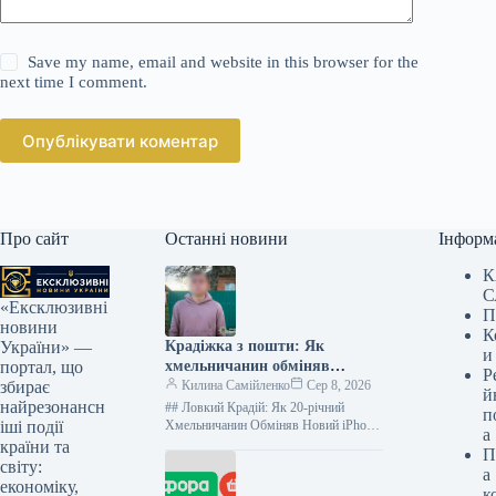
Save my name, email and website in this browser for the
next time I comment.
Опублікувати коментар
Про сайт
Останні новини
Інформ
К
С
«Ексклюзивні
П
новини
К
Крадіжка з пошти: Як
України» —
и
хмельничанин обміняв
портал, що
Р
смартфон на швидкі гроші в
Килина Самійленко
Сер 8, 2026
збирає
й
ломбарді
найрезонансн
## Ловкий Крадій: Як 20-річний
п
Хмельничанин Обміняв Новий iPhone
іші події
а
на Старий Мотоломик Історія
країни та
П
Шахрайства У затишному селі на
світу:
а
Хмельниччині, що…
економіку,
к