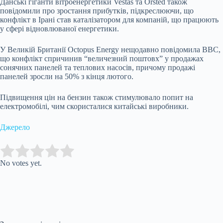
Данські гіганти вітроенергетики Vestas та Orsted також
повідомили про зростання прибутків, підкреслюючи, що
конфлікт в Ірані став каталізатором для компаній, що працюють
у сфері відновлюваної енергетики.
У Великій Британії Octopus Energy нещодавно повідомила BBC,
що конфлікт спричинив “величезний поштовх” у продажах
сонячних панелей та теплових насосів, причому продажі
панелей зросли на 50% з кінця лютого.
Підвищення цін на бензин також стимулювало попит на
електромобілі, чим скористалися китайські виробники.
Джерело
Submit Rating
Rate this item:
No votes yet.