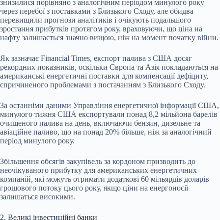
знизилися порівняно з аналогічним періодом минулого року
через перебої з поставками з Близького Сходу, але обидва
перевищили прогнози аналітиків і очікують подальшого
зростання прибутків протягом року, враховуючи, що ціна на
нафту залишається значно вищою, ніж на момент початку війни.
Як зазначає Financial Times, експорт палива з США досяг
рекордних показників, оскільки Європа та Азія покладаються на
американські енергетичні поставки для компенсації дефіциту,
спричиненого проблемами з постачанням з Близького Сходу.
За останніми даними Управління енергетичної інформації США,
минулого тижня США експортували понад 8,2 мільйона барелів
очищеного палива на день, включаючи бензин, дизельне та
авіаційне паливо, що на понад 20% більше, ніж за аналогічний
період минулого року.
Збільшення обсягів закупівель за кордоном призводить до
неочікуваного прибутку для американських енергетичних
компаній, які можуть отримати додаткові 60 мільярдів доларів
грошового потоку цього року, якщо ціни на енергоносії
залишаться високими.
2. Великі інвестиційні банки