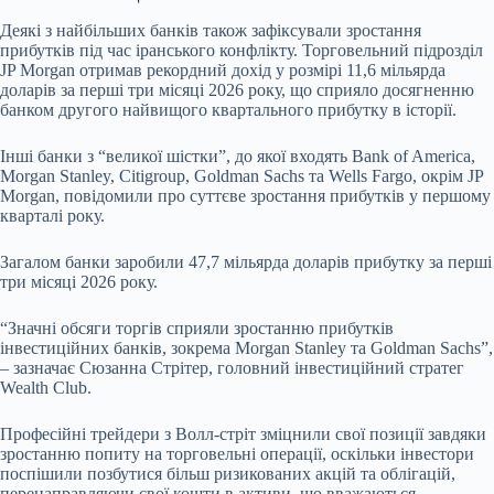
Деякі з найбільших банків також зафіксували зростання
прибутків під час іранського конфлікту. Торговельний підрозділ
JP Morgan отримав рекордний дохід у розмірі 11,6 мільярда
доларів за перші три місяці 2026 року, що сприяло досягненню
банком другого найвищого квартального прибутку в історії.
Інші банки з “великої шістки”, до якої входять Bank of America,
Morgan Stanley, Citigroup, Goldman Sachs та Wells Fargo, окрім JP
Morgan, повідомили про суттєве зростання прибутків у першому
кварталі року.
Загалом банки заробили 47,7 мільярда доларів прибутку за перші
три місяці 2026 року.
“Значні обсяги торгів сприяли зростанню прибутків
інвестиційних банків, зокрема Morgan Stanley та Goldman Sachs”,
– зазначає Сюзанна Стрітер, головний інвестиційний стратег
Wealth Club.
Професійні трейдери з Волл-стріт зміцнили свої позиції завдяки
зростанню попиту на торговельні операції, оскільки інвестори
поспішили позбутися більш ризикованих акцій та облігацій,
перенаправляючи свої кошти в активи, що вважаються