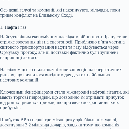
Ось деякі галузі та компанії, які накопичують мільярди, поки
триває конфлікт на Близькому Сході.
1. Нафта і газ
Найсуттєвішим економічним наслідком війни проти Ірану стало
стрімке зростання цін на енергоносії. Приблизно п’ята частина
світового транспортування нафти та газу відбувається через
Ормузьку протоку, але ці поставки фактично були зупинені
наприкінці лютого.
Наслідком цього стали значні коливання цін на енергетичних
ринках, що виявилося вигідним для деяких найбільших
нафтових компаній.
Ключовими бенефіціарами стали міжнародні нафтові гіганти, які
мають торгові підрозділи, що дозволило їм отримати прибуток
від різких цінових стрибків, що призвело до зростання їхніх
прибутків.
Прибуток BP за перші три місяці року зріс більш ніж удвічі,
досягнувши 3,2 мільярда доларів, завдяки тому, що компанія