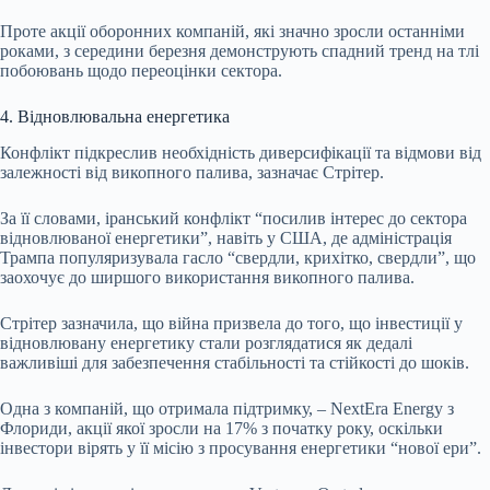
Проте акції оборонних компаній, які значно зросли останніми
роками, з середини березня демонструють спадний тренд на тлі
побоювань щодо переоцінки сектора.
4. Відновлювальна енергетика
Конфлікт підкреслив необхідність диверсифікації та відмови від
залежності від викопного палива, зазначає Стрітер.
За її словами, іранський конфлікт “посилив інтерес до сектора
відновлюваної енергетики”, навіть у США, де адміністрація
Трампа популяризувала гасло “свердли, крихітко, свердли”, що
заохочує до ширшого використання викопного палива.
Стрітер зазначила, що війна призвела до того, що інвестиції у
відновлювану енергетику стали розглядатися як дедалі
важливіші для забезпечення стабільності та стійкості до шоків.
Одна з компаній, що отримала підтримку, – NextEra Energy з
Флориди, акції якої зросли на 17% з початку року, оскільки
інвестори вірять у її місію з просування енергетики “нової ери”.