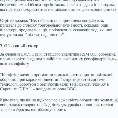
безпечнішими. Обсяги торгів також зросли завдяки інвесторам,
які прагнуть скористатися нестабільністю на фінансових ринках.
Стрітер додала: “Нестабільність, спричинена конфліктом,
призвела до сплеску торговельної активності, оскільки одні
інвестори продавали акції, побоюючись ескалації, тоді як інші
купували акції під час падіння цін”.
3. Оборонний сектор
За словами Емілі Савіч, старшого аналітика RSM UK, оборонна
промисловість є одним з найбільш очевидних бенефіціарів будь-
якого конфлікту.
“Конфлікт виявив прогалини в можливостях протиповітряної
оборони, прискорюючи інвестиції в протиракетні системи,
технології боротьби з безпілотниками та військову техніку в
Європі та США”, – повідомила вона BBC.
Крім того, що війна підкреслює важливість оборонних компаній,
вона також створює необхідність для урядів поповнювати свої
запаси озброєнь, що збільшує попит.