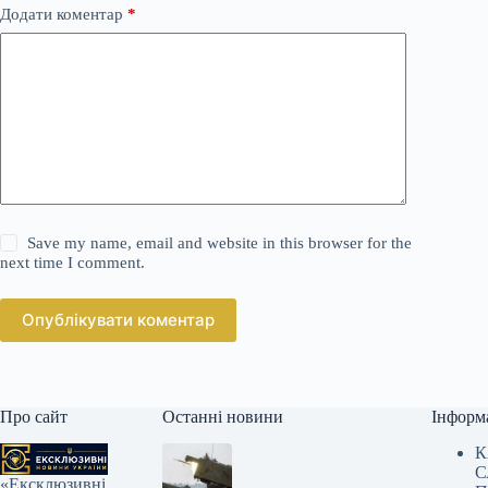
Додати коментар
*
Save my name, email and website in this browser for the
next time I comment.
Опублікувати коментар
Про сайт
Останні новини
Інформ
К
С
«Ексклюзивні