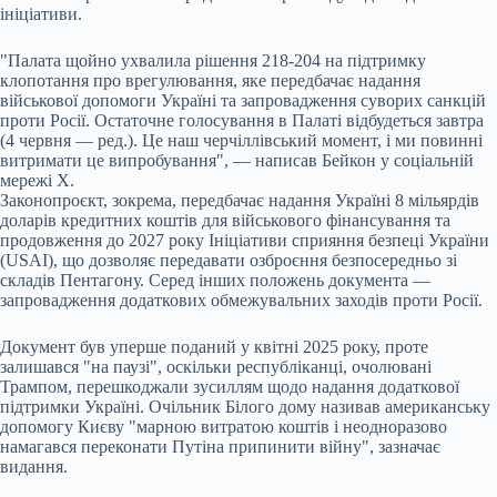
ініціативи.
"Палата щойно ухвалила рішення 218-204 на підтримку
клопотання про врегулювання, яке передбачає надання
військової допомоги Україні та запровадження суворих санкцій
проти Росії. Остаточне голосування в Палаті відбудеться завтра
(4 червня — ред.). Це наш черчіллівський момент, і ми повинні
витримати це випробування", — написав Бейкон у соціальній
мережі X.
Законопроєкт, зокрема, передбачає надання Україні 8 мільярдів
доларів кредитних коштів для військового фінансування та
продовження до 2027 року Ініціативи сприяння безпеці України
(USAI), що дозволяє передавати озброєння безпосередньо зі
складів Пентагону. Серед інших положень документа —
запровадження додаткових обмежувальних заходів проти Росії.
Документ був уперше поданий у квітні 2025 року, проте
залишався "на паузі", оскільки республіканці, очолювані
Трампом, перешкоджали зусиллям щодо надання додаткової
підтримки Україні. Очільник Білого дому називав американську
допомогу Києву "марною витратою коштів і неодноразово
намагався переконати Путіна припинити війну", зазначає
видання.