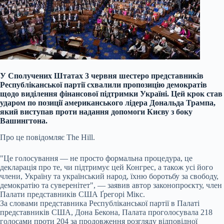
У Сполучених Штатах 3 червня шестеро представників
Республіканської партії схвалили пропозицію демократів
щодо виділення фінансової підтримки Україні. Цей крок став
ударом по позиції американського лідера Дональда Трампа,
який виступав проти надання допомоги Києву з боку
Вашингтона.
Про це повідомляє The Hill.
"Це голосування — не просто формальна процедура, це
декларація про те, чи підтримує цей Конгрес, а також усі його
члени, Україну та український народ, їхню боротьбу за свободу,
демократію та суверенітет", — заявив автор законопроєкту, член
Палати представників США Ґрегорі Мікс.
За словами представника Республіканської партії в Палаті
представників США, Дона Бекона, Палата проголосувала 218
голосами проти 204 за продовження розгляду відповідної