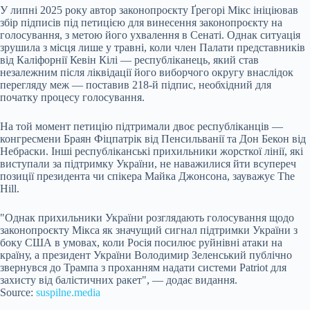
У липні 2025 року автор законопроєкту Ґрегорі Мікс ініціював
збір підписів під петицією для винесення законопроєкту на
голосування, з метою його ухвалення в Сенаті. Однак ситуація
зрушила з місця лише у травні, коли член Палати представників
від Каліфорнії Кевін Кілі — республіканець, який став
незалежним після ліквідації його виборчого округу внаслідок
перегляду меж — поставив 218-й підпис, необхідний для
початку процесу голосування.
На той момент петицію підтримали двоє республіканців —
конгресмени Браян Фіцпатрік від Пенсильванії та Дон Бекон від
Небраски. Інші республіканські прихильники жорсткої лінії, які
виступали за підтримку України, не наважилися йти всупереч
позиції президента чи спікера Майка Джонсона, зауважує The
Hill.
"Однак прихильники України розглядають голосування щодо
законопроєкту Мікса як значущий сигнал підтримки України з
боку США в умовах, коли Росія посилює руйнівні атаки на
країну, а президент України Володимир Зеленський публічно
звернувся до Трампа з проханням надати системи Patriot для
захисту від балістичних ракет", — додає видання.
Source:
suspilne.media