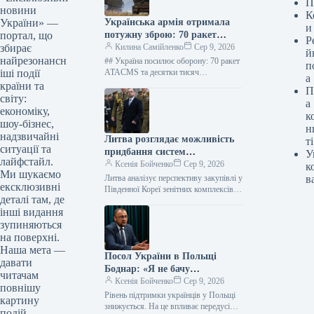
П
новини
К
Українська армія отримала
України» —
и
потужну зброю: 70 ракет
портал, що
Р
ATACMS з Туреччини
Килина Самійленко
Сер 9, 2026
збирає
й
найрезонансн
## Україна посилює оборону: 70 ракет
п
ATACMS та десятки тисяч
іші події
а
боєприпасів від Туреччини На
країни та
П
зміцнення обороноздатності України
світу:
а
розраховуватиметься потужна
економіку,
к
військова…
шоу-бізнес,
н
надзвичайні
Литва розглядає можливість
ті
ситуації та
придбання систем
У
лайфстайл.
протиповітряної оборони в
Ксенія Бойченко
Сер 9, 2026
к
Ми шукаємо
Південної Кореї.
Литва аналізує перспективу закупівлі у
в
ексклюзивні
Південної Кореї зенітних комплексів
деталі там, де
ближньої дії та засобів протидії
інші видання
безпілотним літальним апаратам.
Можливість такого придбання…
зупиняються
на поверхні.
Наша мета —
Посол України в Польщі
давати
Боднар: «Я не бачу
читачам
масштабного відтоку
Ксенія Бойченко
Сер 9, 2026
повнішу
українців із Польщі. Однак
Рівень підтримки українців у Польщі
картину
такі настрої присутні»
знижується. На це впливає передусім
подій.