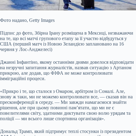
Фото надано,
Getty Images
Підпис до фото,
Збірна Ірану розміщена в Мексиці, незважаючи
на те, що всі матчі групового етапу за її участю відбудуться у
США (перший матч із Новою Зеландією заплановано на 16
червня у Лос-Анджелесі)
Джанні Інфантіно, якому останніми днями довелося відповідати
на незручні запитання журналістів, назвав ситуацію з Артаном
прикрою, але додав, що ФІФА не може контролювати
імміграційні процеси.
«Прикро і те, що сталося з Омаром, арбітром із Сомалі. Але,
знову ж таки, ми не можемо контролювати все, — сказав він на
пресконференції в середу. — Ми завжди намагаємося знайти
рішення, але при цьому повинні пам’ятати, що ми не є
повелителями світу, здатними диктувати свою волю урядам та
поліції — ми всього лише спортивна організація».
Дональд Трамп, який підтримує теплі стосунки із президентом