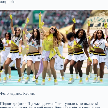
додав він.
Фото надано,
Reuters
Підпис до фото,
Під час церемонії виступили мексиканські
виконавці, колумбійський репер Джей Бальвін, а також його