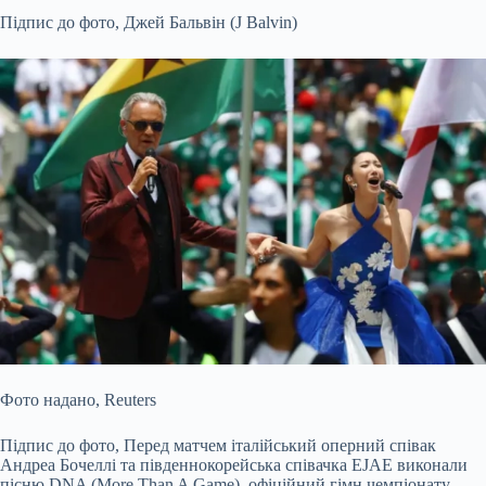
Підпис до фото,
Джей Бальвін (J Balvin)
Фото надано,
Reuters
Підпис до фото,
Перед матчем італійський оперний співак
Андреа Бочеллі та південнокорейська співачка EJAE виконали
пісню DNA (More Than A Game), офіційний гімн чемпіонату,