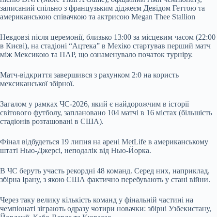
записаний спільно з французьким діджеєм Девідом Геттою та
американською співачкою та актрисою Megan Thee Stallion
Невдовзі після церемонії, близько 13:00 за місцевим часом (22:00
в Києві), на стадіоні “Ацтека” в Мехіко стартував перший матч
між Мексикою та ПАР, що ознаменувало початок турніру.
Матч-відкриття завершився з рахунком 2:0 на користь
мексиканської збірної.
Загалом у рамках ЧС-2026, який є найдорожчим в історії
світового футболу, заплановано 104 матчі в 16 містах (більшість
стадіонів розташовані в США).
Фінал відбудеться 19 липня на арені MetLife в американському
штаті Нью-Джерсі, неподалік від Нью-Йорка.
В ЧС беруть участь рекордні 48 команд. Серед них, наприклад,
збірна Ірану, з якою США фактично перебувають у стані війни.
Через таку велику кількість команд у фінальній частині на
чемпіонаті зіграють одразу чотири новачки: збірні Узбекистану,