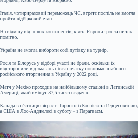
Йорданії, Кабо-Верде та Кюрасао.
Італія, чотириразовий переможець ЧС, втретє поспіль не змогла
пройти відбірковий етап.
На відміну від інших континентів, квота Європи зросла не так
помітно.
Україна не змогла вибороти собі путівку на турнір.
Росія та Білорусь у відборі участі не брали, оскільки їх
відсторонили від змагань після початку повномасштабного
російського вторгнення в Україну у 2022 році.
Матч у Мехіко проходив на найбільшому стадіоні в Латинській
Америці, який вміщує 87,5 тисяч глядачів.
Канада в п’ятницю зіграє в Торонто із Боснією та Герцеговиною,
а США в Лос-Анджелесі в суботу – з Парагваєм.