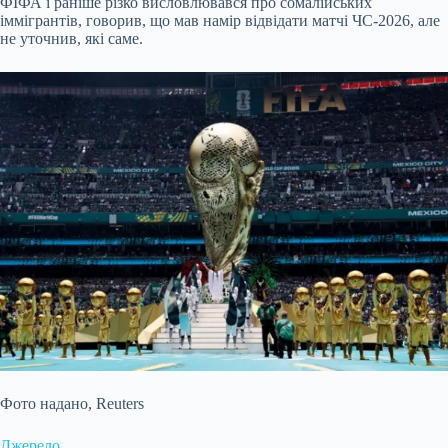
ФІФА і раніше різко висловлювався про сомалійських
іммігрантів, говорив, що мав намір відвідати матчі ЧС-2026, але
не уточнив, які саме.
Фото надано,
Reuters
Джерело