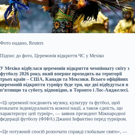
Фото надано,
Reuters
Підпис до фото,
Церемонія відкриття ЧС у Мехіко
У Мехіко відбулася церемонія відкриття чемпіонату світу з
футболу 2026 року, який вперше проходить
на території
трьох країн – США, Канади та Мексики. Всього офіційних
церемоній відкриття турніру буде три, ще дві відбудуться в
п’ятницю та суботу, відповідно, в Торонто і Лос-Анджелесі.
«Ці церемонії поєднають музику, культуру та футбол, щоб
показати індивідуальність кожної нації, а також єдність, що
характеризує цей турнір», — заявив президент Міжнародної
федерації футболу (ФІФА) Джанні Інфантіно перед турніром.
«Це потужний спосіб розпочати справді глобальне свято», —