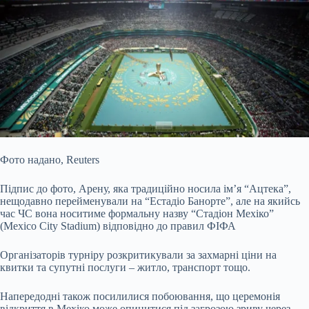
Фото надано,
Reuters
Підпис до фото,
Арену, яка традиційно носила ім’я “Ацтека”,
нещодавно перейменували на “Естадіо Банорте”, але на якийсь
час ЧС вона носитиме формальну назву “Стадіон Мехіко”
(Mexico City Stadium) відповідно до правил ФІФА
Організаторів турніру розкритикували за захмарні ціни на
квитки та супутні послуги – житло, транспорт тощо.
Напередодні також посилилися побоювання, що церемонія
відкриття в Мехіко може опинитися під загрозою зриву через