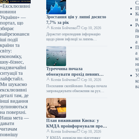
С
«Ексклюзивні
П
новини
К
Зростання цін у липні досягло
України» —
и
7,7% за рік
портал, що
Р
Ксенія Бойченко
Сер 10, 2026
збирає
й
найрезонансн
Держстат оприлюднив інформацію
п
щодо рівня інфляції за липень
іші події
а
Посилання було скопійовано Рівень
країни та
П
інфляції на споживчому ринку в липні
світу:
а
2026 року…
економіку,
к
шоу-бізнес,
н
надзвичайні
Туреччина почала
ті
ситуації та
обмежувати прохід певних
У
лайфстайл.
суден через Дарданелли – ЗМІ
Ксенія Бойченко
Сер 10, 2026
к
Ми шукаємо
Посилання скопійовано Анкара почала
в
ексклюзивні
запроваджувати обмеження на рух
деталі там, де
через Дарданелли для певних
інші видання
комерційних суден, що прямують до
українських та російських…
зупиняються
на поверхні.
Наша мета —
План виживання Києва: у
давати
КМДА проінформували про
читачам
підготовку до холодів
Ксенія Бойченко
Сер 10, 2026
повнішу
У КМДА доповіли про підготовку