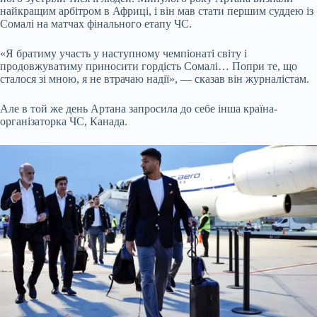
найкращим арбітром в Африці, і він мав стати першим суддею із
Сомалі на матчах фінального етапу ЧС.
«Я братиму участь у наступному чемпіонаті світу і
продовжуватиму приносити гордість Сомалі… Попри те, що
сталося зі мною, я не втрачаю надії», — сказав він журналістам.
Але в той же день Артана запросила до себе інша країна-
організаторка ЧС, Канада.