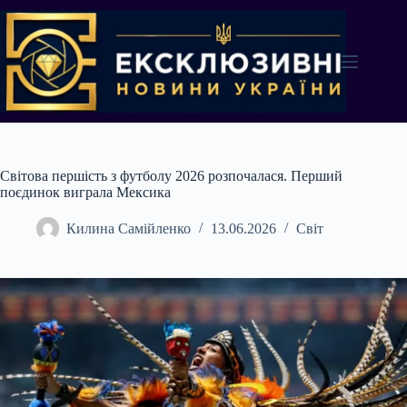
Перейти
до
вмісту
Світова першість з футболу 2026 розпочалася. Перший
поєдинок виграла Мексика
Килина Самійленко
13.06.2026
Світ