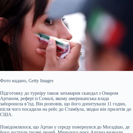
Фото надано,
Getty Images
Підготовку до турніру також затьмарив скандал з Омаром
Артаном, рефері із Сомалі, якому американська влада
заборонила в’їзд. Він розповів, що його допитували 11 годин,
після чого посадили на рейс до Стамбула, звідки він прилетів до
США.
Повідомлялося, що Артан у середу повернувся до Могадішо, де
його зустріли тисячі людей. Минулого року Артана визнали