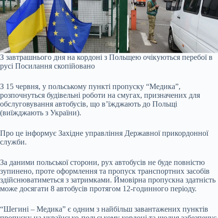
З завтрашнього дня на кордоні з Польщею очікуються перебої в
русі
Посилання скопійовано
З 15 червня, у польському пункті пропуску “Медика”,
розпочнуться будівельні роботи на смугах, призначених для
обслуговування автобусів, що в’їжджають до Польщі
(виїжджають з України).
Про це
інформує
Західне управління Державної прикордонної
служби.
За даними польської сторони, рух автобусів не буде повністю
зупинено, проте оформлення та пропуск транспортних засобів
здійснюватиметься з затримками. Ймовірна пропускна здатність
може досягати 8 автобусів протягом 12-годинного періоду.
“
Шегині – Медика” є одним з найбільш завантажених пунктів
пропуску на українсько-польському кордоні та щодня забезпечує