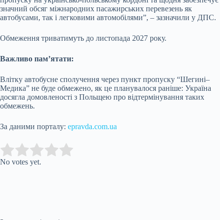
значний обсяг міжнародних пасажирських перевезень як
автобусами, так і легковими автомобілями”, – зазначили у ДПС.
Обмеження триватимуть до листопада 2027 року.
Важливо пам’ятати:
Влітку автобусне сполучення через пункт пропуску “Шегині–
Медика” не буде обмежено, як це планувалося раніше: Україна
досягла домовленості з Польщею про відтермінування таких
обмежень.
За даними порталу:
epravda.com.ua
Submit Rating
Rate this item:
No votes yet.