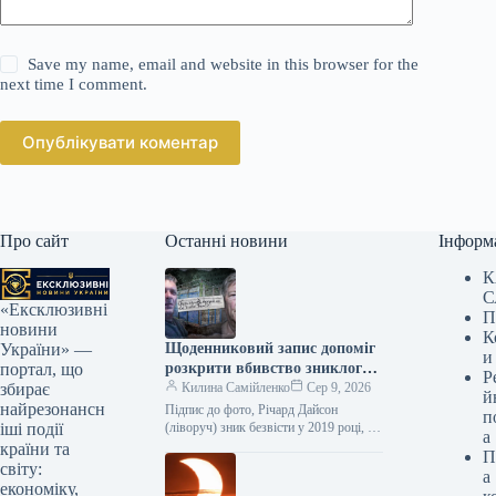
Save my name, email and website in this browser for the
next time I comment.
Опублікувати коментар
Про сайт
Останні новини
Інформ
К
С
«Ексклюзивні
П
новини
К
Щоденниковий запис допоміг
України» —
и
розкрити вбивство зниклого
портал, що
Р
чоловіка
Килина Самійленко
Сер 9, 2026
збирає
й
найрезонансн
Підпис до фото, Річард Дайсон
п
(ліворуч) зник безвісти у 2019 році, а
іші події
а
Крістофера Райта (праворуч) у липні
країни та
П
цього року визнали…
світу:
а
економіку,