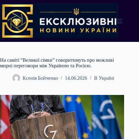
Перейти
до
вмісту
На саміті “Великої сімки” говоритимуть про можливі
мирні переговори між Україною та Росією.
Ксенія Бойченко
14.06.2026
В Україні