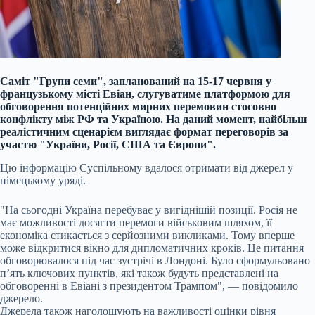
Саміт "Групи семи", запланований на 15-17 червня у
французькому місті Евіан, слугуватиме платформою для
обговорення потенційних мирних перемовин стосовно
конфлікту між РФ та Україною. На даний момент, найбільш
реалістичним сценарієм виглядає формат переговорів за
участю "України, Росії, США та Європи".
Цю інформацію Суспільному вдалося отримати від джерел у
німецькому уряді.
"На сьогодні Україна перебуває у вигіднішій позиції. Росія не
має можливості досягти перемоги військовим шляхом, її
економіка стикається з серйозними викликами. Тому вперше
може відкритися вікно для дипломатичних кроків. Це питання
обговорювалося під час зустрічі в Лондоні. Було сформульовано
п’ять ключових пунктів, які також будуть представлені на
обговоренні в Евіані з президентом Трампом", — повідомило
джерело.
Джерела також наголошують на важливості оцінки рівня