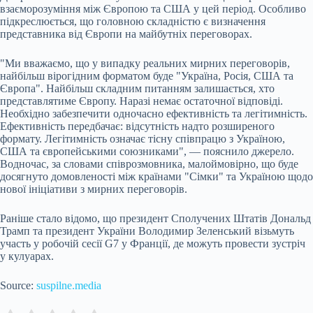
взаєморозуміння між Європою та США у цей період. Особливо
підкреслюється, що головною складністю є визначення
представника від Європи на майбутніх переговорах.
"Ми вважаємо, що у випадку реальних мирних переговорів,
найбільш вірогідним форматом буде "Україна, Росія, США та
Європа". Найбільш складним питанням залишається, хто
представлятиме Європу. Наразі немає остаточної відповіді.
Необхідно забезпечити одночасно ефективність та легітимність.
Ефективність передбачає: відсутність надто розширеного
формату. Легітимність означає тісну співпрацю з Україною,
США та європейськими союзниками", — пояснило джерело.
Водночас, за словами співрозмовника, малоймовірно, що буде
досягнуто домовленості між країнами "Сімки" та Україною щодо
нової ініціативи з мирних переговорів.
Раніше стало відомо, що президент Сполучених Штатів Дональд
Трамп та президент України Володимир Зеленський візьмуть
участь у робочій сесії G7 у Франції, де можуть провести зустріч
у кулуарах.
Source:
suspilne.media