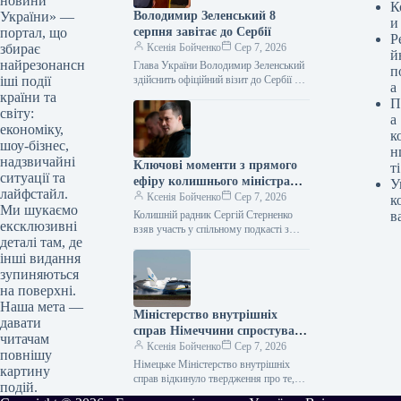
новини
К
Володимир Зеленський 8
України» —
и
серпня завітає до Сербії
портал, що
Р
Ксенія Бойченко
Сер 7, 2026
збирає
й
найрезонансн
Глава України Володимир Зеленський
п
здійснить офіційний візит до Сербії 8
іші події
а
серпня, де проведе переговори з
країни та
П
президентом країни Александром
світу:
а
Вучичем. Цю…
економіку,
к
шоу-бізнес,
н
надзвичайні
Ключові моменти з прямого
ті
ситуації та
ефіру колишнього міністра
У
лайфстайл.
оборони Федорова з колишнім
Ксенія Бойченко
Сер 7, 2026
к
Ми шукаємо
радником Стерненком
Колишній радник Сергій Стерненко
в
ексклюзивні
взяв участь у спільному подкасті з
деталі там, де
ексочільником Міністерства оборони,
інші видання
Михайлом Федоровим, де вони
обговорили протести, запуск…
зупиняються
на поверхні.
Наша мета —
Міністерство внутрішніх
давати
справ Німеччини спростувало
читачам
повідомлення про наявність
Ксенія Бойченко
Сер 7, 2026
повнішу
боєприпасів на борту літака в
Німецьке Міністерство внутрішніх
картину
Лейпцигу.
справ відкинуло твердження про те,
подій.
що безпілотник з вибуховими