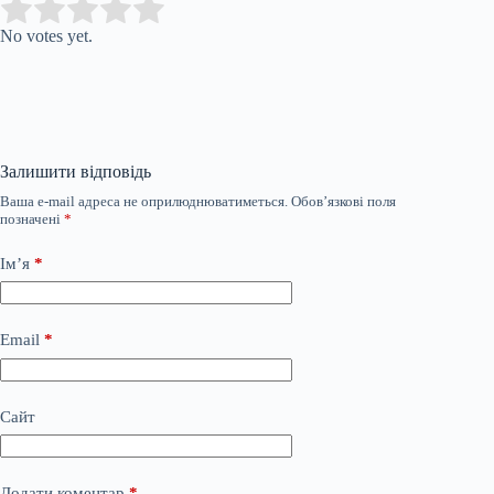
Submit Rating
Rate this item:
No votes yet.
Залишити відповідь
Ваша e-mail адреса не оприлюднюватиметься.
Обов’язкові поля
позначені
*
Ім’я
*
Email
*
Сайт
Додати коментар
*