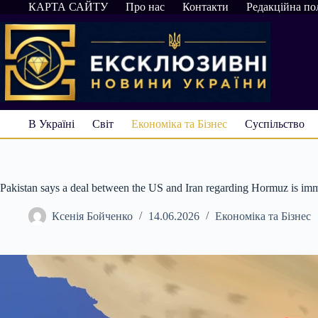
Перейти
КАРТА САЙТУ
Про нас
Контакти
Редакційна по
до
вмісту
В Україні
Світ
Економіка та Бізнес
Суспільство
Pakistan says a deal between the US and Iran regarding Hormuz is imm
Ксенія Бойченко
14.06.2026
Економіка та Бізнес