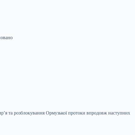
йовано
ир’я та розблокування Ормузької протоки впродовж наступних