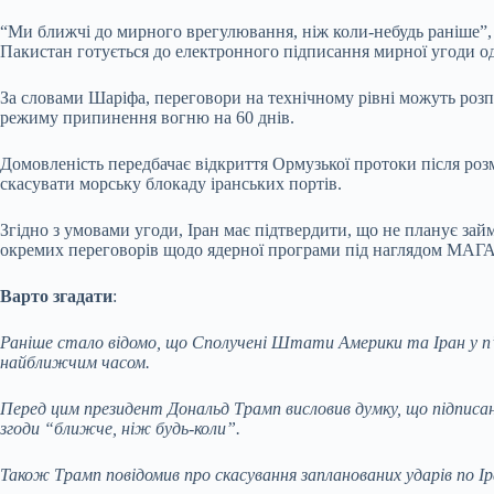
“Ми ближчі до мирного врегулювання, ніж коли-небудь раніше”, 
Пакистан готується до електронного підписання мирної угоди од
За словами Шаріфа, переговори на технічному рівні можуть роз
режиму припинення вогню на 60 днів.
Домовленість передбачає відкриття Ормузької протоки після роз
скасувати морську блокаду іранських портів.
Згідно з умовами угоди, Іран має підтвердити, що не планує за
окремих переговорів щодо ядерної програми під наглядом МАГ
Варто згадати
:
Раніше стало відомо, що
Сполучені Штати Америки та Іран у п’я
найближчим часом.
Перед цим президент Дональд Трамп висловив думку, що підписан
згоди “ближче, ніж будь-коли”.
Також Трамп повідомив про скасування запланованих ударів по Ір