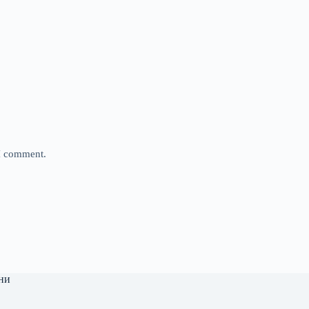
 I comment.
ни