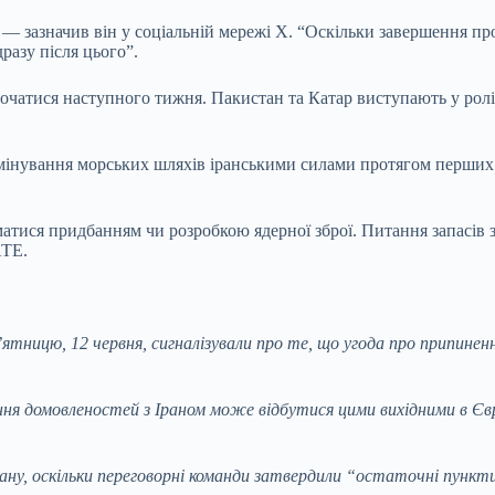
— зазначив він у соціальній мережі X. “Оскільки завершення пр
разу після цього”.
початися наступного тижня. Пакистан та Катар виступають у рол
мінування морських шляхів іранськими силами протягом перших 3
йматися придбанням чи розробкою ядерної зброї. Питання запасів
АТЕ.
тницю, 12 червня, сигналізували про те, що угода про припине
ня домовленостей з Іраном може відбутися цими вихідними в Євро
ану, оскільки переговорні команди затвердили “остаточні пункти