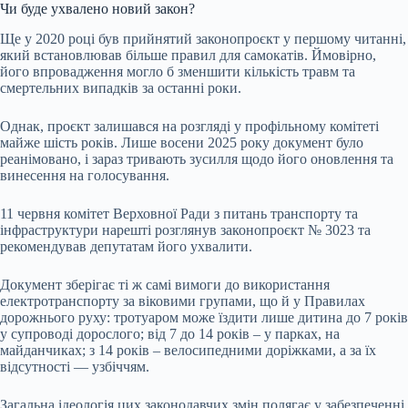
Чи буде ухвалено новий закон?
Ще у 2020 році був прийнятий законопроєкт у першому читанні,
який встановлював більше правил для самокатів. Ймовірно,
його впровадження могло б зменшити кількість травм та
смертельних випадків за останні роки.
Однак, проєкт залишався на розгляді у профільному комітеті
майже шість років. Лише восени 2025 року документ було
реанімовано, і зараз тривають зусилля щодо його оновлення та
винесення на голосування.
11 червня комітет Верховної Ради з питань транспорту та
інфраструктури нарешті розглянув законопроєкт № 3023 та
рекомендував депутатам його ухвалити.
Документ зберігає ті ж самі вимоги до використання
електротранспорту за віковими групами, що й у Правилах
дорожнього руху: тротуаром може їздити лише дитина до 7 років
у супроводі дорослого; від 7 до 14 років – у парках, на
майданчиках; з 14 років – велосипедними доріжками, а за їх
відсутності — узбіччям.
Загальна ідеологія цих законодавчих змін полягає у забезпеченні