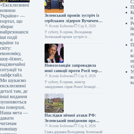
С
«Ексклюзивні
П
новини
К
Зеленський провів зустріч із
України» —
и
сербським лідером Вучичем:
портал, що
Р
основні підсумки переговорів
Ксенія Бойченко
Сер 8, 2026
збирає
й
найрезонансн
У суботу, 8 серпня, Володимир
п
Зеленський провів зустріч із
іші події
а
президентом Сербії Александаром
країни та
П
Вучичем. За підсумками переговорів
світу:
а
лідери провели спільну
економіку,
к
пресконференцію.…
шоу-бізнес,
н
надзвичайні
Новозеландія запровадила
ті
ситуації та
нові санкції проти Росії через
У
лайфстайл.
викрадення українських дітей
Ксенія Бойченко
Сер 8, 2026
к
Ми шукаємо
та кіберзлочини
У суботу, 8 серпня, міністр
в
ексклюзивні
закордонних справ Нової Зеландії
деталі там, де
Вінстон Пітерс оголосив про
інші видання
запровадження нового пакета санкцій
проти осіб та…
зупиняються
на поверхні.
Наша мета —
Наслідки нічної атаки РФ:
давати
Зеленський повідомив про
читачам
балістичний удар по Києву та
Ксенія Бойченко
Сер 8, 2026
повнішу
обстріли 10 областей
Глава держави Володимир Зеленський