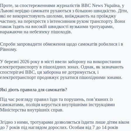
Проте, за спостереженнями журналістів ВВС News Україна, у
Львові нерідко самокати рухаються з більшою швидкістю. Діти,
які не використовують шоломи, виїжджають на проїжджу
частину, на перехрестя з інтенсивним рухом транспорту. Вони
також їздять на високій швидкості вузькими тротуарами,
наражаючи на небезпеку пішоходів.
Спроби запровадити обмеження щодо самокатів робилися і в
Рівному.
У березні 2026 року в місті ввели заборону на використання
електротранспорту в пішохідних зонах. Однак, як зазначають
спостерігачі ВВС, ця заборона не дотримується, і
електротранспорт продовжує рухатися пішохідними зонами.
Які діють правила для самокатів?
Під час розгляду правил їзди та порушень, пов’язаних із
самокатами, поліція керується внутрішніми інструкціями
Міністерства внутрішніх справ.
Згідно з ними, тротуарами дозволяється їздити лише дітям віком
до 7 років під наглядом дорослих. Особам від 7 до 14 років