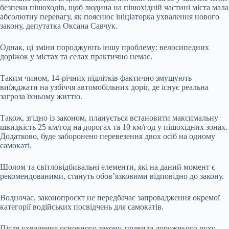
безпеки пішоходів, щоб людина на пішохідній частині міста мала
абсолютну перевагу, як пояснює ініціаторка ухвалення нового
закону, депутатка Оксана Савчук.
Однак, ці зміни породжують іншу проблему: велосипедних
доріжок у містах та селах практично немає.
Таким чином, 14-річних підлітків фактично змушують
виїжджати на узбіччя автомобільних доріг, де існує реальна
загроза їхньому життю.
Також, згідно із законом, планується встановити максимальну
швидкість 25 км/год на дорогах та 10 км/год у пішохідних зонах.
Додатково, буде заборонено перевезення двох осіб на одному
самокаті.
Шолом та світловідбивальні елементи, які на даний момент є
рекомендованими, стануть обов’язковими відповідно до закону.
Водночас, законопроєкт не передбачає запровадження окремої
категорії водійських посвідчень для самокатів.
Після ухвалення основного закону, правила дорожнього руху