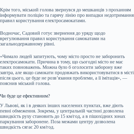
Крім того, міський голова звернувся до мешканців з проханням
інформувати поліцію та гарячу лінію про випадки недотримання
правил користування електросамокатами.
Водночас, Садовий готує звернення до уряду щодо
врегулювання правил користування самокатами на
загальнодержавному рівні.
«Чимало людей запитують, чому місто просто не заборонить
електросамокати. Причина в тому, що сьогодні місто не має
таких повноважень. Можна було б оголосити заборону вже
завтра, але якщо самокати продовжать використовуватися в місті
після цього, це буде не розв’язання проблеми, а її імітація», —
пояснив міський голова.
Чи буде це ефективним?
У Львові, як і в деяких інших населених пунктах, вже діють
певні обмеження. Зокрема, у центральній частині дозволена
швидкість руху становить до 15 км/год, а в пішохідних зонах
паркування заборонене. Поза межами центру дозволена
швидкість сягає 20 км/год.