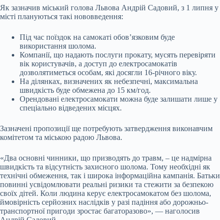
Як зазначив міський голова Львова Андрій Садовий, з 1 липня у
місті плануються такі нововведення:
Під час поїздок на самокаті обов’язковим буде
використання шолома.
Компанії, що надають послуги прокату, мусять перевіряти
вік користувачів, а доступ до електросамокатів
дозволятиметься особам, які досягли 16-річного віку.
На ділянках, визначених як небезпечні, максимальна
швидкість буде обмежена до 15 км/год.
Орендовані електросамокати можна буде залишати лише у
спеціально відведених місцях.
Зазначені пропозиції ще потребують затвердження виконавчим
комітетом та міською радою Львова.
«Два основні чинники, що призводять до травм, – це надмірна
швидкість та відсутність захисного шолома. Тому необхідні як
технічні обмеження, так і широка інформаційна кампанія. Батьки
повинні усвідомлювати реальні ризики та стежити за безпекою
своїх дітей. Коли людина керує електросамокатом без шолома,
ймовірність серйозних наслідків у разі падіння або дорожньо-
транспортної пригоди зростає багаторазово», — наголосив
Андрій Садовий.