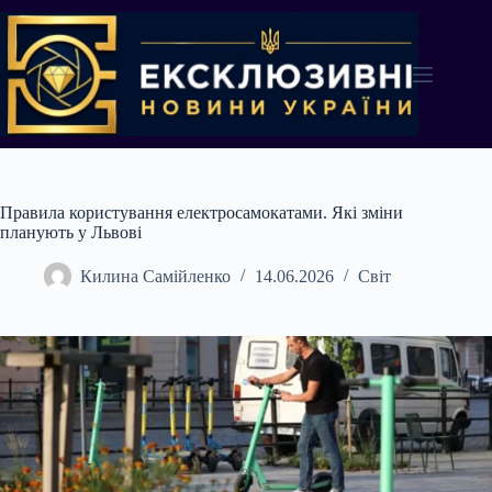
Перейти
до
вмісту
Правила користування електросамокатами. Які зміни
планують у Львові
Килина Самійленко
14.06.2026
Світ