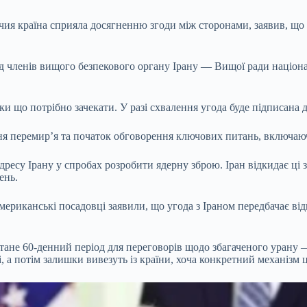
 чия країна сприяла досягненню згоди між сторонами, заявив, 
ед членів вищого безпекового органу Ірану — Вищої ради націон
и що потрібно зачекати. У разі схвалення угода буде підписана 
ння перемир’я та початок обговорення ключових питань, включаю
адресу Ірану у спробах розробити ядерну зброю. Іран відкидає ц
ень.
американські посадовці заявили, що угода з Іраном передбачає 
стане 60-денний період для переговорів щодо збагаченого урану
і, а потім залишки вивезуть із країни, хоча конкретний механізм