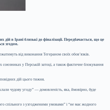
дій в Ірані близькі до фіналізації. Передбачається, що це
ся згодом.
лежатимуть від виконання Тегераном своїх обов’язків.
их союзниках у Перській затоці, а також фактичне блокування
дповідних дій цього тижня.
лали чудову угоду” — домовленість, яка, ймовірно, буде
ого спільного з узгодженими умовами” і “не має жодного