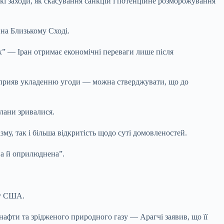
акі заходи, як скасування санкцій і потенційне розморожування
 на Близькому Сході.
х” — Іран отримає економічні переваги лише після
 сприяв укладенню угоди — можна стверджувати, що до
плани зривалися.
зму, так і більша відкритість щодо суті домовленостей.
ана й оприлюднена”.
ку США.
афти та зрідженого природного газу — Арагчі заявив, що її