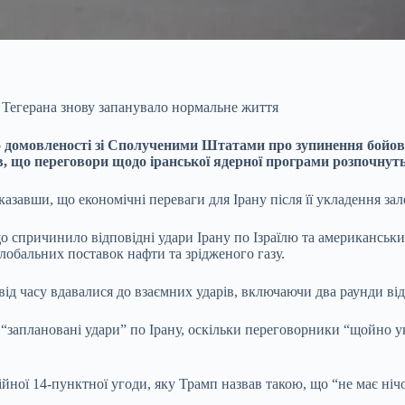
 Тегерана знову запанувало нормальне життя
 домовленості зі Сполученими Штатами про зупинення бойових 
в, що переговори щодо іранської ядерної програми розпочнуть
казавши, що економічні переваги для Ірану після її укладення за
що спричинило відповідні удари Ірану по Ізраїлю та американськ
обальних поставок нафти та зрідженого газу.
від часу вдавалися до взаємних ударів, включаючи два раунди ві
заплановані удари” по Ірану, оскільки переговорники “щойно ук
йної 14-пунктної угоди, яку Трамп назвав такою, що “не має ніч