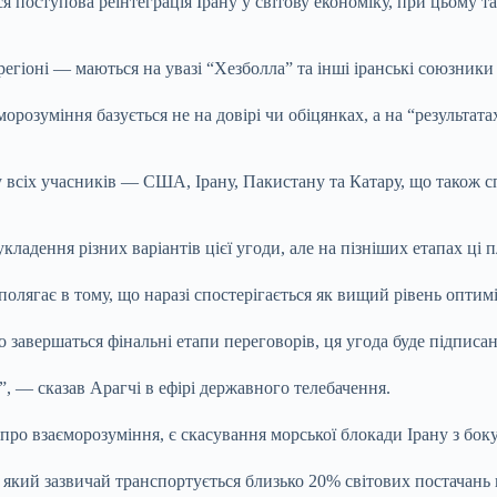
я поступова реінтеграція Ірану у світову економіку, при цьому т
егіоні — маються на увазі “Хезболла” та інші іранські союзники
озуміння базується не на довірі чи обіцянках, а на “результата
у всіх учасників — США, Ірану, Пакистану та Катару, що також
кладення різних варіантів цієї угоди, але на пізніших етапах ці 
полягає в тому, що наразі спостерігається як вищий рівень оптимі
но завершаться фінальні етапи переговорів, ця угода буде підпис
 — сказав Арагчі в ефірі державного телебачення.
про взаєморозуміння, є скасування морської блокади Ірану з бо
кий зазвичай транспортується близько 20% світових постачань н