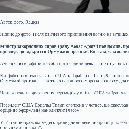
Автор фото,
Reuters
Підпис до фото,
Після квітневого припинення вогню на вулицях
Міністр закордонних справ Ірану Аббас Арагчі
повідомив, що
призведе до відкриття Ормузької протоки. Він також зазначи
Американські офіційні особи підтвердили деякі аспекти угоди, в
Конфлікт розпочався з атак США та Ізраїлю на Іран 28 лютого, 
Ормузької протоки — життєво важливого морського шляху для гл
Незважаючи на досягнення перемир’я у квітні, США та Іран час 
Президент США Дональд Трамп оголосив у четвер, що скасував “
офіційно оформлена найближчим часом.
У п’ятницю іранські медіа оприлюднили деякі подробиці потенці
стосунку до правди”.