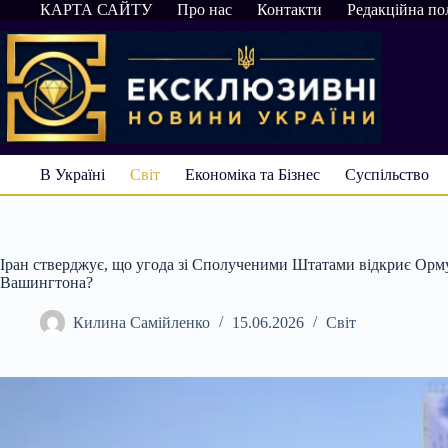
Перейти
КАРТА САЙТУ
Про нас
Контакти
Редакційна по
до
вмісту
В Україні
Світ
Економіка та Бізнес
Суспільство
Іран стверджує, що угода зі Сполученими Штатами відкриє Орму
Вашингтона?
Килина Самійленко
15.06.2026
Світ