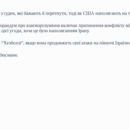
 з суден, які бажають її перетнути, тоді як США наполягають на т
рандум про взаєморозуміння включає припинення конфлікту між 
ієї угоди, хоча це було наполяганням Ірану.
о “Хезболлі”, якщо вона продовжить свої атаки на півночі Ізраїлю
ебюсманн.