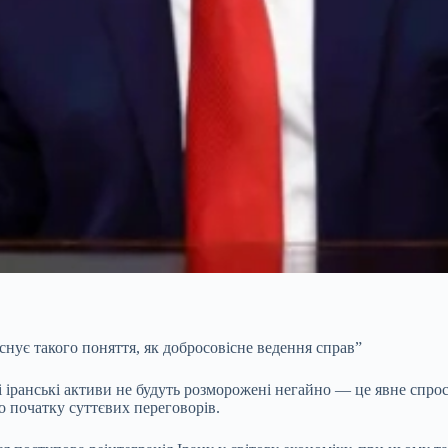
снує такого поняття, як добросовісне ведення справ”
 іранські активи не будуть розморожені негайно — це явне спрос
о початку суттєвих переговорів.