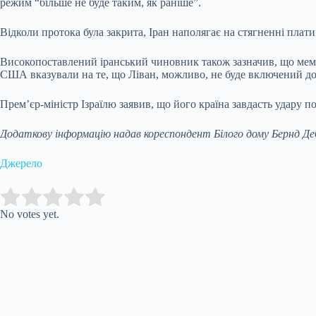
режим “більше не буде таким, як раніше”.
Відколи протока була закрита, Іран наполягає на стягненні плати
Високопоставлений іранський чиновник також зазначив, що мемо
США вказували на те, що Ліван, можливо, не буде включений до ц
Прем’єр-міністр Ізраїлю заявив, що його країна завдасть удару п
Додаткову інформацію надав кореспондент Білого дому Бернд Д
Джерело
Submit Rating
Rate this item:
No votes yet.