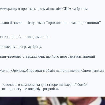
що меморандум про взаєморозуміння між США та Іраном
альної безпеки — існують як “прихильники, так і противники”
дистанційно”, — повідомив він.
чи ядерну програму Ірану.
і звинувачення, стверджуючи, що його програма має мирний
відкриття Ормузької протоки в обмін на припинення Сполученими
 — ключового компонента для створення ядерної бомби.
 цього процесу ще потребує розробки.