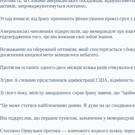
Натомість, за словами американських посадовців, відбуватиметьс
активів, запроваджуватимуться поетапно.
Угода вимагає від Ірану припинити фінансування проксі-груп у р
Американські чиновники підкреслили, що меморандум про взаємор
підтвердження того, що він виконав свої зобов’язання.
Незважаючи на обережний оптимізм, який спостерігається з бок
досягнення кінцевої мети залишилося небагато.
Протягом останніх одного-двох місяців кілька разів очікувалося у
Згідно зі словами представників адміністрації США, відмінність 
Зі свого боку, міністр закордонних справ Ірану заявив, що “щой
“Це може статися найближчими днями. Я дуже на це сподіваюся”,
Він підкреслив, що першим пунктом, зазначеним у меморандумі 
Стосовно Ормузької протоки — ключового водного шляху, через я