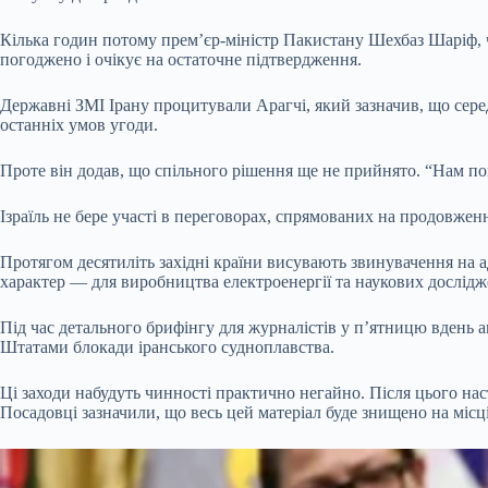
Кілька годин потому прем’єр-міністр Пакистану Шехбаз Шаріф,
погоджено і очікує на остаточне підтвердження.
Державні ЗМІ Ірану процитували Арагчі, який зазначив, що сер
останніх умов угоди.
Проте він додав, що спільного рішення ще не прийнято. “Нам пок
Ізраїль не бере участі в переговорах, спрямованих на продовже
Протягом десятиліть західні країни висувають звинувачення на 
характер — для виробництва електроенергії та наукових дослідж
Під час детального брифінгу для журналістів у п’ятницю вдень 
Штатами блокади іранського судноплавства.
Ці заходи набудуть чинності практично негайно. Після цього на
Посадовці зазначили, що весь цей матеріал буде знищено на місц