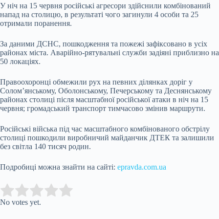
У ніч на 15 червня російські агресори здійснили комбінований
напад на столицю, в результаті чого загинули 4 особи та 25
отримали поранення.
За даними ДСНС, пошкодження та пожежі зафіксовано в усіх
районах міста. Аварійно-рятувальні служби задіяні приблизно на
50 локаціях.
Правоохоронці обмежили рух на певних ділянках доріг у
Солом’янському, Оболонському, Печерському та Деснянському
районах столиці після масштабної російської атаки в ніч на 15
червня; громадський транспорт тимчасово змінив маршрути.
Російські війська під час масштабного комбінованого обстрілу
столиці пошкодили виробничий майданчик ДТЕК та залишили
без світла 140 тисяч родин.
Подробиці можна знайти на сайті:
epravda.com.ua
Submit Rating
Rate this item:
No votes yet.