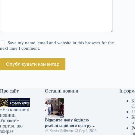
Save my name, email and website in this browser for the
next time I comment.
Опублікувати коментар
Про сайт
Останні новини
Інформ
К
С
«Ексклюзивні
П
новини
К
Відкрито нову будівлю
України» —
и
реабілітаційного центру
портал, що
Р
Unbroken у Львові
Ксенія Бойченко
Сер 6, 2026
збирає
й