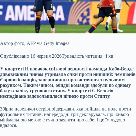
Автор фото,
AFP via Getty Images
Опубліковано
16 червня 2026
Тривалість читання: 4 хв
У квартеті H новачок світової першості команда Кабо-Верде
дивовижним чином утримала
очки проти нинішніх чемпіонів
Європи іспанців, завершивши протистояння з нульовим
рахунком. Таким чином, обидві команди здобули по одному
балу в заліку групового етапу. У квартеті G Бельгія
несподівано задовольнилася нічиєю проти Єгипту.
Збірна невеликої острівної держави, яка вийшла на поле проти
футбольних титанів, напередодні гри декларувала, що їхньою
мінімальною метою є гучно заявити про себе. І це їм чудово
вдалося.