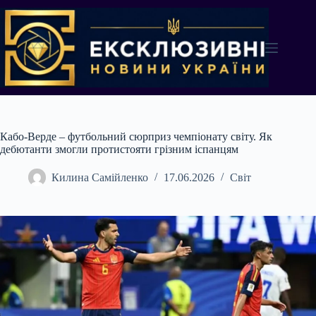
Перейти
до
вмісту
Кабо-Верде – футбольний сюрприз чемпіонату світу. Як
дебютанти змогли протистояти грізним іспанцям
Килина Самійленко
17.06.2026
Світ