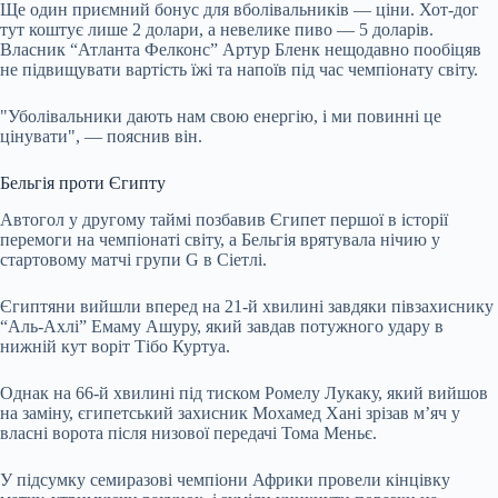
Ще один приємний бонус для вболівальників — ціни. Хот-дог
тут коштує лише 2 долари, а невелике пиво — 5 доларів.
Власник “Атланта Фелконс” Артур Бленк нещодавно пообіцяв
не підвищувати вартість їжі та напоїв під час чемпіонату світу.
"Уболівальники дають нам свою енергію, і ми повинні це
цінувати", — пояснив він.
Бельгія проти Єгипту
Автогол у другому таймі позбавив Єгипет першої в історії
перемоги на чемпіонаті світу, а Бельгія врятувала нічию у
стартовому матчі групи G в Сіетлі.
Єгиптяни вийшли вперед на 21-й хвилині завдяки півзахиснику
“Аль-Ахлі” Емаму Ашуру, який завдав потужного удару в
нижній кут воріт Тібо Куртуа.
Однак на 66-й хвилині під тиском Ромелу Лукаку, який вийшов
на заміну, єгипетський захисник Мохамед Хані зрізав м’яч у
власні ворота після низової передачі Тома Меньє.
У підсумку семиразові чемпіони Африки провели кінцівку