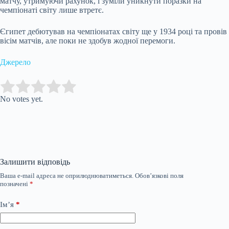
матчу, утримуючи рахунок, і зуміли уникнути поразки на
чемпіонаті світу лише втретє.
Єгипет дебютував на чемпіонатах світу ще у 1934 році та провів
вісім матчів, але поки не здобув жодної перемоги.
Джерело
Submit Rating
Rate this item:
No votes yet.
Залишити відповідь
Ваша e-mail адреса не оприлюднюватиметься.
Обов’язкові поля
позначені
*
Ім’я
*