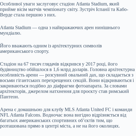
Особливої уваги заслуговує стадіон Atlanta Stadium, який
прийме вісім матчів чемпіонату світу. Зустріч Іспанії та Кабо-
Верде стала першою з них.
Atlanta Stadium — одна з найвражаючих арен нинішнього
мундіалю.
Його вважають одним із архітектурних символів
американського спорту.
Стадіон на 67 тисяч глядачів відкрився у 2017 році, його
будівництво обійшлося в 1,6 млрд доларів. Головна архітектурна
особливість арени — розсувний овальний дах, що складається з
восьми гігантських перехрещених секцій. Вони відкриваються і
закриваються подібно до діафрагми фотоапарата. За словами
архітекторів, джерелом натхнення для проєкту став римський
Пантеон.
Арена є домашньою для клубу MLS Atlanta United FC і команди
NFL Atlanta Falcons. Водночас вона вигідно відрізняється від
багатьох американських спортивних об’єктів тим, що
розташована прямо в центрі міста, а не на його околицях.