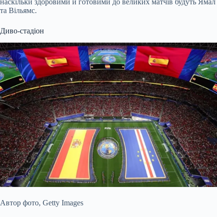
наскільки здоровими й готовими до великих матчів будуть Ямал
та Вільямс.
Диво-стадіон
Автор фото,
Getty Images