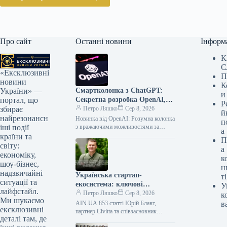
Про сайт
Останні новини
Інформ
К
С
«Ексклюзивні
П
новини
К
Смартколонка з ChatGPT:
України» —
и
Секретна розробка OpenAI,
портал, що
Р
що змінить усе
Петро Ляшко
Сер 8, 2026
збирає
й
найрезонансн
Новинка від OpenAI: Розумна колонка
п
з вражаючими можливостями за
іші події
а
орієнтовною ціною $300-400
країни та
П
Готуйтеся до майбутнього! OpenAI
світу:
а
планує випустити портативну
економіку,
к
розумну…
шоу-бізнес,
н
надзвичайні
Українська стартап-
ті
ситуації та
екосистема: ключові
У
лайфстайл.
висновки дослідження Civitta
Петро Ляшко
Сер 8, 2026
к
Ми шукаємо
та Мінцифри
AIN.UA 853 статті Юрій Блавт,
в
ексклюзивні
партнер Civitta та співзасновник
деталі там, де
Challenger Accelerator, у своїй колонці