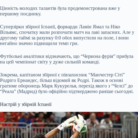
Цінність молодих талантів була продемонстрована вже у
першому поєдинку.
Суперзірки збірної Іспанії, форварди Ламін Ямал та Ніко
Вільямс, спочатку мали розпочати матч на лаві запасних. Але у
другому таймі за рахунку 0:0 обох випустили на поле, і вони
негайно значно підвищили темп гри.
Футбольні аналітики відзначають, що “Червона фурія” прибула
на цей чемпіонат світу у дуже сильній команді.
Зокрема, капітаном збірної є півзахисник “Манчестер Сіті”
Родріго Ернандес, більш відомий як Родрі. Також в основі
гратиме оборонець Марк Кукурелья, перехід якого з “Челсі” до
“Реала” (Мадрид) було офіційно підтверджено раніше сьогодні.
Настрій у збірній Іспанії