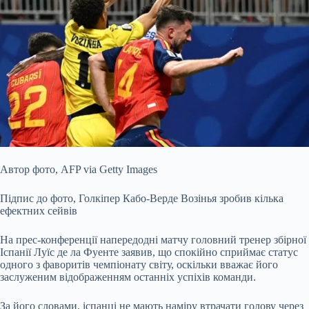
Автор фото,
AFP via Getty Images
Підпис до фото,
Голкіпер Кабо-Верде Возінья зробив кілька
ефектних сейвів
На прес-конференції напередодні матчу головний тренер збірної
Іспанії Луїс де ла Фуенте заявив, що спокійно сприймає статус
одного з фаворитів чемпіонату світу, оскільки вважає його
заслуженим відображенням останніх успіхів команди.
За його словами, іспанці не мають наміру втрачати голову через