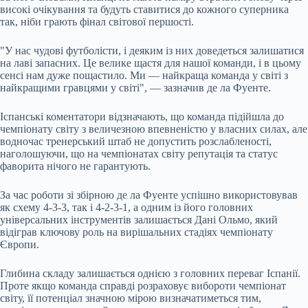
високі очікування та будуть ставитися до кожного суперника
так, ніби грають фінал світової першості.
"У нас чудові футболісти, і деяким із них доведеться залишатися
на лаві запасних. Це велике щастя для нашої команди, і в цьому
сенсі нам дуже пощастило. Ми — найкраща команда у світі з
найкращими гравцями у світі", — зазначив де ла Фуенте.
Іспанські коментатори відзначають, що команда підійшла до
чемпіонату світу з величезною впевненістю у власних силах, але
водночас тренерський штаб не допустить розслабленості,
наголошуючи, що на чемпіонатах світу репутація та статус
фаворита нічого не гарантують.
За час роботи зі збірною де ла Фуенте успішно використовував
як схему 4-3-3, так і 4-2-3-1, а одним із його головних
універсальних інструментів залишається Дані Ольмо, який
відіграв ключову роль на вирішальних стадіях чемпіонату
Європи.
Глибина складу залишається однією з головних переваг Іспанії.
Проте якщо команда справді розраховує вибороти чемпіонат
світу, її потенціал значною мірою визначатиметься тим,