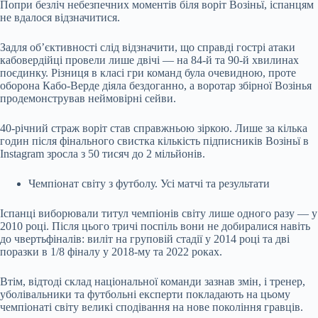
Попри безліч небезпечних моментів біля воріт Возіньї, іспанцям
не вдалося відзначитися.
Задля об’єктивності слід відзначити, що справді гострі атаки
кабовердійці провели лише двічі — на 84-й та 90-й хвилинах
поєдинку. Різниця в класі гри команд була очевидною, проте
оборона Кабо-Верде діяла бездоганно, а воротар збірної Возінья
продемонстрував неймовірні сейви.
40-річний страж воріт став справжньою зіркою. Лише за кілька
годин після фінального свистка кількість підписників Возіньї в
Instagram зросла з 50 тисяч до 2 мільйонів.
Чемпіонат світу з футболу. Усі матчі та результати
Іспанці виборювали титул чемпіонів світу лише одного разу — у
2010 році. Після цього тричі поспіль вони не добиралися навіть
до чвертьфіналів: виліт на груповій стадії у 2014 році та дві
поразки в 1/8 фіналу у 2018-му та 2022 роках.
Втім, відтоді склад національної команди зазнав змін, і тренер,
уболівальники та футбольні експерти покладають на цьому
чемпіонаті світу великі сподівання на нове покоління гравців.