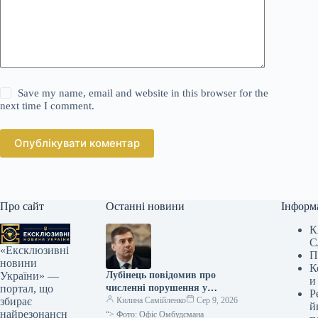
Save my name, email and website in this browser for the
next time I comment.
Опублікувати коментар
Про сайт
Останні новини
Інформ
К
С
«Ексклюзивні
П
новини
К
Лубінець повідомив про
України» —
и
численні порушення у
портал, що
Р
Берегівському військкоматі
Килина Самійленко
Сер 9, 2026
збирає
й
найрезонансн
“> Фото: Офіс Омбудсмана