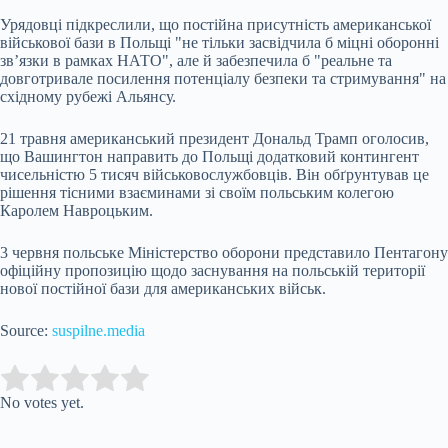
Урядовці підкреслили, що постійна присутність американської
військової бази в Польщі "не тільки засвідчила б міцні оборонні
зв’язки в рамках НАТО", але й забезпечила б "реальне та
довготривале посилення потенціалу безпеки та стримування" на
східному рубежі Альянсу.
21 травня американський президент Дональд Трамп оголосив,
що Вашингтон направить до Польщі додатковий контингент
чисельністю 5 тисяч військовослужбовців. Він обґрунтував це
рішення тісними взаєминами зі своїм польським колегою
Каролем Навроцьким.
3 червня польське Міністерство оборони представило Пентагону
офіційну пропозицію щодо заснування на польській території
нової постійної бази для американських військ.
Source:
suspilne.media
Submit Rating
Rate this item:
No votes yet.