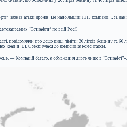
чно сказати, що обмеження у 20 літрів бензину та 40 літрів дизе
і”, зазнав атаки дронів. Це найбільший НПЗ компанії, і, за дан
автозаправках “Татнафти” по всій Росії.
асті, повідомляли про дещо вищі ліміти: 30 літрів бензину та 60 
нах країни. BBC звернулася до компанії за коментарем.
ець. — Компаній багато, а обмеження діють лише в “Татнафті”»