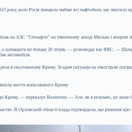
022 року, коли Росія знищила майже всі нафтобази, що змусило к
приїхав на АЗС “Татнафти” на північному заході Москви і вперше
а заливають не більше 20 літрів, — розповідає він BBC. — Щопра
бак автомобіля.
риза в окупованому Криму. Згодом ситуація на півострові погірш
змінила життя анексованого Криму
 до Криму, — переказує Валентин. — Але, як я розумію, це лише
астях. В Орловській області влада підтвердила, що рішення про 