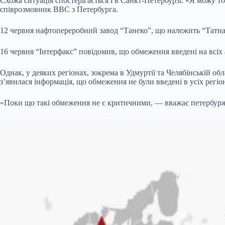
Схожа ситуація спостерігається і в Санкт-Петербурзі. «Я можу то
співрозмовник BBC з Петербурга.
12 червня нафтопереробний завод “Танеко”, що належить “Татнафт
16 червня “Інтерфакс” повідомив, що обмеження введені на всіх 
Однак, у деяких регіонах, зокрема в Удмуртії та Челябінській обл
з’явилася інформація, що обмеження не були введені в усіх регіо
«Поки що такі обмеження не є критичними, — вважає петербурж