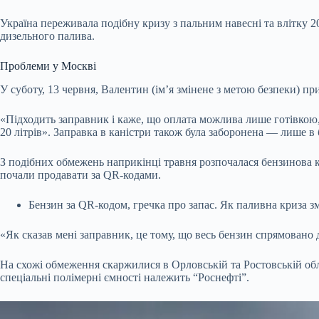
Україна переживала подібну кризу з пальним навесні та влітку 2
дизельного палива.
Проблеми у Москві
У суботу, 13 червня, Валентин (ім’я змінене з метою безпеки) 
«Підходить заправник і каже, що оплата можлива лише готівкою, 
20 літрів». Заправка в каністри також була заборонена — лише в 
З подібних обмежень наприкінці травня розпочалася бензинова к
почали продавати за QR-кодами.
Бензин за QR-кодом, гречка про запас. Як паливна криза 
«Як сказав мені заправник, це тому, що весь бензин спрямовано
На схожі обмеження скаржилися в Орловській та Ростовській обл
спеціальні полімерні ємності належить “Роснефті”.