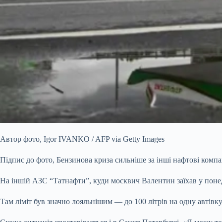
Автор фото,
Igor IVANKO / AFP via Getty Images
Підпис до фото,
Бензинова криза сильніше за інші нафтові компа
На іншій АЗС “Татнафти”, куди москвич Валентин заїхав у понеді
Там ліміт був значно лояльнішим — до 100 літрів на одну автівку