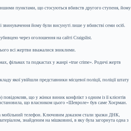
а іншими пунктами, що стосуються вбивств другого ступеня, йому
і звинувачення йому були висунуті лише у вбивстві семи осіб.
 убивцею через оголошення на сайті Craigslist.
цього всі жертви вважалися зниклими.
ах, фільмах та подкастах у жанрі «true crime». Родичі жертв
ладу якої увійшли представники місцевої поліції, поліції штату
 повідомляв, що у жінки виник конфлікт з одним із її клієнтів
я встановила, що власником цього «Шевроле» був саме Хоєрман.
в за мобільний телефон. Ключовим доказом стали зразки ДНК,
матеріалом, знайденим на мішковині, в яку була загорнута одна з