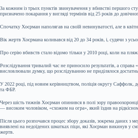
За кожним із трьох пунктів звинувачення у вбивстві першого ст
призначено покарання у вигляді термінів від 25 років до довічног
Спочатку Хоєрман наполягав на своїй невинуватості, але в квітн
Вік жертв Хоєрмана коливався від 20 до 34 років, і, судячи з усь
Про серію вбивств стало відомо тільки у 2010 році, коли на пля
Розслідування тривалий час не приносило результатів, а справа 
висловлювали думку, що розслідуванню не приділялося достатнь
У 2022 році, під новим керівництвом, поліція округу Саффолк, д
та ФБР.
Через шість тижнів Хоєрман опинився в полі зору правоохоронців.
— високим чоловіком, «схожим на огра», який їздив на рідкісно
Після цього розпочався процес збору доказів, зокрема даних з м
виявлені на недоїдених шматках піци, які Хоєрман викинув у сміт
жертв.