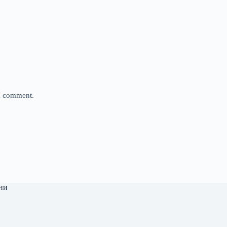
 I comment.
ни