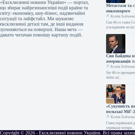
«Ексклюзивні новини України» — портал,
Метастази та 
що збирає найрезонансніші події країни та
онкохворого
світу: економіку, шоу-бізнес, надзвичайні
Ксенія Бойченк
ситуації та лайфстайл. Ми шукаємо
Син 46-го глави С
ексклюзивні деталі там, де інші видання
ускладнення на кі
зупиняються на поверхні. Наша мета —
давати читачам повнішу картину подій.
Син Байдена в
американців т
Ксенія Бойченк
Sin 46-го президент
dobio od…
«Сукупність в
польські МіГ-
Ксенія Бойченк
Глава української 
отримала чотири
Copyright © 2026 - Ексклюзивні новини України. Всі права захи