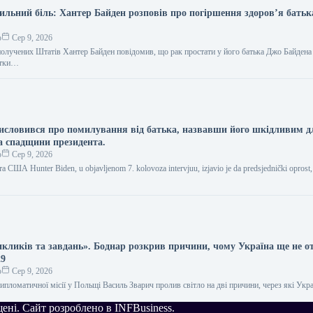
сильний біль: Хантер Байден розповів про погіршення здоров’я батьк
о
Сер 9, 2026
получених Штатів Хантер Байден повідомив, що рак простати у його батька Джо Байдена
стки…
исловився про помилування від батька, назвавши його шкідливим д
а спадщини президента.
о
Сер 9, 2026
а США Hunter Biden, u objavljenom 7. kolovoza intervjuu, izjavio je da predsjednički oprost, 
икликів та завдань». Боднар розкрив причини, чому Україна ще не 
29
о
Сер 9, 2026
дипломатичної місії у Польщі Василь Зварич пролив світло на дві причини, через які Укра
…
щені. Сайт розроблено в INFBusiness.