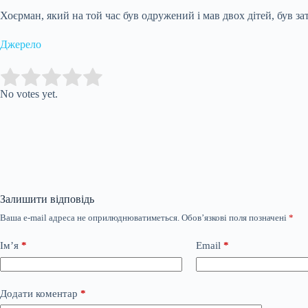
Хоєрман, який на той час був одружений і мав двох дітей, був з
Джерело
Submit Rating
Rate this item:
No votes yet.
Залишити відповідь
Ваша e-mail адреса не оприлюднюватиметься.
Обов’язкові поля позначені
*
Ім’я
*
Email
*
Додати коментар
*