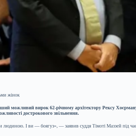
ьми жінок
ший можливий вирок 62-річному архітектору Рексу Хоєрману, 
ожливості дострокового звільнення.
и людиною. І ви — боягуз», — заявив суддя Тімоті Маззей під ча