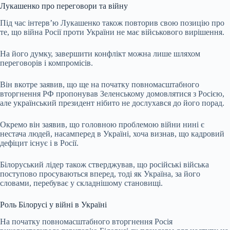
Лукашенко про переговори та війну
Під час інтерв’ю Лукашенко також повторив свою позицію про
те, що війна Росії проти України не має військового вирішення.
На його думку, завершити конфлікт можна лише шляхом
переговорів і компромісів.
Він вкотре заявив, що ще на початку повномасштабного
вторгнення РФ пропонував Зеленському домовлятися з Росією,
але український президент нібито не дослухався до його порад.
Окремо він заявив, що головною проблемою війни нині є
нестача людей, насамперед в Україні, хоча визнав, що кадровий
дефіцит існує і в Росії.
Білоруський лідер також стверджував, що російські війська
поступово просуваються вперед, тоді як Україна, за його
словами, перебуває у складнішому становищі.
Роль Білорусі у війні в Україні
На початку повномасштабного вторгнення Росія