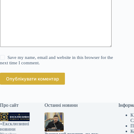
Save my name, email and website in this browser for the
next time I comment.
Опублікувати коментар
Про сайт
Останні новини
Інформ
К
С
«Ексклюзивні
П
новини
К