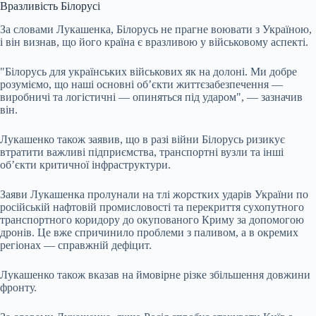
Вразливість Білорусі
За словами Лукашенка, Білорусь не прагне воювати з Україною,
і він визнав, що його країна є вразливою у військовому аспекті.
"Білорусь для українських військових як на долоні. Ми добре
розуміємо, що наші основні об’єкти життєзабезпечення —
виробничі та логістичні — опиняться під ударом", — зазначив
він.
Лукашенко також заявив, що в разі війни Білорусь ризикує
втратити важливі підприємства, транспортні вузли та інші
об’єкти критичної інфраструктури.
Заяви Лукашенка пролунали на тлі жорстких ударів України по
російській нафтовій промисловості та перекриття сухопутного
транспортного коридору до окупованого Криму за допомогою
дронів. Це вже спричинило проблеми з паливом, а в окремих
регіонах — справжній дефіцит.
Лукашенко також вказав на ймовірне різке збільшення довжини
фронту.