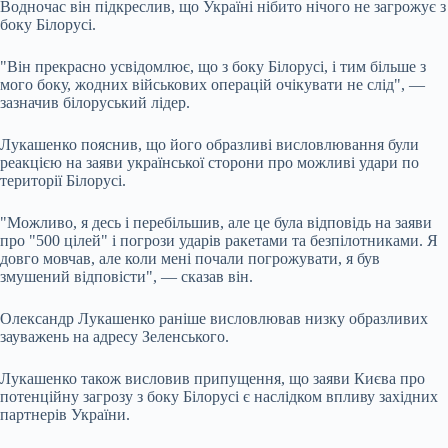
Водночас він підкреслив, що Україні нібито нічого не загрожує з
боку Білорусі.
"Він прекрасно усвідомлює, що з боку Білорусі, і тим більше з
мого боку, жодних військових операцій очікувати не слід", —
зазначив білоруський лідер.
Лукашенко пояснив, що його образливі висловлювання були
реакцією на заяви української сторони про можливі удари по
території Білорусі.
"Можливо, я десь і перебільшив, але це була відповідь на заяви
про "500 цілей" і погрози ударів ракетами та безпілотниками. Я
довго мовчав, але коли мені почали погрожувати, я був
змушений відповісти", — сказав він.
Олександр Лукашенко раніше висловлював низку образливих
зауважень на адресу Зеленського.
Лукашенко також висловив припущення, що заяви Києва про
потенційну загрозу з боку Білорусі є наслідком впливу західних
партнерів України.