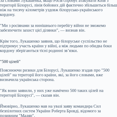
За словами Лукашенка, якщо Росія спробує атакувати Київ з
території Білорусі, лінія бойових дій фактично збільшиться більш
ніж на тисячу кілометрів уздовж білорусько-українського
кордону.
"Ми з росіянами за нинішнього перебігу війни не зможемо
забезпечити захист цієї ділянки", — визнав він.
Крім того, Лукашенко заявив, що білоруське суспільство не
підтримує участь країни у війні, а між людьми по обидва боки
кордону зберігаються тісні родинні зв’язки.
"500 цілей"
Пояснюючи ризики для Білорусі, Лукашенко згадав про "500
цілей" на території його країни, які, за його словами, вже
визначила українська сторона.
"Як вони заявили, у них уже намічено 500 таких цілей на
території Білорусі", — сказав він.
Ймовірно, Лукашенко мав на увазі заяву командира Сил
безпілотних систем України Роберта Бровді, відомого за
позивним "Мадяр".