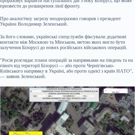
прораховує варіанти наступальних дій з боку Білорусі, що може
призвести до розширення лінії фронту.
Про аналогічну загрозу неодноразово говорив і президент
України Володимир Зеленський.
За його словами, українські спецслужби фіксували додаткові
контакти між Москвою та Мінськом, метою яких могло бути
залучення Білорусі до нових російських військових операцій.
"Росія розглядає плани операцій за напрямками на південь та на
північ від території Білорусі — або проти Чернігівсько-
Київського напрямку в Україні, або проти однієї з країн НАТО",
— заявив Зеленський.