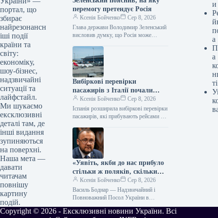
Зеленський пояснив, на яку
України» —
и
перемогу претендує Росія
портал, що
Р
Ксенія Бойченко
Сер 8, 2026
збирає
й
найрезонансн
Глава держави Володимир Зеленський
п
висловив думку, що Росія може
іші події
а
активізувати ракетний та кібертиск на
країни та
П
Україну, а також припустив, що
світу:
а
Володимир…
економіку,
к
шоу-бізнес,
н
надзвичайні
Вибіркові перевірки
ті
ситуації та
пасажирів з Італії почали
У
лайфстайл.
здійснювати в семи
Ксенія Бойченко
Сер 8, 2026
к
Ми шукаємо
аеропортах Іспанії.
Іспанія розширила вибіркові перевірки
в
ексклюзивні
пасажирів, які прибувають рейсами з
деталі там, де
Італії, до семи аеропортів. Тимчасовий
інші видання
контроль діятиме до 7 вересня,
однак…
зупиняються
на поверхні.
Наша мета —
«Уявіть, якби до нас прибуло
давати
стільки ж поляків, скільки
читачам
українців до Польщі» —
Ксенія Бойченко
Сер 8, 2026
повнішу
бесіда з послом України
Василь Боднар — Надзвичайний і
картину
Василем Боднаром
Повноважний Посол України в
подій.
Республіці Польща від 2024 року. До
Copyright © 2026 - Ексклюзивні новини України. Всі
цього виконував обов’язки посла