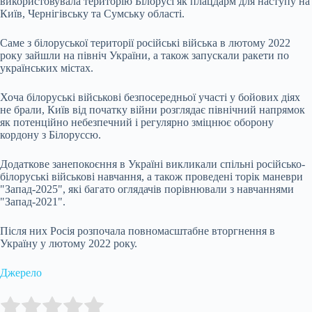
використовувала територію Білорусі як плацдарм для наступу на
Київ, Чернігівську та Сумську області.
Саме з білоруської території російські війська в лютому 2022
року зайшли на північ України, а також запускали ракети по
українських містах.
Хоча білоруські військові безпосередньої участі у бойових діях
не брали, Київ від початку війни розглядає північний напрямок
як потенційно небезпечний і регулярно зміцнює оборону
кордону з Білоруссю.
Додаткове занепокоєння в Україні викликали спільні російсько-
білоруські військові навчання, а також проведені торік маневри
"Запад-2025", які багато оглядачів порівнювали з навчаннями
"Запад-2021".
Після них Росія розпочала повномасштабне вторгнення в
Україну у лютому 2022 року.
Джерело
Submit Rating
Rate this item: