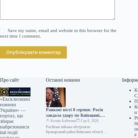
Save my name, email and website in this browser for the
next time I comment.
Опублікувати коментар
Про сайт
Останні новини
Інформ
К
С
«Ексклюзивні
П
новини
К
Ранкові вісті 8 серпня: Росія
України» —
и
завдала удару по Київщині,
портал, що
Р
Сенат США схвалив закон
Ксенія Бойченко
Сер 8, 2026
збирає
й
про санкції Грэма
найрезонансн
Російські війська обстріляли
п
Броварський район Київської області,
іші події
а
троє осіб загинули, включаючи
країни та