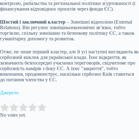
контролю, рибальства та регіональної політики згуртованості (і
фінансування відповідних проєктів через фонди ЄС).
Шостий і заключний кластер
– Зовнішні відносини (External
Relations). Він регулює зовнішньоекономічні зв’язки, тобто
торгівлю, спільну зовнішню та безпекову політику ЄС, а також
гуманітарну допомогу та розвиток.
Отже, не лише перший кластер, але й усі наступні виглядають як
серйозний виклик для української влади. Їхнє відкриття, як
зазначають безпосередні учасники переговорів, свідчитиме про
серйозність намірів з боку ЄС. А їхнє "закриття", тобто
виконання, продемонструє, наскільки серйозно Київ ставиться
до питання членства у ЄС.
Джерело
Submit Rating
Rate this item:
No votes yet.