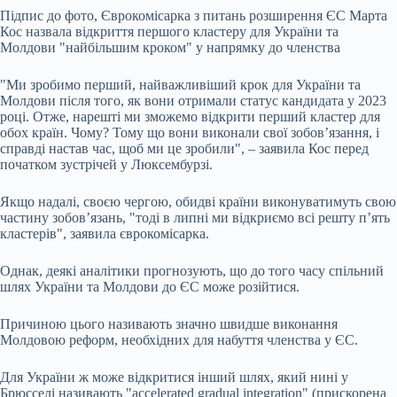
Підпис до фото,
Єврокомісарка з питань розширення ЄС Марта
Кос назвала відкриття першого кластеру для України та
Молдови "найбільшим кроком" у напрямку до членства
"Ми зробимо перший, найважливіший крок для України та
Молдови після того, як вони отримали статус кандидата у 2023
році. Отже, нарешті ми зможемо відкрити перший кластер для
обох країн. Чому? Тому що вони виконали свої зобов’язання, і
справді настав час, щоб ми це зробили", – заявила Кос перед
початком зустрічей у Люксембурзі.
Якщо надалі, своєю чергою, обидві країни виконуватимуть свою
частину зобов’язань, "тоді в липні ми відкриємо всі решту п’ять
кластерів", заявила єврокомісарка.
Однак, деякі аналітики прогнозують, що до того часу спільний
шлях України та Молдови до ЄС може розійтися.
Причиною цього називають значно швидше виконання
Молдовою реформ, необхідних для набуття членства у ЄС.
Для України ж може відкритися інший шлях, який нині у
Брюсселі називають "accelerated gradual integration" (прискорена