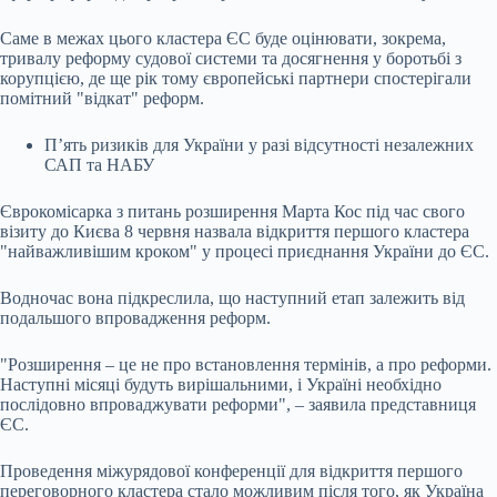
Саме в межах цього кластера ЄС буде оцінювати, зокрема,
тривалу реформу судової системи та досягнення у боротьбі з
корупцією, де ще рік тому європейські партнери спостерігали
помітний "відкат" реформ.
П’ять ризиків для України у разі відсутності незалежних
САП та НАБУ
Єврокомісарка з питань розширення Марта Кос під час свого
візиту до Києва 8 червня назвала відкриття першого кластера
"найважливішим кроком" у процесі приєднання України до ЄС.
Водночас вона підкреслила, що наступний етап залежить від
подальшого впровадження реформ.
"Розширення – це не про встановлення термінів, а про реформи.
Наступні місяці будуть вирішальними, і Україні необхідно
послідовно впроваджувати реформи", – заявила представниця
ЄС.
Проведення міжурядової конференції для відкриття першого
переговорного кластера стало можливим після того, як Україна