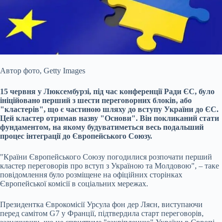
Автор фото,
Getty Images
15 червня у Люксембурзі, під час конференції Ради ЄС, було
ініційовано перший з шести переговорних блоків, або
"кластерів", що є
частиною шляху до вступу України до ЄС.
Цей кластер отримав назву "Основи". Він покликаний стати
фундаментом, на якому будуватиметься весь подальший
процес інтеграції до Європейського Союзу.
"Країни Європейського Союзу погодилися розпочати перший
кластер переговорів про вступ з Україною та Молдовою", – таке
повідомлення було розміщене на офіційних сторінках
Європейської комісії в соціальних мережах.
Президентка Єврокомісії Урсула фон дер Ляєн, виступаючи
перед самітом G7 у Франції, підтвердила старт переговорів,