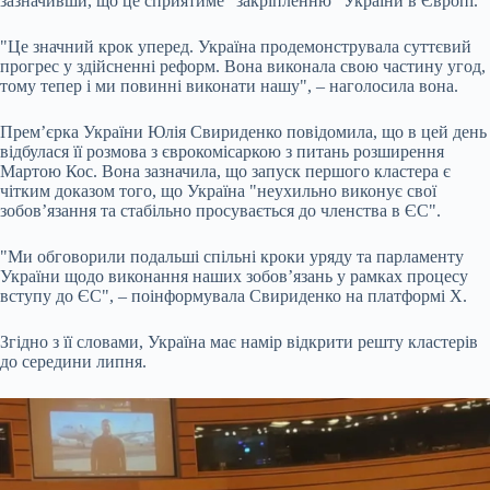
зазначивши, що це сприятиме "закріпленню" України в Європі.
"Це значний крок уперед. Україна продемонструвала суттєвий
прогрес у здійсненні реформ. Вона виконала свою частину угод,
тому тепер і ми повинні виконати нашу", – наголосила вона.
Прем’єрка України Юлія Свириденко повідомила, що в цей день
відбулася її розмова з єврокомісаркою з питань розширення
Мартою Кос. Вона зазначила, що запуск першого кластера є
чітким доказом того, що Україна "неухильно виконує свої
зобов’язання та стабільно просувається до членства в ЄС".
"Ми обговорили подальші спільні кроки уряду та парламенту
України щодо виконання наших зобов’язань у рамках процесу
вступу до ЄС", – поінформувала Свириденко на платформі Х.
Згідно з її словами, Україна має намір відкрити решту кластерів
до середини липня.