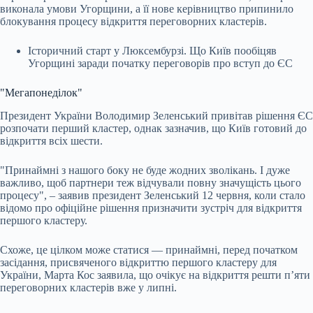
виконала умови Угорщини, а її нове керівництво припинило
блокування процесу відкриття переговорних кластерів.
Історичний старт у Люксембурзі. Що Київ пообіцяв
Угорщині заради початку переговорів про вступ до ЄС
"Мегапонеділок"
Президент України Володимир Зеленський привітав рішення ЄС
розпочати перший кластер, однак зазначив, що Київ готовий до
відкриття всіх шести.
"Принаймні з нашого боку не буде жодних зволікань. І дуже
важливо, щоб партнери теж відчували повну значущість цього
процесу", – заявив президент Зеленський 12 червня, коли стало
відомо про офіційне рішення призначити зустріч для відкриття
першого кластеру.
Схоже, це цілком може статися — принаймні, перед початком
засідання, присвяченого відкриттю першого кластеру для
України, Марта Кос заявила, що очікує на відкриття решти п’яти
переговорних кластерів вже у липні.