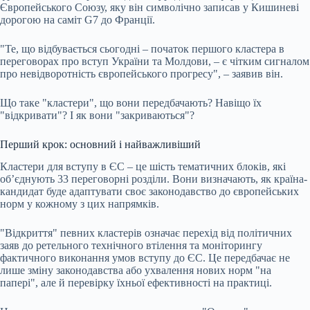
Європейського Союзу, яку він символічно записав у Кишиневі
дорогою на саміт G7 до Франції.
"Те, що відбувається сьогодні – початок першого кластера в
переговорах про вступ України та Молдови, – є чітким сигналом
про невідворотність європейського прогресу", – заявив він.
Що таке "кластери", що вони передбачають? Навіщо їх
"відкривати"? І як вони "закриваються"?
Перший крок: основний і найважливіший
Кластери для вступу в ЄС – це шість тематичних блоків, які
об’єднують 33 переговорні розділи. Вони визначають, як країна-
кандидат буде адаптувати своє законодавство до європейських
норм у кожному з цих напрямків.
"Відкриття" певних кластерів означає перехід від політичних
заяв до ретельного технічного втілення та моніторингу
фактичного виконання умов вступу до ЄС. Це передбачає не
лише зміну законодавства або ухвалення нових норм "на
папері", але й перевірку їхньої ефективності на практиці.