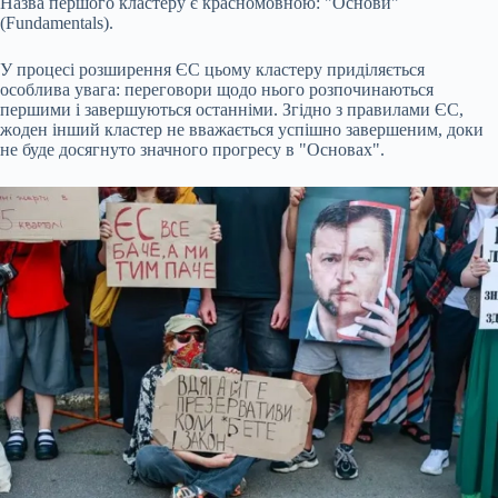
Назва першого кластеру є красномовною: "Основи"
(Fundamentals).
У процесі розширення ЄС цьому кластеру приділяється
особлива увага: переговори щодо нього розпочинаються
першими і завершуються останніми. Згідно з правилами ЄС,
жоден інший кластер не вважається успішно завершеним, доки
не буде досягнуто значного прогресу в "Основах".