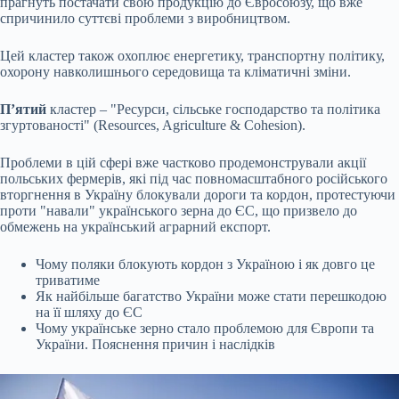
прагнуть постачати свою продукцію до Євросоюзу, що вже
спричинило суттєві проблеми з виробництвом.
Цей кластер також охоплює енергетику, транспортну політику,
охорону навколишнього середовища та кліматичні зміни.
П’ятий
кластер – "Ресурси, сільське господарство та політика
згуртованості" (Resources, Agriculture & Cohesion).
Проблеми в цій сфері вже частково продемонстрували акції
польських фермерів, які під час повномасштабного російського
вторгнення в Україну блокували дороги та кордон, протестуючи
проти "навали" українського зерна до ЄС, що призвело до
обмежень на український аграрний експорт.
Чому поляки блокують кордон з Україною і як довго це
триватиме
Як найбільше багатство України може стати перешкодою
на її шляху до ЄС
Чому українське зерно стало проблемою для Європи та
України. Пояснення причин і наслідків