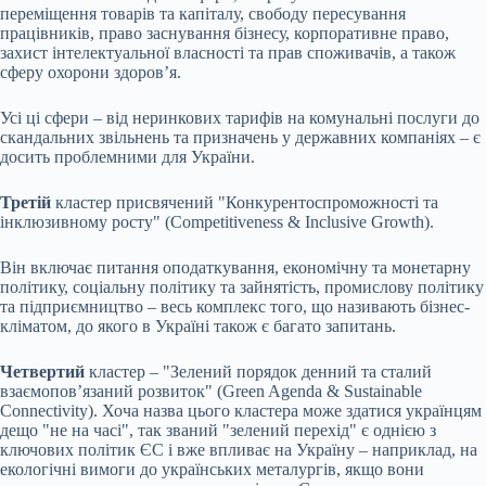
переміщення товарів та капіталу, свободу пересування
працівників, право заснування бізнесу, корпоративне право,
захист інтелектуальної власності та прав споживачів, а також
сферу охорони здоров’я.
Усі ці сфери – від неринкових тарифів на комунальні послуги до
скандальних звільнень та призначень у державних компаніях – є
досить проблемними для України.
Третій
кластер присвячений "Конкурентоспроможності та
інклюзивному росту" (Competitiveness & Inclusive Growth).
Він включає питання оподаткування, економічну та монетарну
політику, соціальну політику та зайнятість, промислову політику
та підприємництво – весь комплекс того, що називають бізнес-
кліматом, до якого в Україні також є багато запитань.
Четвертий
кластер – "Зелений порядок денний та сталий
взаємопов’язаний розвиток" (Green Agenda & Sustainable
Connectivity). Хоча назва цього кластера може здатися українцям
дещо "не на часі", так званий "зелений перехід" є однією з
ключових політик ЄС і вже впливає на Україну – наприклад, на
екологічні вимоги до українських металургів, якщо вони