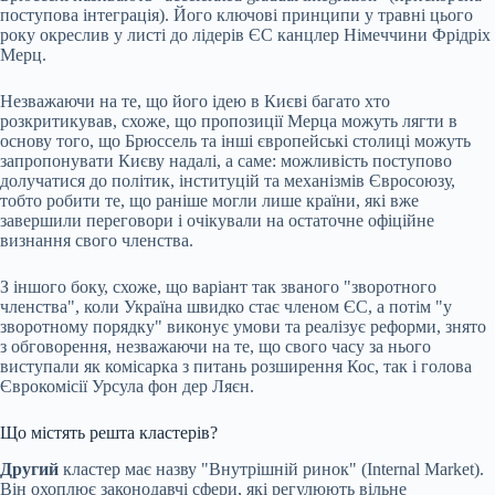
поступова інтеграція). Його ключові принципи у травні цього
року окреслив у листі до лідерів ЄС канцлер Німеччини Фрідріх
Мерц.
Незважаючи на те, що його ідею в Києві багато хто
розкритикував, схоже, що пропозиції Мерца можуть лягти в
основу того, що Брюссель та інші європейські столиці можуть
запропонувати Києву надалі, а саме: можливість поступово
долучатися до політик, інституцій та механізмів Євросоюзу,
тобто робити те, що раніше могли лише країни, які вже
завершили переговори і очікували на остаточне офіційне
визнання свого членства.
З іншого боку, схоже, що варіант так званого "зворотного
членства", коли Україна швидко стає членом ЄС, а потім "у
зворотному порядку" виконує умови та реалізує реформи, знято
з обговорення, незважаючи на те, що свого часу за нього
виступали як комісарка з питань розширення Кос, так і голова
Єврокомісії Урсула фон дер Ляєн.
Що містять решта кластерів?
Другий
кластер має назву "Внутрішній ринок" (Internal Market).
Він охоплює законодавчі сфери, які регулюють вільне