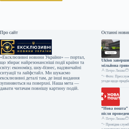
Про сайт
Останні нови
«Ексклюзивні новини України» — портал,
Uklon завершив
що збирає найрезонансніші події країни та
мільйона грив
світу: економіку, шоу-бізнес, надзвичайні
Петро Ляшко
ситуації та лайфстайл. Ми шукаємо
“> Фото: Пресслуж
ексклюзивні деталі там, де інші видання
угоди щодо придб
зупиняються на поверхні. Наша мета —
давати читачам повнішу картину подій.
“Нова пошта” 
після проведе
Петро Ляшко
“> Провідна служба