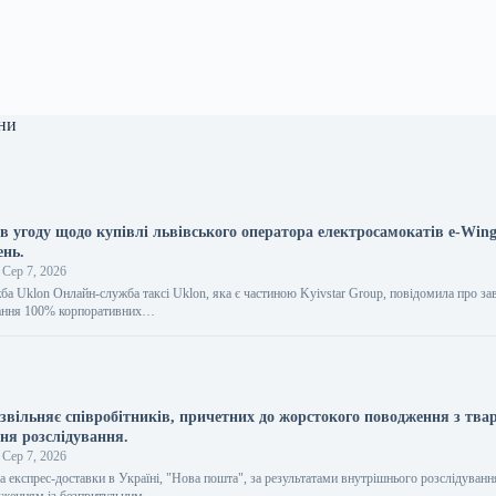
ни
 угоду щодо купівлі львівського оператора електросамокатів e-Wings
ень.
Сер 7, 2026
ба Uklon Онлайн-служба таксі Uklon, яка є частиною Kyivstar Group, повідомила про з
ання 100% корпоративних…
звільняє співробітників, причетних до жорстокого поводження з тва
ння розслідування.
Сер 7, 2026
 експрес-доставки в Україні, "Нова пошта", за результатами внутрішнього розслідуванн