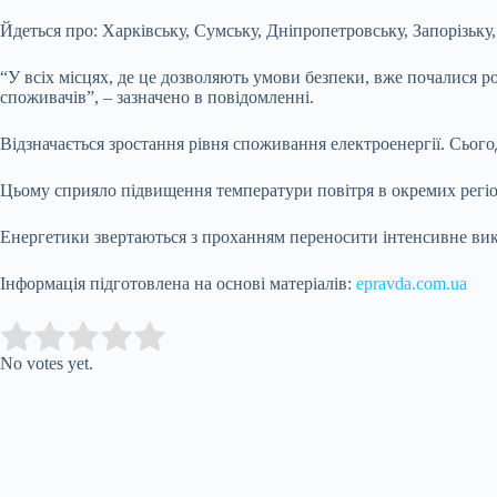
Йдеться про: Харківську, Сумську, Дніпропетровську, Запорізьку
“У всіх місцях, де це дозволяють умови безпеки, вже почалися
споживачів”, – зазначено в повідомленні.
Відзначається зростання рівня споживання електроенергії. Сього
Цьому сприяло підвищення температури повітря в окремих регіо
Енергетики звертаються з проханням переносити інтенсивне вико
Інформація підготовлена на основі матеріалів:
epravda.com.ua
Submit Rating
Rate this item:
No votes yet.