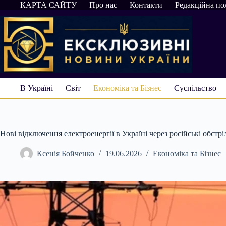
Перейти
КАРТА САЙТУ
Про нас
Контакти
Редакційна по
до
вмісту
В Україні
Світ
Економіка та Бізнес
Суспільство
Нові відключення електроенергії в Україні через російські обстрі
Ксенія Бойченко
19.06.2026
Економіка та Бізнес