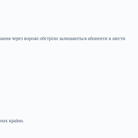
ання через ворожі обстріли залишаються абоненти в шести
онах країни.