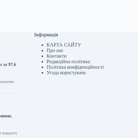
Інформація
КАРТА САЙТУ
Про нас
Контакти
Редакційна політика
 за 97,6
Політика конфіденційності
Угода користувача
авершення
риною,
я інциденту