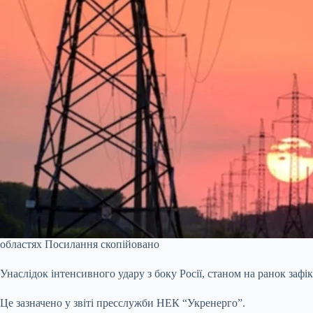
областях
Посилання скопійовано
Унаслідок інтенсивного удару з боку Росії, станом на ранок зафі
Це
зазначено
у звіті пресслужби НЕК “Укренерго”.