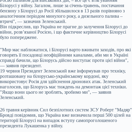
Росію паливом для військових дій, – все це є втягуванням
Білорусі у війну. Загалом, лише за січень-травень, постачання
бензину з Білорусі до Росії збільшилося в 13 разів порівняно з
аналогічним періодом минулого року, а дизельного палива –
втричі", — зазначив Зеленський.
Він підкреслив, що Україна не прагне до залучення Білорусі до
війни, розв’язаної Росією, і що фактичне керівництво Білорусі
було попереджене.
"Мир має наближатися, і Білорусі варто вживати заходів, про які
говорять її посадовці неофіційними каналами, аби ми в Україні
справді бачили, що Білорусь дійсно виступає проти цієї війни",
— заявив президент.
19 червня Президент Зеленський вже інформував про техніку,
розташовану на білорусько-українському кордоні, яку
використовує Росія для здійснення дронових атак. Зеленський
наголосив, що Білорусь має тиждень на демонтаж цієї техніки.
"Якщо вони цього не зроблять, зробимо ми", — заявив
Зеленський.
26 травня керівник Сил безпілотних систем ЗСУ Роберт "Мадяр"
Бровді повідомив, що Україна вже визначила перші 500 цілей на
території Білорусі на випадок вступу самопроголошеного
президента Лукашенка у війну.