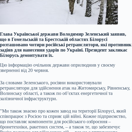
Глава Української держави Володимир Зеленський заявив,
що в Гомельській та Брестській областях Білорусі
розташовано чотири російські ретранслятори, які противник
задіяв для нанесення ударів по Україні. Президент закликає
Білорусь демонтувати їх.
Цю інформацію очільник держави оприлюднив у своєму
зверненні від 20 червня.
За словами Зеленського, росіяни використовували
ретранслятори для здійснення атак на Житомирську, Рівненську,
Волинську області, а також по об’єктах енергетичної та
залізничної інфраструктури.
"Ми також знаємо про кожен завод на території Білорусі, який
співпрацює з Росією та сприяє цій війні. Кожне підприємство,
що поставляє компоненти для російського озброєння –
бронетехніки, ракетних систем, – а також те, що забезпечує