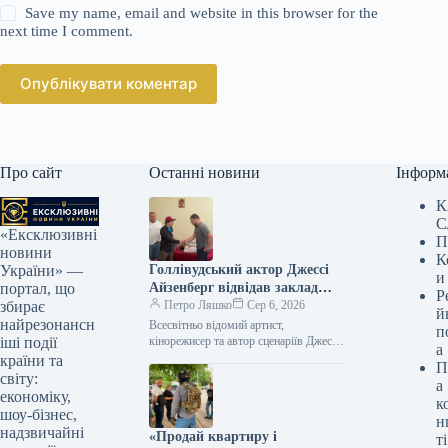
Save my name, email and website in this browser for the
next time I comment.
Опублікувати коментар
Про сайт
Останні новини
Інформ
К
С
«Ексклюзивні
П
новини
К
Голлівудський актор Джессі
України» —
и
Айзенберг відвідав заклад
портал, що
Р
оздоровлення Державної
Петро Ляшко
Сер 6, 2026
збирає
й
прикордонної служби
найрезонансн
Всесвітньо відомий артист,
п
кінорежисер та автор сценаріїв Джессі
іші події
а
Айзенберг побував у одному з
країни та
П
медичних закладів Державної служби
світу:
а
України з питань…
економіку,
к
шоу-бізнес,
н
надзвичайні
«Продай квартиру і
ті