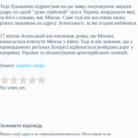
Тоді Лукашенко відреагував на цю заяву, погрожуючи завдати
удару по одній "дуже серйозній" цілі в Україні, координати якої,
за його словами, має Мінськ. Саме тоді він висловив низку
різких зауважень на адресу Зеленського, за які згодом вибачився.
17 квітня Зеленський висловлював думку, що Москва
намагається втягнути Мінськ у війну. Тоді ж він зазначав, що у
прикордонних регіонах Білорусі відбувається розбудова доріг у
напрямку України та облаштування артилерійських позицій.
Source:
suspilne.media
Submit Rating
Rate this item:
No votes yet.
Залишити відповідь
Ваша e-mail адреса не оприлюднюватиметься.
Обов’язкові поля