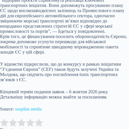
“Відібрані проєкти сприятимуть реалізації ключових
транспортних ініціатив. Вони допоможуть просуванню плану
ЄС щодо високошвидкісних залізниць та Промислового плану
дій для європейського автомобільного сектора, одночасно
зміцнюючи морські транспортні зв’язки відповідно до
нещодавно представлених стратегій ЄС у сфері морської
промисловості та портів”, — йдеться у повідомленні.
Крім того, це фінансування посилить обороноздатність Європи,
зокрема допоможе усунути перешкоди для військової
мобільності та сприятиме швидшому впровадженню пакета
заходів ЄС у цій сфері.
У відомстві підкреслили, що до конкурсу в рамках ініціативи
“З’єднання Європи” (CEF) також будуть залучені Україна та
Молдова, що свідчить про поглиблення їхніх транспортних
зв’язків з ЄС.
Кінцевий термін подання заявок – 6 жовтня 2026 року.
Детальнішу інформацію можна знайти за посиланням.
Source:
suspilne.media
Submit Rating
Rate this item: