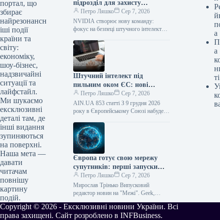
підрозділ для захисту
портал, що
Р
передових ШІ-технологій
Петро Ляшко
Сер 7, 2026
збирає
й
найрезонансн
NVIDIA створює нову команду:
п
фокус на безпеці штучного інтелекту
іші події
а
та відкритих моделях Технологічний
країни та
П
гігант NVIDIA активно розширює свій
світу:
а
штат, засновуючи…
економіку,
к
шоу-бізнес,
н
надзвичайні
Штучний інтелект під
ті
ситуації та
пильним оком ЄС: нові
У
лайфстайл.
правила та відповідальність
Петро Ляшко
Сер 7, 2026
к
Ми шукаємо
розробників софту
AIN.UA 853 статті З 9 грудня 2026
в
ексклюзивні
року в Європейському Союзі набуде
деталі там, де
чинності Директива про
інші видання
відповідальність за продукцію. Вона
суттєво…
зупиняються
на поверхні.
Наша мета —
Європа готує свою мережу
давати
супутників: перші запуски
читачам
заплановані на 2029 рік
Петро Ляшко
Сер 7, 2026
повнішу
Мирослав Трінько Випусковий
картину
редактор новин на "Межі". Geek,
подій.
програміст за спеціальністю, але
Copyright © 2026 - Ексклюзивні новини України. Всі
журналіст за професією. Вершник,
права захищені. Сайт розроблено в INFBusiness.
тенісист та фанат Формули-1.…