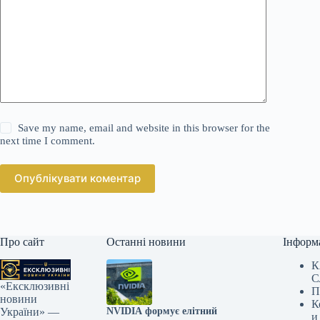
Save my name, email and website in this browser for the
next time I comment.
Опублікувати коментар
Про сайт
Останні новини
Інформ
К
С
«Ексклюзивні
П
новини
К
NVIDIA формує елітний
України» —
и