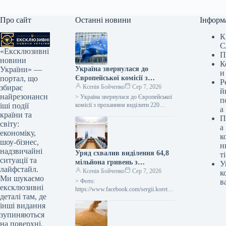
Про сайт
Останні новини
Інформ
К
С
«Ексклюзивні
П
новини
К
Україна звернулася до
України» —
и
Європейської комісії з
портал, що
Р
проханням надати 220
Ксенія Бойченко
Сер 7, 2026
збирає
й
мільйонів євро для допомоги
найрезонансн
> Україна звернулася до Європейської
п
аграрному сектору у зв’язку
комісії з проханням виділити 220
іші події
а
мільйонів євро безповоротної
із блокадою портів.
країни та
П
допомоги для покриття відсотків за
світу:
а
кредитами для…
економіку,
к
шоу-бізнес,
н
надзвичайні
Уряд схвалив виділення 64,8
ті
ситуації та
мільйона гривень з
У
лайфстайл.
державного бюджету для
Ксенія Бойченко
Сер 7, 2026
к
Ми шукаємо
відновлення та подолання
> Фото:
в
ексклюзивні
наслідків бойових дій.
https://www.facebook.com/sergii.koretsk
деталі там, де
yi.page Уряд України схвалив
інші видання
виділення коштів, запланованих у
державному бюджеті на 2026 рік для
зупиняються
фінансування регіональних
на поверхні.