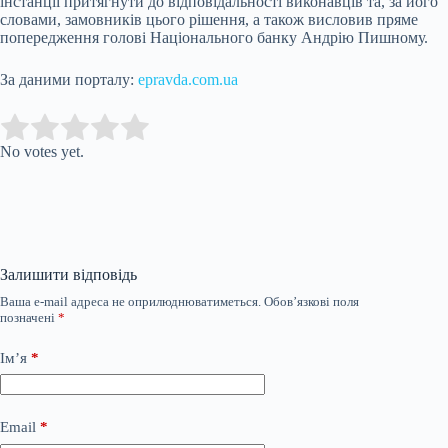
інстанції притягнути до відповідальності виконавців та, за його
словами, замовників цього рішення, а також висловив пряме
попередження голові Національного банку Андрію Пишному.
За даними порталу:
epravda.com.ua
Submit Rating
Rate this item:
No votes yet.
Залишити відповідь
Ваша e-mail адреса не оприлюднюватиметься.
Обов’язкові поля
позначені
*
Ім’я
*
Email
*