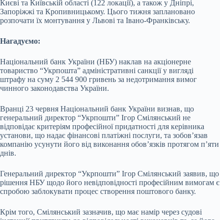
Києві та Київській області (122 локації), а також у Дніпрі,
Запоріжжі та Кропивницькому. Цього тижня заплановано
розпочати їх монтування у Львові та Івано-Франківську.
Нагадуємо:
Національний банк України (НБУ) наклав на акціонерне
товариство “Укрпошта” адміністративні санкції у вигляді
штрафу на суму 2 544 900 гривень за недотримання вимог
чинного законодавства України.
Вранці 23 червня Національний банк України визнав, що
генеральний директор “Укрпошти” Ігор Смілянський не
відповідає критеріям професійної придатності для керівника
установи, що надає фінансові платіжні послуги, та зобов’язав
компанію усунути його від виконання обов’язків протягом п’яти
днів.
Генеральний директор “Укрпошти” Ігор Смілянський заявив, що
рішення НБУ щодо його невідповідності професійним вимогам є
спробою заблокувати процес створення поштового банку.
Крім того, Смілянський зазначив, що має намір через судові