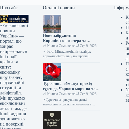
Про сайт
Останні новини
Інформ
К
С
«Ексклюзивні
П
новини
К
Нове забруднення
України» —
и
Кирилівського озера та
портал, що
Р
Сирецького струмка
Килина Самійленко
Сер 9, 2026
збирає
й
нафтопродуктами через атаку
найрезонансн
> Фото: Мінекономіки Внаслідок
п
ворога
ворожих обстрілів у ніч проти 8
іші події
а
серпня на озері Кирилівське та в
країни та
П
струмку Сирець виявлено чергове…
світу:
а
економіку,
к
шоу-бізнес,
н
надзвичайні
Туреччина обмежує прохід
ті
ситуації та
суден до Чорного моря на тлі
У
лайфстайл.
збільшення атак – ЗМІ
Килина Самійленко
Сер 9, 2026
к
Ми шукаємо
> Туреччина призупиняє деякі
в
ексклюзивні
комерційні морські перевезення в
деталі там, де
Чорному морі, висловлюючи
інші видання
зростаюче занепокоєння щодо нападів,
які здійснюють Росія та Україна…
зупиняються
на поверхні.