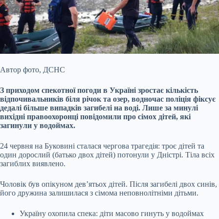
Автор фото,
ДСНС
З приходом спекотної погоди в Україні зростає кількість
відпочивальників біля річок та озер, водночас поліція фіксує
дедалі більше випадків загибелі на
воді. Лише за минулі
вихідні правоохоронці повідомили про сімох дітей, які
загинули у водоймах.
24 червня на Буковині сталася чергова трагедія: троє дітей та
один дорослий (батько двох дітей) потонули у Дністрі. Тіла всіх
загиблих виявлено.
Чоловік був опікуном дев’ятьох дітей. Після загибелі двох синів,
його дружина залишилася з сімома неповнолітніми дітьми.
Україну охопила спека: діти масово гинуть у водоймах