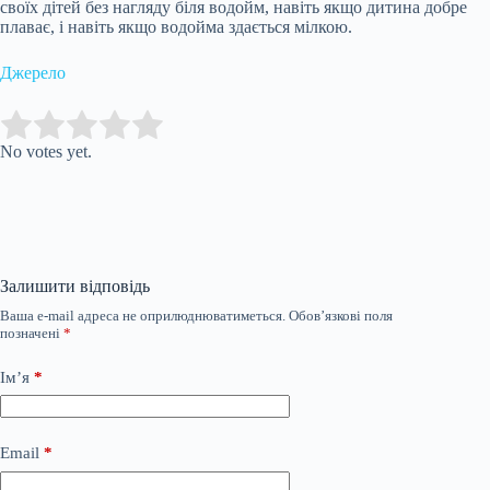
своїх дітей без нагляду біля водойм, навіть якщо дитина добре
плаває, і навіть якщо водойма здається мілкою.
Джерело
Submit Rating
Rate this item:
No votes yet.
Залишити відповідь
Ваша e-mail адреса не оприлюднюватиметься.
Обов’язкові поля
позначені
*
Ім’я
*
Email
*