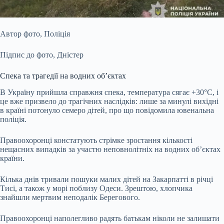
Автор фото,
Поліція
Підпис до фото,
Дністер
Спека та трагедії на водних об’єктах
В Україну прийшла справжня спека, температура сягає +30°C, і
це вже призвело до трагічних наслідків: лише за минулі вихідні
в країні потонуло семеро дітей, про що повідомила ювенальна
поліція.
Правоохоронці констатують стрімке зростання кількості
нещасних випадків за участю неповнолітніх на водних об’єктах
країни.
Кілька днів тривали пошуки малих дітей на Закарпатті в річці
Тисі, а також у морі поблизу Одеси. Зрештою, хлопчика
знайшли мертвим неподалік Берегового.
Правоохоронці наполегливо радять батькам ніколи не залишати