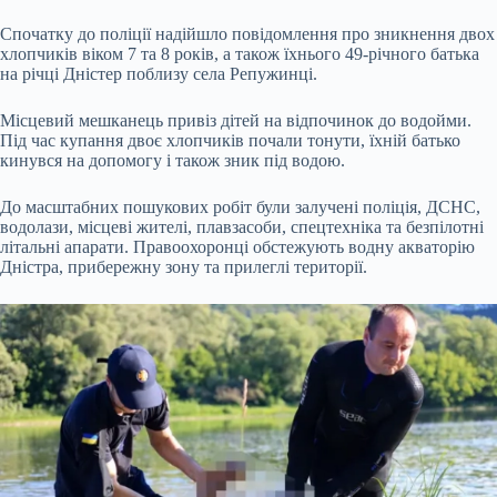
Спочатку до поліції надійшло повідомлення про зникнення двох
хлопчиків віком 7 та 8 років, а також їхнього 49-річного батька
на річці Дністер поблизу села Репужинці.
Місцевий мешканець привіз дітей на відпочинок до водойми.
Під час купання двоє хлопчиків почали тонути, їхній батько
кинувся на допомогу і також зник під водою.
До масштабних пошукових робіт були залучені поліція, ДСНС,
водолази, місцеві жителі, плавзасоби, спецтехніка та безпілотні
літальні апарати. Правоохоронці обстежують водну акваторію
Дністра, прибережну зону та прилеглі території.