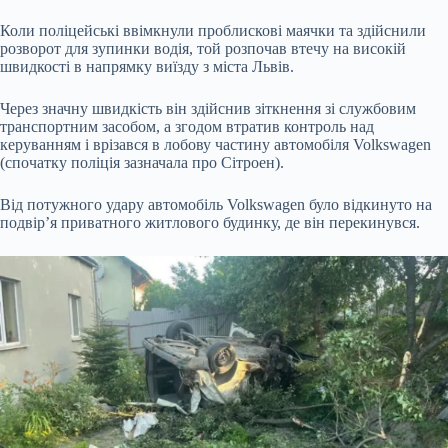
Коли поліцейські ввімкнули проблискові маячки та здійснили
розворот для зупинки водія, той розпочав втечу на високій
швидкості в напрямку виїзду з міста Львів.
Через значну швидкість він здійснив зіткнення зі службовим
транспортним засобом, а згодом втратив контроль над
керуванням і врізався в лобову частину автомобіля Volkswagen
(спочатку поліція зазначала про Сітроен).
Від потужного удару автомобіль Volkswagen було відкинуто на
подвір’я приватного житлового будинку, де він перекинувся.