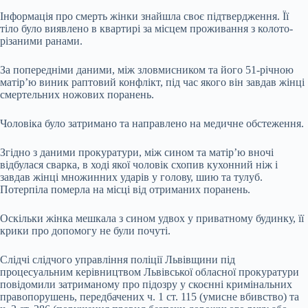
Інформація про смерть жінки знайшла своє підтвердження. Її
тіло було виявлено в квартирі за місцем проживання з колото-
різаними ранами.
За попередніми даними, між зловмисником та його 51-річною
матір’ю виник раптовий конфлікт, під час якого він завдав жінці
смертельних ножових поранень.
Чоловіка було затримано та направлено на медичне обстеження.
Згідно з даними прокуратури, між сином та матір’ю вночі
відбулася сварка, в ході якої чоловік схопив кухонний ніж і
завдав жінці множинних ударів у голову, шию та тулуб.
Потерпіла померла на місці від отриманих поранень.
Оскільки жінка мешкала з сином удвох у приватному будинку, її
крики про допомогу не були почуті.
Слідчі слідчого управління поліції Львівщини під
процесуальним керівництвом Львівської обласної прокуратури
повідомили затриманому про підозру у скоєнні кримінальних
правопорушень, передбачених ч. 1 ст. 115 (умисне вбивство) та