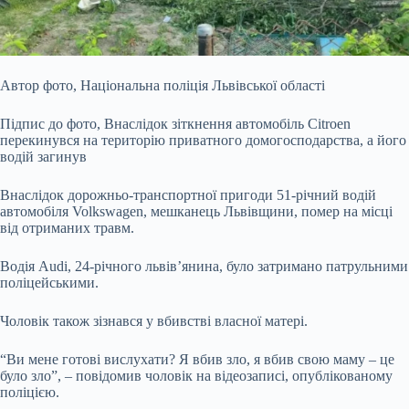
Автор фото,
Національна поліція Львівської області
Підпис до фото,
Внаслідок зіткнення автомобіль Citroen
перекинувся на територію приватного домогосподарства, а його
водій загинув
Внаслідок дорожньо-транспортної пригоди 51-річний водій
автомобіля Volkswagen, мешканець Львівщини, помер на місці
від отриманих травм.
Водія Audi, 24-річного львів’янина, було затримано патрульними
поліцейськими.
Чоловік також зізнався у вбивстві власної матері.
“Ви мене готові вислухати? Я вбив зло, я вбив свою маму – це
було зло”, – повідомив чоловік на відеозаписі, опублікованому
поліцією.