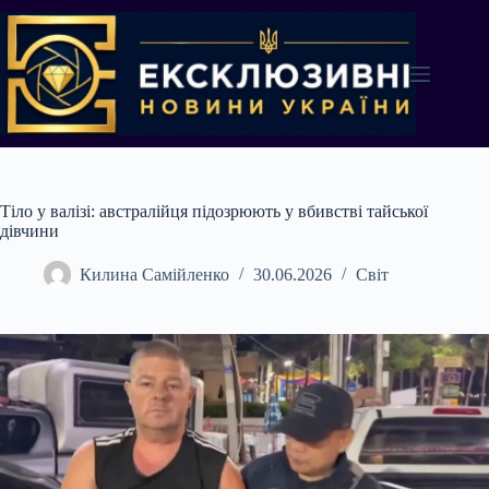
Перейти
до
вмісту
Тіло у валізі: австралійця підозрюють у вбивстві тайської
дівчини
Килина Самійленко
30.06.2026
Світ