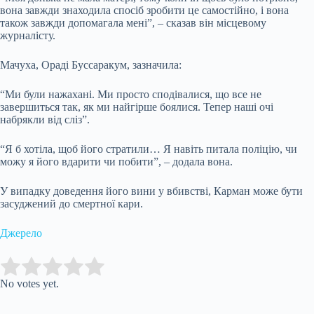
вона завжди знаходила спосіб зробити це самостійно, і вона
також завжди допомагала мені”, – сказав він місцевому
журналісту.
Мачуха, Ораді Буссаракум, зазначила:
“Ми були нажахані. Ми просто сподівалися, що все не
завершиться так, як ми найгірше боялися. Тепер наші очі
набрякли від сліз”.
“Я б хотіла, щоб його стратили… Я навіть питала поліцію, чи
можу я його вдарити чи побити”, – додала вона.
У випадку доведення його вини у вбивстві, Карман може бути
засуджений до смертної кари.
Джерело
Submit Rating
Rate this item:
No votes yet.