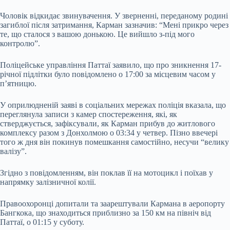
Чоловік відкидає звинувачення. У зверненні, переданому родині
загиблої після затримання, Карман зазначив: “Мені прикро через
те, що сталося з вашою донькою. Це вийшло з-під мого
контролю”.
Поліцейське управління Паттаї заявило, що про зникнення 17-
річної підлітки було повідомлено о 17:00 за місцевим часом у
п’ятницю.
У оприлюдненій заяві в соціальних мережах поліція вказала, що
переглянула записи з камер спостереження, які, як
стверджується, зафіксували, як Карман прибув до житлового
комплексу разом з Донхолмою о 03:34 у четвер. Пізно ввечері
того ж дня він покинув помешкання самостійно, несучи “велику
валізу”.
Згідно з повідомленням, він поклав її на мотоцикл і поїхав у
напрямку залізничної колії.
Правоохоронці допитали та заарештували Кармана в аеропорту
Бангкока, що знаходиться приблизно за 150 км на північ від
Паттаї, о 01:15 у суботу.