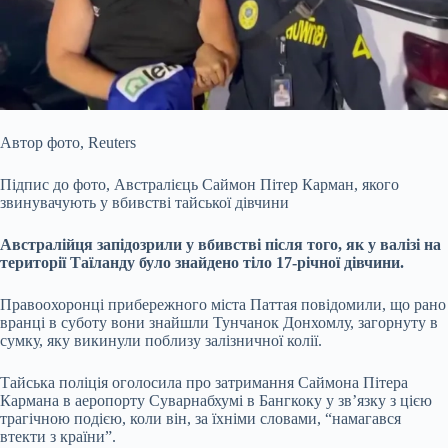
Автор фото,
Reuters
Підпис до фото,
Австралієць Саймон Пітер Карман, якого
звинувачують у вбивстві тайської дівчини
Австралійця запідозрили у вбивстві після того, як у
валізі на
території Таїланду було знайдено тіло 17-річної дівчини.
Правоохоронці прибережного міста Паттая повідомили, що рано
вранці в суботу вони знайшли Тунчанок Донхомлу, загорнуту в
сумку, яку викинули поблизу залізничної колії.
Тайська поліція оголосила про затримання Саймона Пітера
Кармана в аеропорту Суварнабхумі в Бангкоку у зв’язку з цією
трагічною подією, коли він, за їхніми словами, “намагався
втекти з країни”.