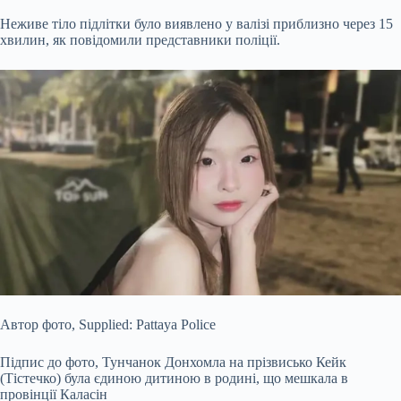
Неживе тіло підлітки було виявлено у валізі приблизно через 15
хвилин, як повідомили представники поліції.
Автор фото,
Supplied: Pattaya Police
Підпис до фото,
Тунчанок Донхомла на прізвисько Кейк
(Тістечко) була єдиною дитиною в родині, що мешкала в
провінції Каласін