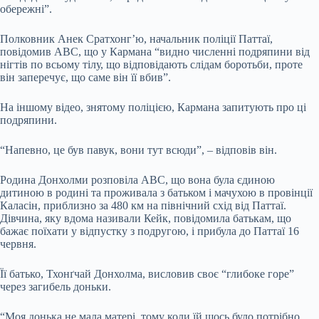
обережні”.
Полковник Анек Сратхонг’ю, начальник поліції Паттаї,
повідомив ABC, що у Кармана “видно численні подряпини від
нігтів по всьому тілу, що відповідають слідам боротьби, проте
він заперечує, що саме він її вбив”.
На іншому відео, знятому поліцією, Кармана запитують про ці
подряпини.
“Напевно, це був павук, вони тут всюди”, – відповів він.
Родина Донхолми розповіла ABC, що вона була єдиною
дитиною в родині та проживала з батьком і мачухою в провінції
Каласін, приблизно за 480 км на північний схід від Паттаї.
Дівчина, яку вдома називали Кейк, повідомила батькам, що
бажає поїхати у відпустку з подругою, і прибула до Паттаї 16
червня.
Її батько, Тхонґчай Донхолма, висловив своє “глибоке горе”
через загибель доньки.
“Моя донька не мала матері, тому коли їй щось було потрібно,