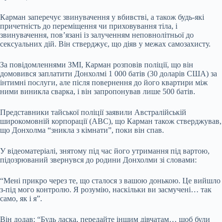
Карман заперечує звинувачення у вбивстві, а також будь-які
причетність до переміщення чи приховування тіла, і
звинувачення, пов’язані із залученням неповнолітньої до
сексуальних дій. Він стверджує, що діяв у межах самозахисту.
За повідомленнями ЗМІ, Карман розповів поліції, що він
домовився заплатити Донхолмі 1 000 батів (30 доларів США) за
інтимні послуги, але після повернення до його квартири між
ними виникла сварка, і він запропонував лише 500 батів.
Представники тайської поліції заявили Австралійській
широкомовній корпорації (ABC), що Карман також стверджував,
що Донхолма “зникла з кімнати”, поки він спав.
У відеоматеріалі, знятому під час його утримання під вартою,
підозрюваний звернувся до родини Донхолми зі словами:
“Мені прикро через те, що сталося з вашою донькою. Це вийшло
з-під мого контролю. Я розумію, наскільки ви засмучені… так
само, як і я”.
Він додав: “Будь ласка, передайте іншим дівчатам… щоб були