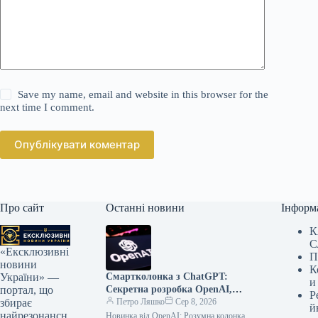
Save my name, email and website in this browser for the
next time I comment.
Опублікувати коментар
Про сайт
Останні новини
Інформ
К
С
«Ексклюзивні
П
новини
К
Смартколонка з ChatGPT:
України» —
и
Секретна розробка OpenAI,
портал, що
Р
що змінить усе
Петро Ляшко
Сер 8, 2026
збирає
й
найрезонансн
Новинка від OpenAI: Розумна колонка