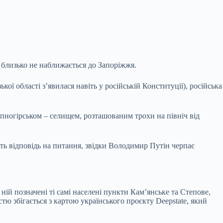
ь близько не наближається до Запоріжжя.
ої області з’явилася навіть у російській Конституції), російська
епногірськом – селищем, розташованим трохи на північ від
ють відповідь на питання, звідки Володимир Путін черпає
ній позначені ті самі населені пункти Кам’янське та Степове,
ю збігається з картою українського проєкту Deepstate, який