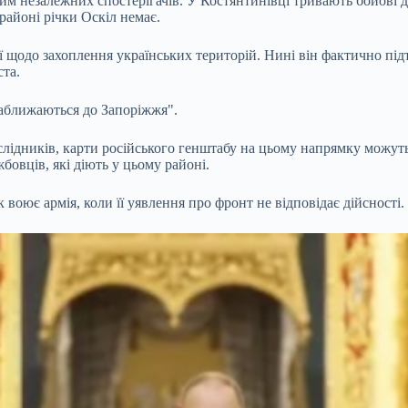
м незалежних спостерігачів. У Костянтинівці тривають бойові ді
районі річки Оскіл немає.
 щодо захоплення українських територій. Нині він фактично підт
ста.
наближаються до Запоріжжя".
слідників, карти російського генштабу на цьому напрямку можуть 
бовців, які діють у цьому районі.
воює армія, коли її уявлення про фронт не відповідає дійсності.