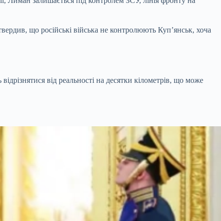
ї, Лиман залишається під контролем ЗСУ, лінія фронту на
вердив, що російські війська не контролюють Куп’янськ, хоча
відрізнятися від реальності на десятки кілометрів, що може