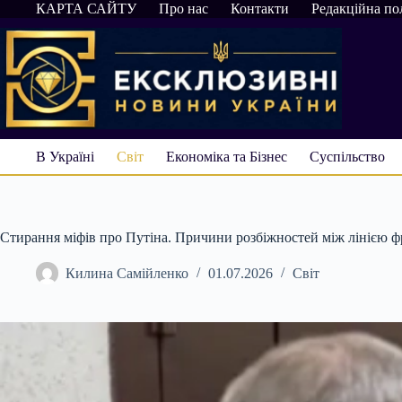
Перейти
КАРТА САЙТУ
Про нас
Контакти
Редакційна по
до
вмісту
В Україні
Світ
Економіка та Бізнес
Суспільство
Стирання міфів про Путіна. Причини розбіжностей між лінією ф
Килина Самійленко
01.07.2026
Світ