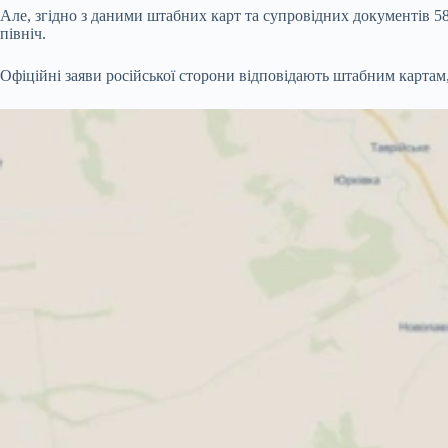
Але, згідно з даними штабних карт та супровідних документів 58-
північ.
Офіційні заяви російської сторони відповідають штабним картам, з