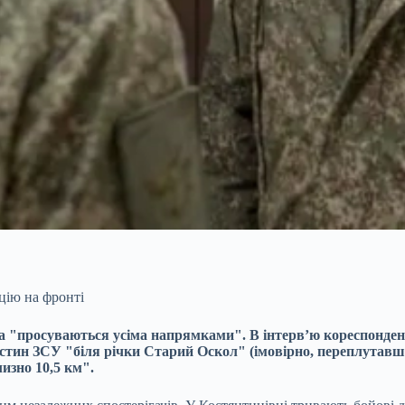
цію на фронті
ка
"просуваються усіма напрямками". В інтерв’ю кореспонден
тин ЗСУ "біля річки Старий Оскол" (імовірно, переплутавши 
изно 10,5 км".