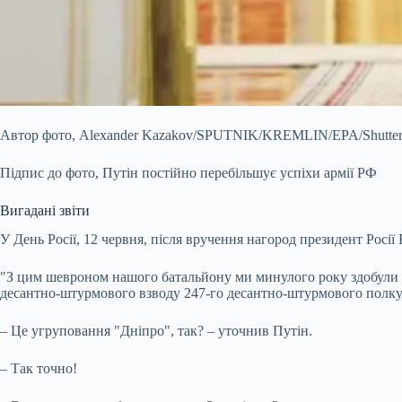
Автор фото,
Alexander Kazakov/SPUTNIK/KREMLIN/EPA/Shutters
Підпис до фото,
Путін постійно перебільшує успіхи армії РФ
Вигадані звіти
У День Росії, 12 червня, після вручення нагород президент Росії 
"З цим шевроном нашого батальйону ми минулого року здобули н
десантно-штурмового взводу 247-го десантно-штурмового полку
– Це угруповання "Дніпро", так? – уточнив Путін.
– Так точно!