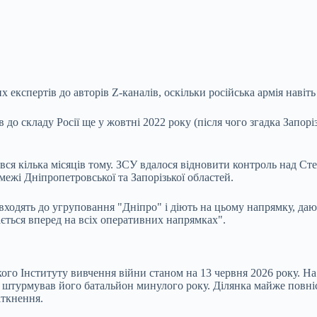
х експертів до авторів Z-каналів, оскільки російська армія навіт
складу Росії ще у жовтні 2022 року (після чого згадка Запорізьк
вся кілька місяців тому. ЗСУ вдалося відновити контроль над Ст
 межі Дніпропетровської та Запорізької областей.
і входять до угруповання "Дніпро" і діють на цьому напрямку, да
ається вперед на всіх оперативних напрямках".
ого Інституту вивчення війни станом на 13 червня 2026 року. На 
 штурмував його батальйон минулого року. Ділянка майже повніст
іткнення.