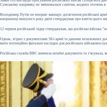
Заяви Путіна щодо просування російських військ суперечать дани
Сумському напрямку не змінювалася з квітня, жодних оточень в 
Володимир Путін не вперше завищує досягнення російської армії
наприкінці минулого року двічі стверджував про взяття цього мі
12 червня російський лідер стверджував, що російські війська "
Однак, згідно з документами 58-ї армії та даними незалежних до
мати потенційно фатальні наслідки для російських військовослуж
Російська служба BBC вивчила штабні документи та з’ясувала, як 