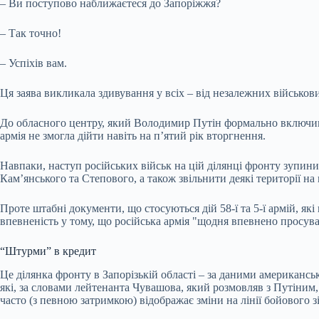
– Ви поступово наближаєтеся до Запоріжжя?
– Так точно!
– Успіхів вам.
Ця заява викликала здивування у всіх – від незалежних військови
До обласного центру, який Володимир Путін формально включив до 
армія не змогла дійти навіть на п’ятий рік вторгнення.
Навпаки, наступ російських військ на цій ділянці фронту зупини
Кам’янського та Степового, а також звільнити деякі території на
Проте штабні документи, що стосуються дій 58-ї та 5-ї армій, як
впевненість у тому, що російська армія "щодня впевнено просув
“Штурми” в кредит
Це ділянка фронту в Запорізькій області – за даними американськ
які, за словами лейтенанта Чувашова, який розмовляв з Путіним,
часто (з певною затримкою) відображає зміни на лінії бойового з