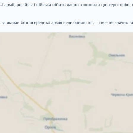
ї армії, російські війська нібито давно залишили цю територію, 
а якими безпосередньо армія веде бойові дії, – і все це значно ві