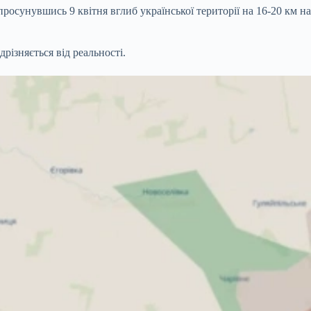
просунувшись 9 квітня вглиб української території на 16-20 км на
дрізняється від реальності.