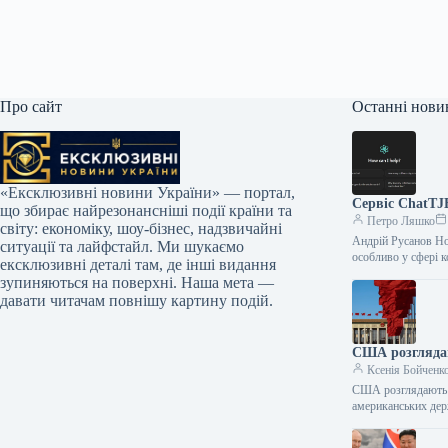
Про сайт
Останні нови
«Ексклюзивні новини України» — портал,
Сервіс ChatTJB
що збирає найрезонансніші події країни та
Петро Ляшко
світу: економіку, шоу-бізнес, надзвичайні
Андрій Русанов Но
ситуації та лайфстайл. Ми шукаємо
особливо у сфері 
ексклюзивні деталі там, де інші видання
зупиняються на поверхні. Наша мета —
давати читачам повнішу картину подій.
США розглядаю
Ксенія Бойченк
США розглядають д
американських дер