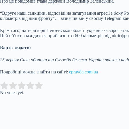
Про це
повідомив
глава держави Володимир Зеленський.
“Вдруге наші санкційні відповіді на затягування агресії з боку 
кілометрів від лінії фронту”, – зазначив він у своєму Telegram-кан
Крім того, на території Пензенської області українська зброя ат
Цей об’єкт знаходиться приблизно за 600 кілометрів від лінії фро
Варто згадати:
25 червня Сили оборони та Служба безпеки України
вразили
наф
Подробиці можна знайти на сайті:
epravda.com.ua
Submit Rating
Rate this item:
No votes yet.