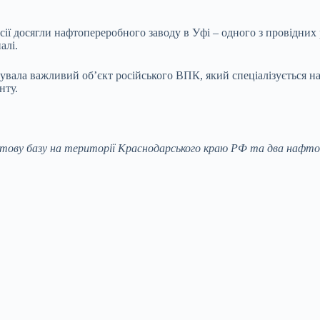
Росії досягли нафтопереробного заводу в Уфі – одного з провідни
алі.
акувала важливий об’єкт російського ВПК, який спеціалізується н
нту.
тову базу на території Краснодарського краю РФ та два нафтоп