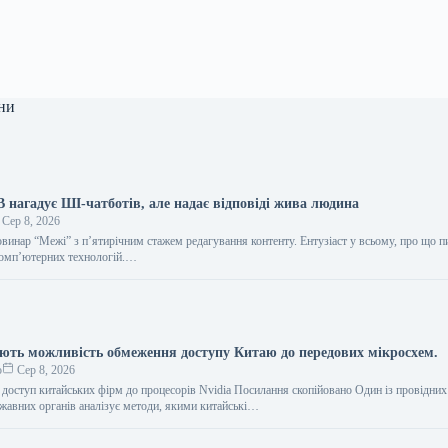
ни
 нагадує ШІ-чатботів, але надає відповіді жива людина
Сер 8, 2026
винар “Межі” з п’ятирічним стажем редагування контенту. Ентузіаст у всьому, про що п
комп’ютерних технологій.…
ть можливість обмеження доступу Китаю до передових мікросхем.
о
Сер 8, 2026
оступ китайських фірм до процесорів Nvidia Посилання скопійовано Один із провідних
жавних органів аналізує методи, якими китайські…