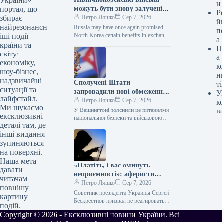
України» —
и
можуть бути знову залучені
портал, що
Р
Росією до бойових дій, експерт
Петро Ляшко
Сер 7, 2026
збирає
й
вказав на регіон, що зазнає
найрезонансн
Russia may have once again promised
п
найбільшого ризику.
North Korea certain benefits in exchange
іші події
а
for sending a new group of military
країни та
П
personnel.…
світу:
а
економіку,
к
шоу-бізнес,
н
надзвичайні
Сполучені Штати
ті
ситуації та
запровадили нові обмеження
У
лайфстайл.
проти Куби, що може бути
Петро Ляшко
Сер 7, 2026
к
Ми шукаємо
пов’язано з конфліктом в
У Вашингтоні пояснили це питаннями
в
ексклюзивні
Україні.
національної безпеки та військовою
деталі там, де
співпрацею Гавани з Росією і Китаєм.
інші видання
Куба / © Associated Press Сполучені
Штати ввели новий перелік…
зупиняються
на поверхні.
Наша мета —
«Платіть, і вас оминуть
давати
неприємності»: аферисти
читачам
придумали безсовісну схему
Петро Ляшко
Сер 7, 2026
повнішу
під час обстрілів України
Советник президента Украины Сергей
картину
Бескрестнов призвал не реагировать
подій.
на подобные письма. Новая
Copyright © 2026 - Ексклюзивні новини України. Всі
мошенническая схема / © Getty Images