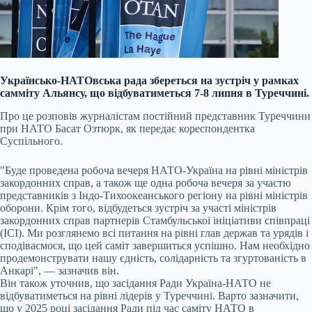
Українсько-НАТОвська рада збереться на зустріч у рамках
самміту Альянсу, що відбуватиметься 7-8 липня в Туреччині.
Про це розповів журналістам постійний представник Туреччини
при НАТО Басат Озтюрк, як передає кореспондентка
Суспільного.
"Буде проведена робоча вечеря НАТО-Україна на рівні міністрів
закордонних справ, а також ще одна робоча вечеря за участю
представників з Індо-Тихоокеанського регіону на рівні міністрів
оборони. Крім того, відбудеться зустріч за участі міністрів
закордонних справ партнерів Стамбульської ініціативи співпраці
(ICI). Ми розглянемо всі питання на рівні глав держав та урядів і
сподіваємося, що цей саміт завершиться успішно. Нам необхідно
продемонструвати нашу єдність, солідарність та згуртованість в
Анкарі", — зазначив він.
Він також уточнив, що засідання Ради Україна-НАТО не
відбуватиметься на рівні лідерів у Туреччині. Варто зазначити,
що у 2025 році засідання Ради під час саміту НАТО в