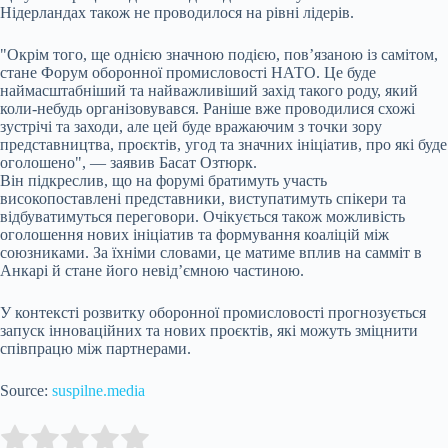
Нідерландах також не проводилося на рівні лідерів.
"Окрім того, ще однією значною подією, пов’язаною із самітом,
стане Форум оборонної промисловості НАТО. Це буде
наймасштабніший та найважливіший захід такого роду, який
коли-небудь організовувався. Раніше вже проводилися схожі
зустрічі та заходи, але цей буде вражаючим з точки зору
представництва, проєктів, угод та значних ініціатив, про які буде
оголошено", — заявив Басат Озтюрк.
Він підкреслив, що на форумі братимуть участь
високопоставлені представники, виступатимуть спікери та
відбуватимуться переговори. Очікується також можливість
оголошення нових ініціатив та формування коаліцій між
союзниками. За їхніми словами, це матиме вплив на самміт в
Анкарі й стане його невід’ємною частиною.
У контексті розвитку оборонної промисловості прогнозується
запуск інноваційних та нових проєктів, які можуть зміцнити
співпрацю між партнерами.
Source:
suspilne.media
Submit Rating
Rate this item: