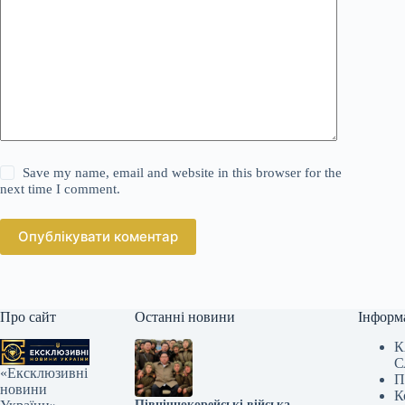
Save my name, email and website in this browser for the
next time I comment.
Опублікувати коментар
Про сайт
Останні новини
Інформ
К
С
«Ексклюзивні
П
новини
К
Північнокорейські війська