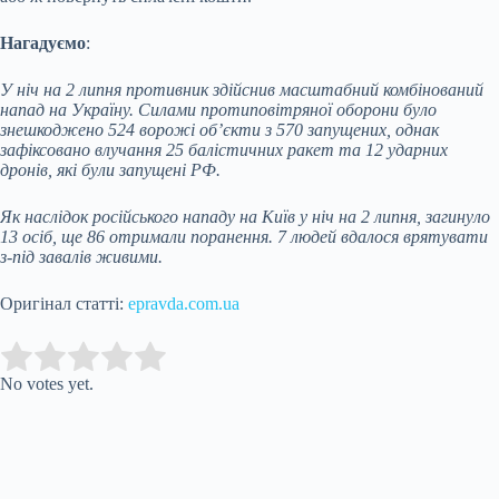
Нагадуємо
:
У ніч на 2 липня противник здійснив масштабний комбінований
напад на Україну. Силами протиповітряної оборони було
знешкоджено 524 ворожі об’єкти з 570 запущених, однак
зафіксовано влучання 25 балістичних ракет та 12 ударних
дронів, які були запущені РФ.
Як наслідок російського нападу на Київ у ніч на 2 липня, загинуло
13 осіб, ще 86 отримали поранення. 7 людей вдалося врятувати
з-під завалів живими.
Оригінал статті:
epravda.com.ua
Submit Rating
Rate this item:
No votes yet.