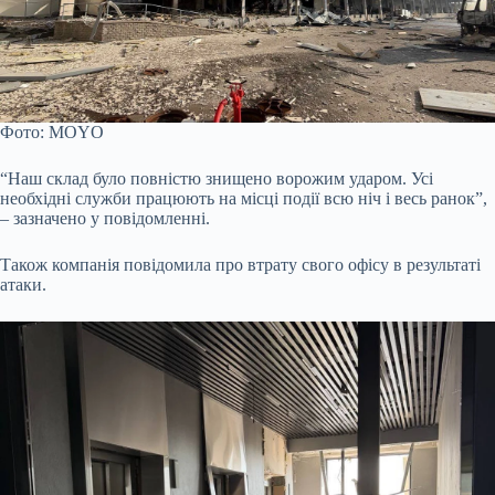
Фото: MOYO
“Наш склад було повністю знищено ворожим ударом. Усі
необхідні служби працюють на місці події всю ніч і весь ранок”,
– зазначено у повідомленні.
Також компанія повідомила про втрату свого офісу в результаті
атаки.