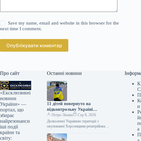
Save my name, email and website in this browser for the
next time I comment.
Опублікувати коментар
Про сайт
Останні новини
Інформ
К
С
«Ексклюзивні
П
новини
К
11 дітей повернуто на
України» —
и
підконтрольну Україні
портал, що
Р
територію з окупованої
Петро Ляшко
Сер 8, 2026
збирає
й
Херсонщини.
найрезонансн
Дозволеної Україною території з
п
окупованої Херсонщини репатрійовано
іші події
а
ще одинадцятьох дітей. Як інформує
країни та
П
Укрінформ, цю звістку оприлюднив
світу:
а