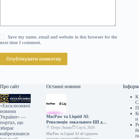
Save my name, email and website in this browser for the
next time I comment.
Опублікувати коментар
Про сайт
Останні новини
Інформ
К
С
«Ексклюзивні
П
новини
К
MacPaw та Liquid AI:
України» —
и
Революція локального ШІ для
портал, що
Р
вашого Mac
Петро Ляшко
Сер 6, 2026
збирає
й
найрезонансн
MacPaw та Liquid AI об’єднують
п
зусилля заради майбутнього