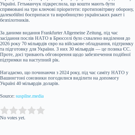
Україні. Гетьманчук підкреслила, що кошти мають бути
спрямовані на три ключові пріоритети: протиповітряну оборону,
далекобійні боєприпаси та виробництво українських ракет і
безпілотників.
За даними видання Frankfurter Allgemeine Zeitung, під час
засідання послів НАТО в Брюсселі було схвалено виділення до
2026 року 70 мільярдів євро на військове обладнання, підтримку
та підготовку для України. З них 30 мільярдів — це позика ЄС.
Проте, досі тривають обговорення щодо забезпечення подібної
підтримки на наступний рік.
Нагадаємо, що починаючи з 2024 року, під час саміту НАТО у
Вашингтоні союзники погодилися виділити на допомогу
Україні 40 мільярдів доларів.
Source:
suspilne.media
Submit Rating
Rate this item:
No votes yet.