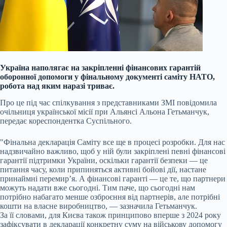
Україна наполягає на закріпленні фінансових гарантій
оборонної допомоги у фінальному документі саміту НАТО,
робота над яким наразі триває.
Про це під час спілкування з представниками ЗМІ повідомила
очільниця української місії при Альянсі Альона Гетьманчук,
передає кореспондентка Суспільного.
"Фінальна декларація Саміту все ще в процесі розробки. Для нас
надзвичайно важливо, щоб у ній були закріплені певні фінансові
гарантії підтримки України, оскільки гарантії безпеки — це
питання часу, коли припиняться активні бойові дії, настане
принаймні перемир’я. А фінансові гаранті — це те, що партнери
можуть надати вже сьогодні. Тим паче, що сьогодні нам
потрібно набагато менше озброєння від партнерів, але потрібні
кошти на власне виробництво, — зазначила Гетьманчук.
За її словами, для Києва також принципово вперше з 2024 року
зафіксувати в декларації конкретну суму на військову допомогу