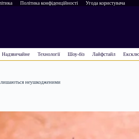
літика
Політика конфіденційності
Угода користувача
Надзвичайне
Технології
Шоу-біз
Лайфстайл
Ексклю
 залишаються неушкодженими