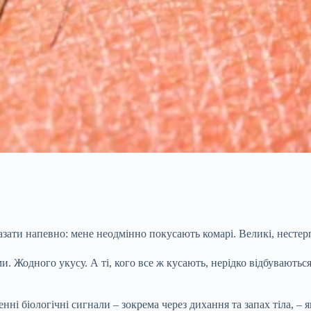
казати напевно: мене неодмінно
покусають комарі. Великі, нестер
 Жодного укусу. А ті, кого все ж кусають, нерідко відбувають
ні біологічні сигнали – зокрема через дихання та запах тіла, – 