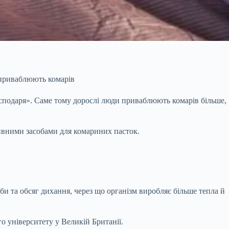
 приваблюють комарів
осподаря». Саме тому дорослі люди приваблюють комарів більше,
ивними засобами для комариних пасток.
еби та обсяг дихання, через що організм виробляє більше тепла й
о університету у Великій Британії.