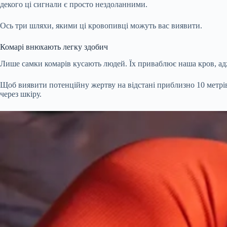
декого ці сигнали є просто нездоланними.
Ось три шляхи, якими ці кровопивці можуть вас виявити.
Комарі внюхають легку здобич
Лише самки комарів кусають людей. Їх приваблює наша кров, адже
Щоб виявити потенційну жертву на відстані приблизно 10 метрів
через шкіру.