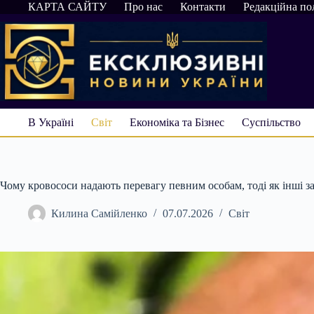
Перейти
КАРТА САЙТУ
Про нас
Контакти
Редакційна по
до
вмісту
В Україні
Світ
Економіка та Бізнес
Суспільство
Чому кровососи надають перевагу певним особам, тоді як інші
Килина Самійленко
07.07.2026
Світ