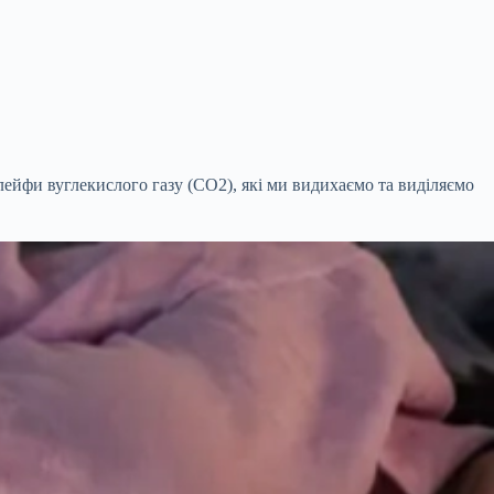
лейфи вуглекислого газу (CO2), які ми видихаємо та виділяємо