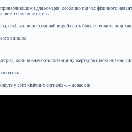
привабливішими для комарів, особливо під час фізичного навант
лішим і сильніше пітніє.
а, оскільки вони зазвичай виробляють більше тепла та видихают
 цього вийшло
етрів), вони визначають потенційну жертву за цілою низкою сигн
р вкусить.
вуть у світі хімічних сигналів», – додає він.