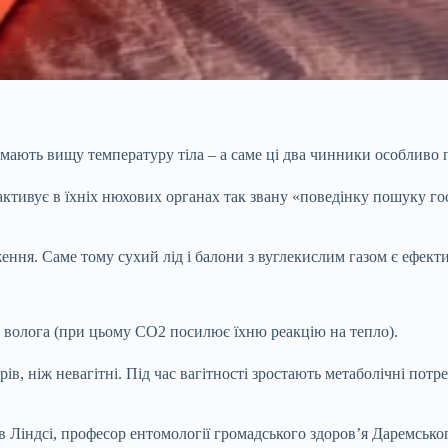
 мають вищу температуру тіла – а саме ці два чинники особливо
активує в їхніх нюхових органах так звану «поведінку пошуку г
ння. Саме тому сухий лід і балони з вуглекислим газом є ефект
 волога (при цьому CO2 посилює їхню реакцію на тепло).
в, ніж невагітні. Під час вагітності зростають метаболічні потр
в Ліндсі, професор ентомології громадського здоров’я Даремськог