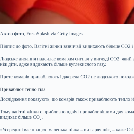
Автор фото,
FreshSplash via Getty Images
Підпис до фото,
Вагітні жінки зазвичай видихають більше CO2 і
Людське дихання надсилає комарам сигнал у вигляді CO2, який 
ніж діти, адже видихають більше вуглекислого газу.
Проте комарів приваблюють і джерела CO2 не людського походже
Приваблює тепло тіла
Дослідження показують, що комарів також приваблюють тепло й
Тому вагітні жінки є приблизно вдвічі привабливішими для комарі
видихає більше CO₂.
«Усередині вас працює маленька пічка – ви гарячіші», – каже Сті