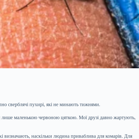
пно сверблячі пухирі, які не минають тижнями.
ся лише маленькою червоною цяткою. Мої друзі давно жартують,
які визначають, наскільки людина приваблива для комарів. Для