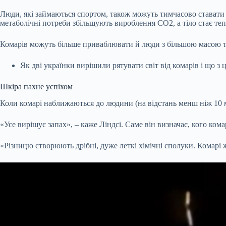
Люди, які займаються спортом, також можуть тимчасово ставати 
метаболічні потреби збільшують вироблення CO2, а тіло стає теп
Комарів можуть більше приваблювати й люди з більшою масою тіл
Як дві українки вирішили рятувати світ від комарів і що з
Шкіра пахне успіхом
Коли комарі наближаються до людини (на відстань менш ніж 10 м
«Усе вирішує запах», – каже Ліндсі. Саме він визначає, кого кома
«Різницю створюють дрібні, дуже леткі хімічні сполуки. Комарі жи