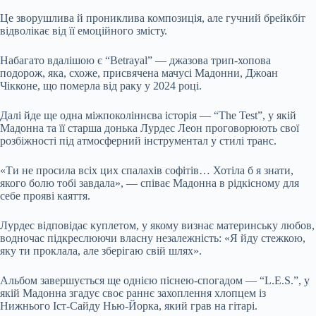
Це зворушлива й прониклива композиція, але гучний брейкбіт
відволікає від її емоційного змісту.
Набагато вдалішою є “Betrayal” — джазова трип-хопова
подорож, яка, схоже, присвячена мачусі Мадонни, Джоан
Чікконе, що померла від раку у 2024 році.
Далі йде ще одна міжпоколіннєва історія — “The Test”, у якій
Мадонна та її старша донька Лурдес Леон проговорюють свої
розбіжності під атмосферний інструментал у стилі транс.
«Ти не просила всіх цих спалахів софітів… Хотіла б я знати,
якого болю тобі завдала», — співає Мадонна в рідкісному для
себе прояві каяття.
Лурдес відповідає куплетом, у якому визнає материнську любов,
водночас підкреслюючи власну незалежність: «Я йду стежкою,
яку ти проклала, але зберігаю свій шлях».
Альбом завершується ще однією піснею-спогадом — “L.E.S.”, у
якій Мадонна згадує своє раннє захоплення хлопцем із
Нижнього Іст-Сайду Нью-Йорка, який грав на гітарі.