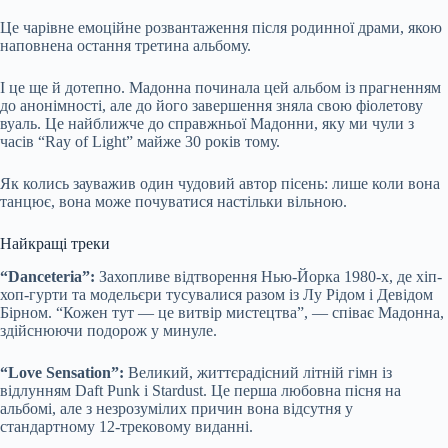
Це чарівне емоційне розвантаження після родинної драми, якою
наповнена остання третина альбому.
І це ще й дотепно. Мадонна починала цей альбом із прагненням
до анонімності, але до його завершення зняла свою фіолетову
вуаль. Це найближче до справжньої Мадонни, яку ми чули з
часів “Ray of Light” майже 30 років тому.
Як колись зауважив один чудовий автор пісень: лише коли вона
танцює, вона може почуватися настільки вільною.
Найкращі треки
“Danceteria”:
Захопливе відтворення Нью-Йорка 1980-х, де хіп-
хоп-гурти та модельєри тусувалися разом із Лу Рідом і Девідом
Бірном. “Кожен тут — це витвір мистецтва”, — співає Мадонна,
здійснюючи подорож у минуле.
“Love Sensation”:
Великий, життєрадісний літній гімн із
відлунням Daft Punk і Stardust. Це перша любовна пісня на
альбомі, але з незрозумілих причин вона відсутня у
стандартному 12-трековому виданні.