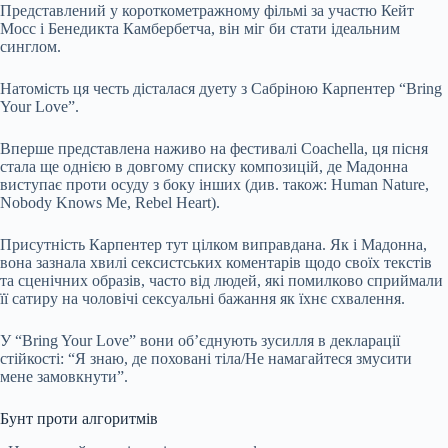
Представлений у короткометражному фільмі за участю Кейт
Мосс і Бенедикта Камбербетча, він міг би стати ідеальним
синглом.
Натомість ця честь дісталася дуету з Сабріною Карпентер “Bring
Your Love”.
Вперше представлена наживо на фестивалі Coachella, ця пісня
стала ще однією в довгому списку композицій, де Мадонна
виступає проти осуду з боку інших (див. також: Human Nature,
Nobody Knows Me, Rebel Heart).
Присутність Карпентер тут цілком виправдана. Як і Мадонна,
вона зазнала хвилі сексистських коментарів щодо своїх текстів
та сценічних образів, часто від людей, які помилково сприймали
її сатиру на чоловічі сексуальні бажання як їхнє схвалення.
У “Bring Your Love” вони об’єднують зусилля в декларації
стійкості: “Я знаю, де поховані тіла/Не намагайтеся змусити
мене замовкнути”.
Бунт проти алгоритмів