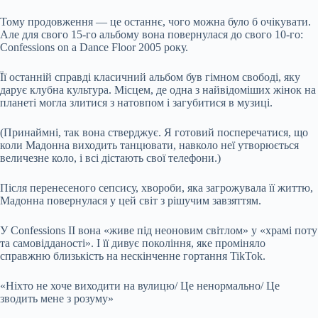
Тому продовження — це останнє, чого можна було б очікувати.
Але для свого 15-го альбому вона повернулася до свого 10-го:
Confessions on a Dance Floor 2005 року.
Її останній справді класичний альбом був гімном свободі, яку
дарує клубна культура. Місцем, де одна з найвідоміших жінок на
планеті могла злитися з натовпом і загубитися в музиці.
(Принаймні, так вона стверджує. Я готовий посперечатися, що
коли Мадонна виходить танцювати, навколо неї утворюється
величезне коло, і всі дістають свої телефони.)
Після перенесеного сепсису, хвороби, яка загрожувала її життю,
Мадонна повернулася у цей світ з рішучим завзяттям.
У Confessions II вона «живе під неоновим світлом» у «храмі поту
та самовідданості». І її дивує покоління, яке проміняло
справжню близькість на нескінченне гортання TikTok.
«Ніхто не хоче виходити на вулицю/ Це ненормально/ Це
зводить мене з розуму»