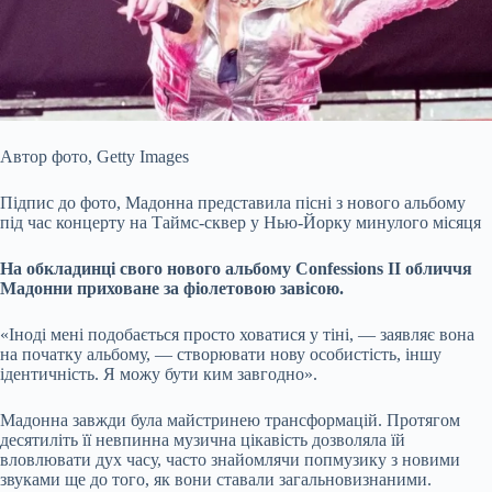
Автор фото,
Getty Images
Підпис до фото,
Мадонна представила пісні з нового альбому
під час концерту на Таймс-сквер у Нью-Йорку минулого місяця
На обкладинці свого
нового альбому Confessions II обличчя
Мадонни приховане за фіолетовою завісою.
«Іноді мені подобається просто ховатися у тіні, — заявляє вона
на початку альбому, — створювати нову особистість, іншу
ідентичність. Я можу бути ким завгодно».
Мадонна завжди була майстринею трансформацій. Протягом
десятиліть її невпинна музична цікавість дозволяла їй
вловлювати дух часу, часто знайомлячи попмузику з новими
звуками ще до того, як вони ставали загальновизнаними.