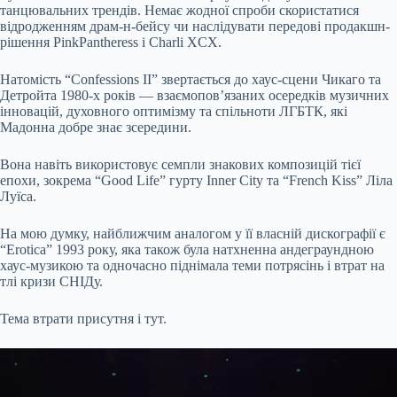
танцювальних трендів. Немає жодної спроби скористатися
відродженням драм-н-бейсу чи наслідувати передові продакшн-
рішення PinkPantheress і Charli XCX.
Натомість “Confessions II” звертається до хаус-сцени Чикаго та
Детройта 1980-х років — взаємопов’язаних осередків музичних
інновацій, духовного оптимізму та спільноти ЛГБТК, які
Мадонна добре знає зсередини.
Вона навіть використовує семпли знакових композицій тієї
епохи, зокрема “Good Life” гурту Inner City та “French Kiss” Ліла
Луїса.
На мою думку, найближчим аналогом у її власній дискографії є
“Erotica” 1993 року, яка також була натхненна андеграундною
хаус-музикою та одночасно піднімала теми потрясінь і втрат на
тлі кризи СНІДу.
Тема втрати присутня і тут.