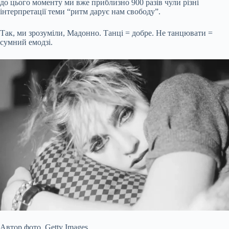
до цього моменту ми вже приблизно 900 разів чули різні
інтерпретації теми “ритм дарує нам свободу”.
Так, ми зрозуміли, Мадонно. Танці = добре. Не танцювати =
сумний емодзі.
Автор фото,
Getty Images