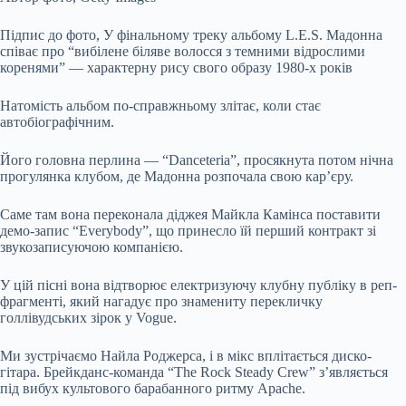
Підпис до фото,
У фінальному треку альбому L.E.S. Мадонна
співає про “вибілене біляве волосся з темними відрослими
коренями” — характерну рису свого образу 1980-х років
Натомість альбом по-справжньому злітає, коли стає
автобіографічним.
Його головна перлина — “Danceteria”, просякнута потом нічна
прогулянка клубом, де Мадонна розпочала свою кар’єру.
Саме там вона переконала діджея Майкла Камінса поставити
демо-запис “Everybody”, що принесло їй перший контракт зі
звукозаписуючою компанією.
У цій пісні вона відтворює електризуючу клубну публіку в реп-
фрагменті, який нагадує про знамениту перекличку
голлівудських зірок у Vogue.
Ми зустрічаємо Найла Роджерса, і в мікс вплітається диско-
гітара. Брейкданс-команда “The Rock Steady Crew” з’являється
під вибух культового барабанного ритму Apache.