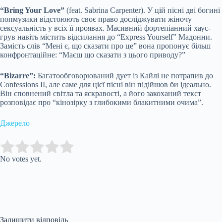
“Bring Your Love”
(feat. Sabrina Carpenter). У цій пісні дві богині
попмузики відстоюють своє право досліджувати жіночу
сексуальність у всіх її проявах. Масивний фортепіанний хаус-
грув навіть містить відсилання до “Express Yourself” Мадонни.
Замість слів “Мені є, що сказати про це” вона пропонує більш
конфронтаційне: “Маєш що сказати з цього приводу?”
“Bizarre”:
Багатообговорюваний дует із Кайлі не потрапив до
Confessions II, але саме для цієї пісні він підійшов би ідеально.
Він сповнений світла та яскравості, а його закоханий текст
розповідає про “кінозірку з глибокими блакитними очима”.
Джерело
Submit Rating
Rate this item:
No votes yet.
Залишити відповідь