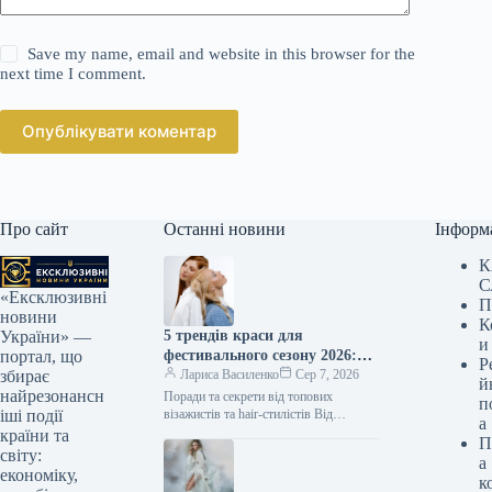
Save my name, email and website in this browser for the
next time I comment.
Опублікувати коментар
Про сайт
Останні новини
Інформ
К
С
«Ексклюзивні
П
новини
К
5 трендів краси для
України» —
и
фестивального сезону 2026:
портал, що
Р
сміливий макіяж, блискітки
Лариса Василенко
Сер 7, 2026
збирає
й
та актуальні зачіски
найрезонансн
Поради та секрети від топових
п
візажистів та hair-стилістів Від
іші події
а
невимушеного ефекту Suede Skin до
країни та
П
недбалих локонів та розмитого
світу:
а
ягідного тинту:…
економіку,
к