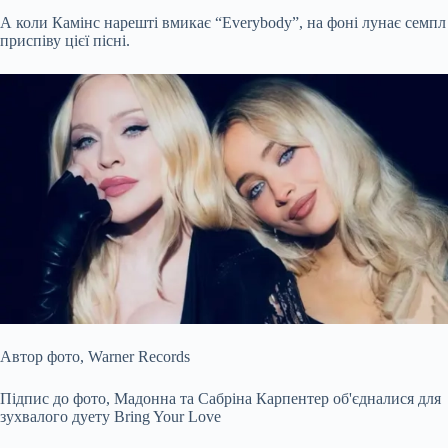
А коли Камінс нарешті вмикає “Everybody”, на фоні лунає семпл
приспіву цієї пісні.
Автор фото,
Warner Records
Підпис до фото,
Мадонна та Сабріна Карпентер об'єдналися для
зухвалого дуету Bring Your Love