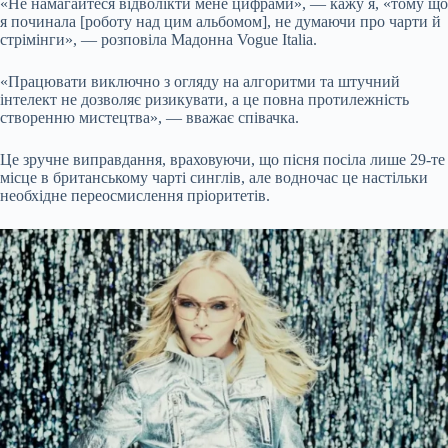
«Не намагайтеся відволікти мене цифрами», — кажу я, «тому що
я починала [роботу над цим альбомом], не думаючи про чарти й
стрімінги», — розповіла Мадонна Vogue Italia.
«Працювати виключно з огляду на алгоритми та штучний
інтелект не дозволяє ризикувати, а це повна протилежність
створенню мистецтва», — вважає співачка.
Це зручне виправдання, враховуючи, що пісня посіла лише 29-те
місце в британському чарті синглів, але водночас це настільки
необхідне переосмислення пріоритетів.