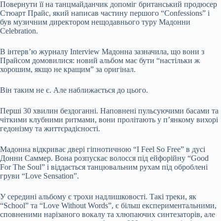
Повернути її на танцмайданчик допоміг британський продюсер
Стюарт Прайс, який написав частину першого “Confessions” і
був музичним директором нещодавнього туру Мадонни
Celebration.
В інтерв’ю журналу Interview Мадонна зазначила, що вони з
Прайсом домовилися: новий альбом має бути “настільки ж
хорошим, якщо не кращим” за оригінал.
Він таким не є. Але наближається до цього.
Перші 30 хвилин бездоганні. Наповнені пульсуючими басами та
чіткими клубними ритмами, вони пролітають у п’янкому вихорі
гедонізму та життєрадісності.
Мадонна відкриває двері гіпнотичною “I Feel So Free” в дусі
Донни Саммер. Вона розпускає волосся під ейфорійну “Good
For The Soul” і віддається танцювальним рухам під оброблені
груви “Love Sensation”.
У середині альбому є трохи надлишковості. Такі треки, як
“School” та “Love Without Words”, є більш експериментальними,
сповненими нарізаного вокалу та хлюпаючих синтезаторів, але