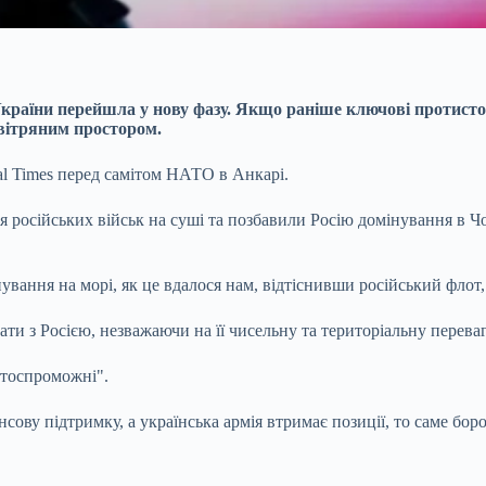
 України перейшла у нову фазу. Якщо раніше ключові протис
овітряним простором.
al Times перед самітом НАТО в Анкарі.
я російських військ на суші та позбавили Росію домінування в 
.
вання на морі, як це вдалося нам, відтіснивши російський флот,
ти з Росією, незважаючи на її чисельну та територіальну переваг
нтоспроможні".
сову підтримку, а українська армія втримає позиції, то саме боро