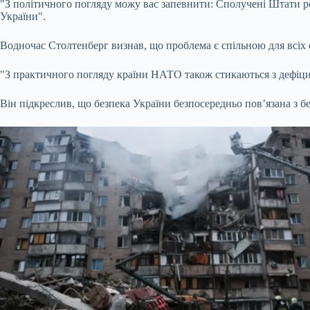
"З політичного погляду можу вас запевнити: Сполучені Штати ро
України".
Водночас Столтенберг визнав, що проблема є спільною для всіх 
"З практичного погляду країни НАТО також стикаються з дефіци
Він підкреслив, що безпека України безпосередньо пов’язана з б