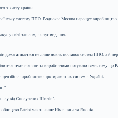
ого захисту країни.
країнську систему ППО. Водночас Москва нарощує виробництво ба
кує у світі загалом, вказує видання.
 він домагатиметься не лише нових поставок систем ППО, а й пере
литися технологіями та виробничими потужностями, тому що Patri
ліцензійне виробництво протиракетних систем в Україні.
ції.
гналу від Сполучених Штатів".
иробництво Patriot мають лише Німеччина та Японія.