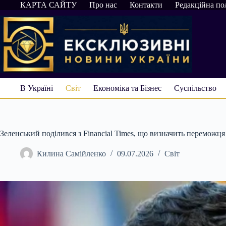
Перейти
КАРТА САЙТУ
Про нас
Контакти
Редакційна по
до
вмісту
В Україні
Світ
Економіка та Бізнес
Суспільство
Зеленський поділився з Financial Times, що визначить переможця 
Килина Самійленко
09.07.2026
Світ