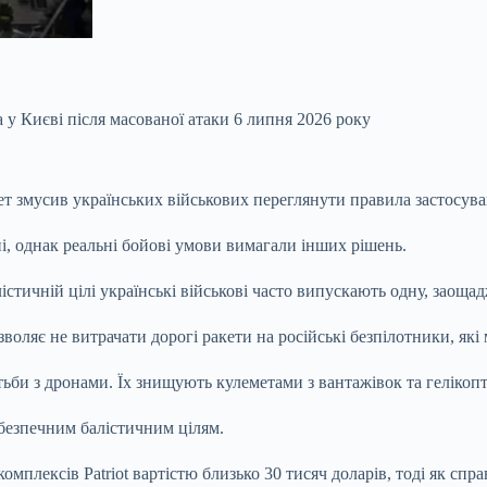
у Києві після масованої атаки 6 липня 2026 року
т змусив українських військових переглянути правила застосуван
, однак реальні бойові умови вимагали інших рішень.
істичній цілі українські військові часто випускають одну, заоща
озволяє не витрачати дорогі ракети на російські безпілотники, 
би з дронами. Їх знищують кулеметами з вантажівок та гелікопт
ебезпечним балістичним цілям.
 комплексів Patriot вартістю близько 30 тисяч доларів, тоді як с