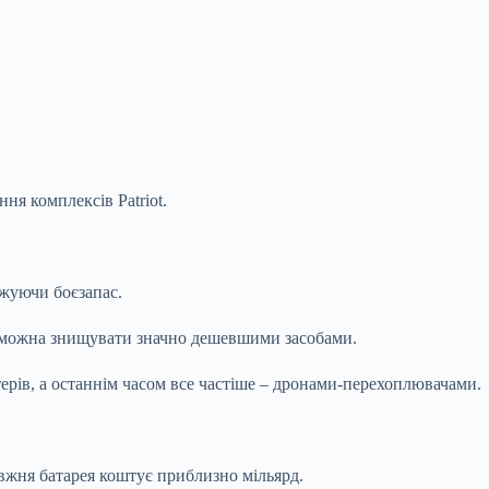
ня комплексів Patriot.
джуючи боєзапас.
які можна знищувати значно дешевшими засобами.
ерів, а останнім часом все частіше – дронами-перехоплювачами.
правжня батарея коштує приблизно мільярд.