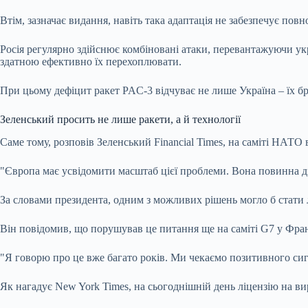
Втім, зазначає видання, навіть така адаптація не забезпечує повн
Росія регулярно здійснює комбіновані атаки, перевантажуючи у
здатною ефективно їх перехоплювати.
При цьому дефіцит ракет PAC-3 відчуває не лише Україна – їх бра
Зеленський просить не лише ракети, а й технології
Саме тому, розповів Зеленський Financial Times, на саміті НАТО
"Європа має усвідомити масштаб цієї проблеми. Вона повинна ді
За словами президента, одним з можливих рішень могло б стати 
Він повідомив, що порушував це питання ще на саміті G7 у Фран
"Я говорю про це вже багато років. Ми чекаємо позитивного си
Як нагадує New York Times, на сьогоднішній день ліцензію на в