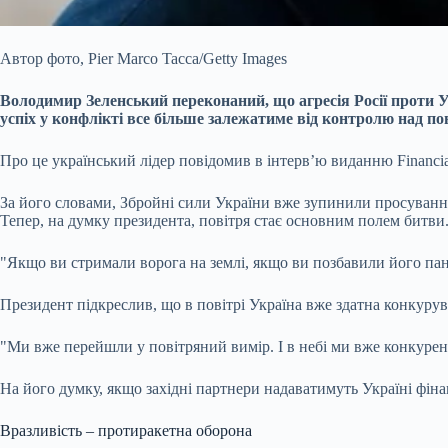
Автор фото,
Pier Marco Tacca/Getty Images
Володимир Зеленський переконаний, що агресія Росії проти
успіх у конфлікті все більше залежатиме від контролю над п
Про це український лідер повідомив в інтерв’ю виданню Financi
За його словами, Збройні сили України вже зупинили просуванн
Тепер, на думку президента, повітря стає основним полем битви
"Якщо ви стримали ворога на землі, якщо ви позбавили його пану
Президент підкреслив, що в повітрі Україна вже здатна конкурува
"Ми вже перейшли у повітряний вимір. І в небі ми вже конкуре
На його думку, якщо західні партнери надаватимуть Україні фінан
Вразливість – протиракетна оборона