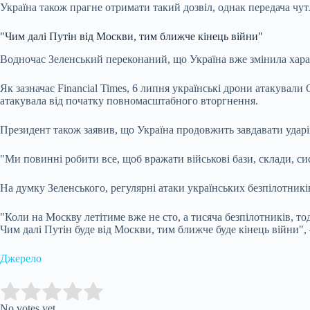
Україна також прагне отримати такий дозвіл, однак передача чу
"Чим далі Путін від Москви, тим ближче кінець війни"
Водночас Зеленський переконаний, що Україна вже змінила хара
Як зазначає Financial Times, 6 липня українські дрони атакувал
атакувала від початку повномасштабного вторгнення.
Президент також заявив, що Україна продовжить завдавати ударі
"Ми повинні робити все, щоб вражати військові бази, склади, сис
На думку Зеленського, регулярні атаки українських безпілотникі
"Коли на Москву летітиме вже не сто, а тисяча безпілотників, тод
Чим далі Путін буде від Москви, тим ближче буде кінець війни",
Джерело
Submit Rating
Rate this item:
No votes yet.