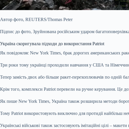
Автор фото,
REUTERS/Thomas Peter
Підпис до фото,
Зруйнована російським ударом багатоповерхівка 
Україна скоригувала підходи до використання Patriot
Як повідомляє New York Times, брак дорогих американських раке
Три роки тому українці проходили навчання у США та Німеччині
Тепер замість двох або більше ракет-перехоплювачів по одній бал
Крім того, комплекси Patriot перевели на ручне керування. Це д
Як пише New York Times, Україна також розширила методи бороть
Тому Patriot використовують виключно для протидії найбільш н
Українські військові також застосовують імітаційні цілі – макети