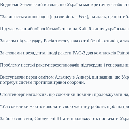
Водночас Зеленський визнав, що Україна має критичну слабкість
"Залишається лише одна (вразливість –
Ред.
), на жаль, це проти
Під час масштабної російської атаки на Київ 6 липня українськ
Загалом під час удару Росія застосувала сотні безпілотників, а
За словами президента, іноді ракети PAC-3 для комплексів Patriot
Проблему нестачі ракет-перехоплювачів підтвердив і генеральн
Виступаючи перед самітом Альянсу в Анкарі, він заявив, що Украї
потребує систем протиповітряної оборони.
Столтенберг наголосив, що союзники повинні продовжувати над
"Усі союзники мають виконати свою частину роботи, щоб підтри
За його словами, Сполучені Штати продовжують постачати Украї