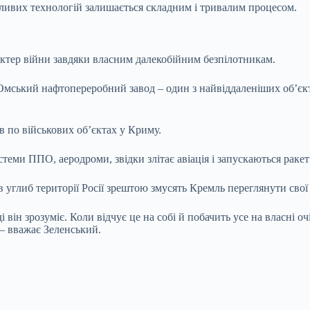
тливих технологій залишається складним і тривалим процесом.
ктер війни завдяки власним далекобійним безпілотникам.
и Омський нафтопереробний завод – один з найвіддаленіших об’єкт
в по військових об’єктах у Криму.
теми ППО, аеродроми, звідки злітає авіація і запускаються ракети
в углиб території Росії зрештою змусять Кремль переглянути свої
і він зрозуміє. Коли відчує це на собі й побачить усе на власні 
 – вважає Зеленський.