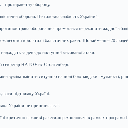
 – протиракетну оборону.
балістична оборона. Це головна слабкість України".
а протиповітряна оборона не спромоглася перехопити жодної з ба
 також десятки крилатих і балістичних ракет. Щонайменше 20 люд
 надходять за день до наступної масованої атаки.
ий секретар НАТО Єнс Столтенберг.
на зуміла змінити ситуацію на полі бою завдяки "мужності, рішуч
авати підтримку Україні.
мка України не припинялася".
ні критично важливі ракети-перехоплювачі в рамках програми P